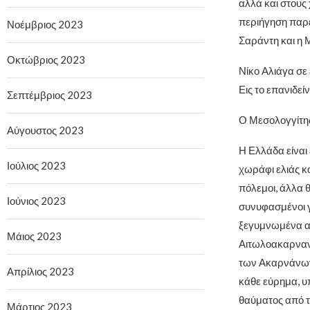
αλλά και στου
περιήγηση παρ
Νοέμβριος 2023
Σαράντη και η 
Οκτώβριος 2023
Νίκο Αλιάγα σε 
Εις το επανιδείν
Σεπτέμβριος 2023
Ο Μεσολογγίτης
Αύγουστος 2023
Η Ελλάδα είναι 
Ιούλιος 2023
χωράφι ελιάς κα
πόλεμοι, άλλα θ
Ιούνιος 2023
συνυφασμένοι γ
ξεγυμνωμένα από
Μάιος 2023
Αιτωλοακαρνανία
των Ακαρνάνων 
Απρίλιος 2023
κάθε εύρημα, υ
θαύματος από τ
Μάρτιος 2023