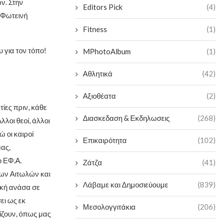
ν. Στην
Editors Pick
(4)
 Φωτεινή
Fitness
(1)
 για τον τόπο!
MPhotoAlbum
(1)
Αθλητικά
(42)
Αξιοθέατα
(2)
τίες πριν, κάθε
Διασκεδαση & Εκδηλωσεις
(268)
λοι θεοί, άλλοι
 οι καιροί
Επικαιρότητα
(102)
ας,
ο ΕΦ.Α.
Ζάτζα
(41)
των Αιτωλών και
Λάβαμε και Δημοσιεύουμε
(839)
ική ανάσα σε
ει ως εκ
Μεσολογγιτάκια
(206)
ίζουν, όπως μας