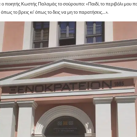
α ο ποιητής Κωστής Παλαμάς το σούρουπο: «Παιδί, το περιβόλι μου π
όπως το βρεις κι’ όπως το δεις να μη το παρατήσεις…».