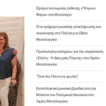
Ωράριο λειτουργίας έκθεσης «Πέτρινοι
Φάροι» στο Μεσολόγγι
Ένα τριήμερο μουσικής ολοκλήρωσης και
συγκίνησης στο Πολύτεχνο Ωδείο
Μεσολογγίου
Προπώληση εισιτηρίων για την παράσταση
«Ελένη – Η Δίκη μιας Πόρνης» στο Λιμάνι
Μεσολογγίου
“Στου Αη-Γιάννη τις φωτιές”
Καταπληκτική μουσική βραδιά από την
Μπάντα του Πολεμικού Ναυτικού στο
Λιμάνι Μεσολογγίου