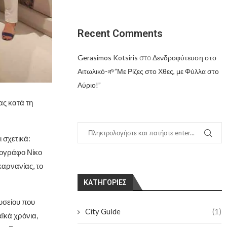
Recent Comments
στο
Gerasimos Kotsiris
Δενδροφύτευση στο
Αιτωλικό-🌱”Με Ρίζες στο Χθες, με Φύλλα στο
Αύριο!”
ας κατά τη
 σχετικά:
ιογράφο Νίκο
καρνανίας, το
KΑΤΗΓΟΡΊΕΣ
υσείου που
City Guide
(1)
ϊκά χρόνια,