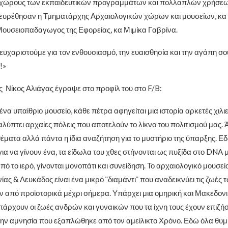
ς χώρους των εκπαιδευτικών προγραμμάτων και πολλαπλών χρήσεω
ευρέθησαν η Τμηματάρχης Αρχαιολογικών χώρων και μουσείων, κα
Μουσειοπαδαγωγος της Εφορείας, κα Μιμίκα Γαβρίνα.
ευχαριστούμε για τον ενθουσιασμό, την ευαισθησία και την αγάπη σου
!»
 Νίκος Αλιάγας έγραψε στο προφίλ του στο F/B:
ένα υπαίθριο μουσείο, κάθε πέτρα αφηγείται μια ιστορία αρκετές χιλιε
λύπτει αρχαίες πόλεις που αποτελούν το λίκνο του πολιτισμού μας. Άλ
έματα αλλά πάντα η ίδια αναζήτηση για το μυστήριο της ύπαρξης. Εδώ
ια να γίνουν ένα, τα είδωλα του χθες στήνονται ως πυξίδα στο DNA μ
 το ιερό, γίνονται μονοπάτι και συνείδηση. Το αρχαιολογικό μουσεί
ς & Λευκάδος είναι ένα μικρό ¨διαμάντι¨ που αναδεικνύει τις ζωές 
από προϊστορικά μέχρι σήμερα. Υπάρχει μια ομηρική και Μακεδον
πάρχουν οι ζωές ανδρών και γυναικών που τα ίχνη τους έχουν επιζήσ
ην αμνησία που εξαπλώθηκε από τον αμείλικτο Χρόνο. Εδώ όλα θυμ