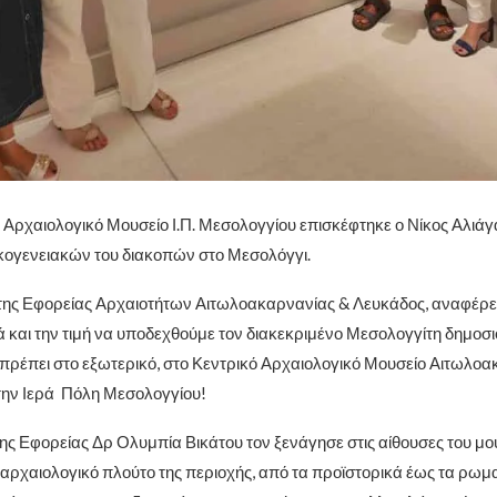
 Αρχαιολογικό Μουσείο Ι.Π. Μεσολογγίου επισκέφτηκε ο Νίκος Αλιάγ
ικογενειακών του διακοπών στο Μεσολόγγι.
ης Εφορείας Αρχαιοτήτων Αιτωλοακαρνανίας & Λευκάδος, αναφέρει
ά και την τιμή να υποδεχθούμε τον διακεκριμένο Μεσολογγίτη δημοσ
απρέπει στο εξωτερικό, στο Κεντρικό Αρχαιολογικό Μουσείο Αιτωλοα
την Ιερά Πόλη Μεσολογγίου!
της Εφορείας Δρ Ολυμπία Βικάτου τον ξενάγησε στις αίθουσες του μο
 αρχαιολογικό πλούτο της περιοχής, από τα προϊστορικά έως τα ρωμα