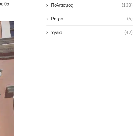
ου θα
Πολιτισμος
(138)
Ρετρο
(6)
Υγεία
(42)