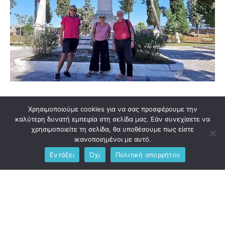
Επικαιρότητα
Λάβαμε και Δημοσιεύουμε
Πολιτισμος
Χρησιμοποιούμε cookies για να σας προσφέρουμε την
Επίσκεψη Καταλανού Αξιωματούχου στο
καλύτερη δυνατή εμπειρία στη σελίδα μας. Εάν συνεχίσετε να
Μεσολόγγι
χρησιμοποιείτε τη σελίδα, θα υποθέσουμε πως είστε
ικανοποιημένοι με αυτό.
Από
Gerasimos Kotsiris
7 Οκτωβρίου, 2024
Εντάξει
Όχι
Πολιτική απορρήτου
Την εβδομάδα που μας πέρασε ο Ναυτικός Όμιλος
Μεσολογγίου , είχε την τιμή να φιλοξενήσει στην πόλη …