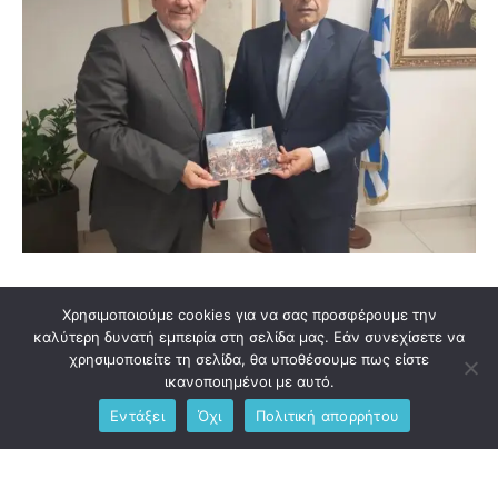
Λάβαμε και Δημοσιεύουμε
Χρησιμοποιούμε cookies για να σας προσφέρουμε την
Επίσκεψη Κώστα Λύρου στην αδελφοποιημένη
καλύτερη δυνατή εμπειρία στη σελίδα μας. Εάν συνεχίσετε να
πόλη της Τρίπολης
χρησιμοποιείτε τη σελίδα, θα υποθέσουμε πως είστε
ικανοποιημένοι με αυτό.
Από
pitkostas
28 Μαρτίου, 2023
Εντάξει
Όχι
Πολιτική απορρήτου
Ο Δήμαρχος Δήμου Ι.Π. Μεσολογγίου, Κώστας Λύρος
επισκέφθηκε την Τρίπολη όπου είχε εγκάρδια, συναδελφική
συνάντηση με τον …