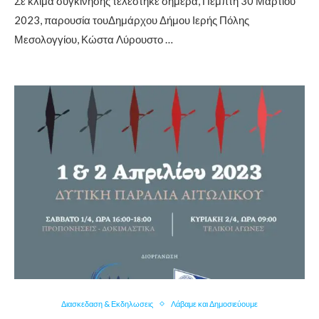
Σε κλίμα συγκίνησης τελέστηκε σήμερα, Πέμπτη 30 Μαρτίου
2023, παρουσία τουΔημάρχου Δήμου Ιερής Πόλης
Μεσολογγίου, Κώστα Λύρουστο …
Διασκεδαση & Εκδηλωσεις
Λάβαμε και Δημοσιεύουμε