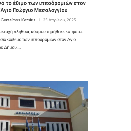
ό το έθιμο των ιπποδρομιών στον
Άγιο Γεώργιο Μεσολογγίου
ό
Gerasimos Kotsiris
25 Απριλίου, 2025
μετοχή πλήθους κόσμου τηρήθηκε και φέτος
σιακόέθιμο των ιπποδρομιών στον Άγιο
ου Δήμου …