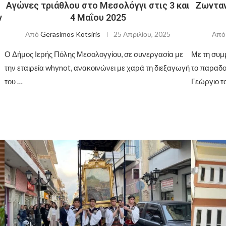
Αγώνες τριάθλου στο Μεσολόγγι στις 3 και
Ζωνταν
ν
4 Μαΐου 2025
Από
Gerasimos Kotsiris
25 Απριλίου, 2025
Απ
Ο Δήμος Ιερής Πόλης Μεσολογγίου, σε συνεργασία με
Με τη συμ
την εταιρεία whynot, ανακοινώνει με χαρά τη διεξαγωγή
το παραδο
του …
Γεώργιο τ