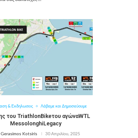
αση & Εκδηλωσεις
Λάβαμε και Δημοσιεύουμε
ης του TriathlonBikeτου αγώναWTL
MessolonghiLegacy
ό
Gerasimos Kotsiris
30 Απριλίου, 2025