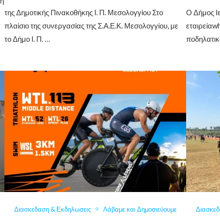
τη
της Δημοτικής Πινακοθήκης Ι. Π. Μεσολογγίου Στο
Ο Δήμος Ι
;
πλαίσιο της συνεργασίας της Σ.Α.Ε.Κ. Μεσολογγίου, με
εταιρείαw
το Δήμο Ι. Π. …
ποδηλατικ
Διασκεδαση & Εκδηλωσεις
Λάβαμε και Δημοσιεύουμε
Διασκεδ