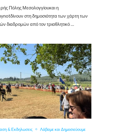
ερής Πόλης Μεσολογγίουκαι η
hynotδίνουν στη δημοσιότητα των χάρτη των
ών διαδρομών από τον τριαθλητικό …
αση & Εκδηλωσεις
Λάβαμε και Δημοσιεύουμε