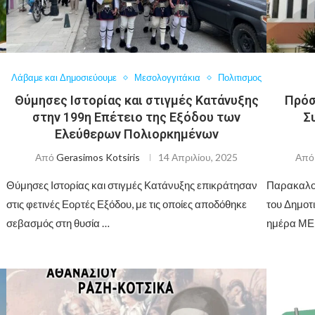
Λάβαμε και Δημοσιεύουμε
Μεσολογγιτάκια
Πολιτισμος
Θύμησες Ιστορίας και στιγμές Κατάνυξης
Πρόσ
στην 199η Επέτειο της Εξόδου των
Σ
Ελεύθερων Πολιορκημένων
Από
Gerasimos Kotsiris
14 Απριλίου, 2025
Απ
Θύμησες Ιστορίας και στιγμές Κατάνυξης επικράτησαν
Παρακαλού
στις φετινές Εορτές Εξόδου, με τις οποίες αποδόθηκε
του Δημοτ
σεβασμός στη θυσία …
ημέρα ΜΕ