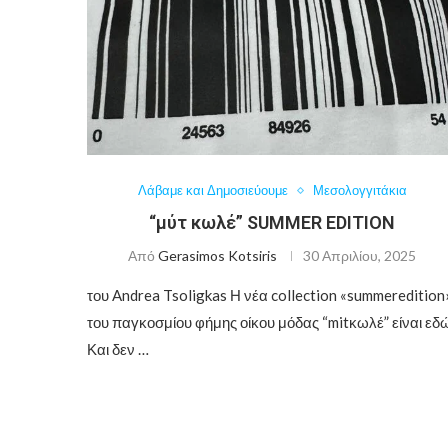
Λάβαμε και Δημοσιεύουμε
Μεσολογγιτάκια
“μύτ κωλέ” SUMMER EDITION
Από
Gerasimos Kotsiris
30 Απριλίου, 2025
του Andrea Tsoligkas Η νέα collection «summeredition
του παγκοσμίου φήμης οίκου μόδας “mitκωλέ” είναι εδ
Και δεν …