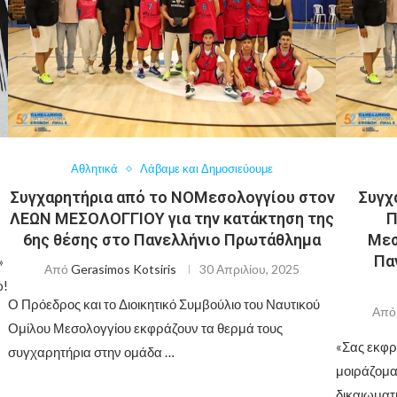
Αθλητικά
Λάβαμε και Δημοσιεύουμε
Συγχαρητήρια από το ΝΟΜεσολογγίου στον
Συγχ
ΛΕΩΝ ΜΕΣΟΛΟΓΓΙΟΥ για την κατάκτηση της
Π
6ης θέσης στο Πανελλήνιο Πρωτάθλημα
Μεσ
Πα
»
Από
Gerasimos Kotsiris
30 Απριλίου, 2025
ώ!
Ο Πρόεδρος και το Διοικητικό Συμβούλιο του Ναυτικού
Απ
Ομίλου Μεσολογγίου εκφράζουν τα θερμά τους
«Σας εκφρ
συγχαρητήρια στην ομάδα …
μοιράζομα
δικαιωματι