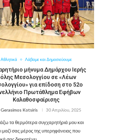
Αθλητικά
Λάβαμε και Δημοσιεύουμε
αρητήριο μήνυμα Δημάρχου Ιερής
όλης Μεσολογγίου σε «Λέων
ολογγίου» για επίδοση στο 52ο
νελλήνιο Πρωτάθλημα Εφήβων
Καλαθοσφαίρισης
ό
Gerasimos Kotsiris
30 Απριλίου, 2025
άζω τα θερμότερα συγχαρητήριά μου και
ι μαζί σας μέρος της υπερηφάνειας που
κά σας διακατέχει, …