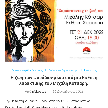
Διασκεδαση & Εκδηλωσεις
Λάβαμε και Δημοσιεύουμε
Πολιτισμος
Η ζωή των ψαράδων μέσα από μια Έκθεση
Χαρακτικής του Μιχάλη Κότσαρη.
Από
pitkostas
16 Δεκεμβρίου, 2022
Την Τετάρτη 21 Δεκεμβρίου στις 19:00 μμ στον Τοπικό
Κόμβο_Local HUB του Messolonghi By Locals θα