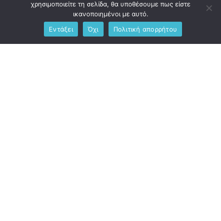
Μεσολογγίου
χρησιμοποιείτε τη σελίδα, θα υποθέσουμε πως είστε
ικανοποιημένοι με αυτό.
Από
pitkostas
16 Δεκεμβρίου, 2022
Εντάξει
Όχι
Πολιτική απορρήτου
Διασκεδαση & Εκδηλωσεις
Λάβαμε και Δημοσιεύουμε
Πολιτισμος
Παρουσιάστηκε στο Μεσολόγγι το βιβλίο του Γ.