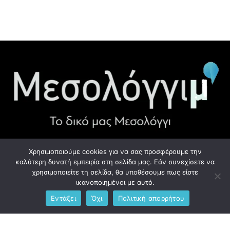
Χρησιμοποιούμε cookies για να σας προσφέρουμε την
ΧΡΉΣΙΜΑ LINK
καλύτερη δυνατή εμπειρία στη σελίδα μας. Εάν συνεχίσετε να
χρησιμοποιείτε τη σελίδα, θα υποθέσουμε πως είστε
Προσωπικά Δεδομένα - GDPR
ικανοποιημένοι με αυτό.
Εντάξει
Όχι
Πολιτική απορρήτου
Ανδρέου Λόντου 1, Μεσολόγγι 302 00
Phone: +306976734891