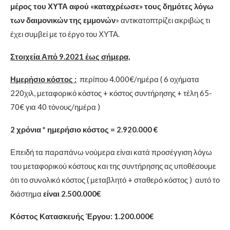
μέρος του ΧΥΤΑ αφού «καταχρέωσε» τους δημότες λόγω
των δαιμονικών της εμμονών
» αντικατοπτρίζει ακριβώς τι
έχει συμβεί με το έργο του ΧΥΤΑ.
Στοιχεία Από 9.2021 έως σήμερα,
Ημερήσιο κόστος :
περίπου 4.000€/ημέρα ( 6 οχήματα
220χιλ, μεταφορικό κόστος + κόστος συντήρησης + τέλη 65-
70€ για 40 τόνους/ημέρα )
2 χρόνια * ημερήσιο κόστος = 2.920.000 €
Επειδή τα παραπάνω νούμερα είναι κατά προσέγγιση λόγω
του μεταφορικού κόστους και της συντήρησης ας υποθέσουμε
ότι το συνολικό κόστος ( μεταβλητό + σταθερό κόστος ) αυτό το
διάστημα
είναι 2.500.000€
Κόστος Κατασκευής Έργου: 1.200.000€