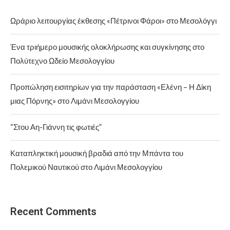
Ωράριο λειτουργίας έκθεσης «Πέτρινοι Φάροι» στο Μεσολόγγι
Ένα τριήμερο μουσικής ολοκλήρωσης και συγκίνησης στο
Πολύτεχνο Ωδείο Μεσολογγίου
Προπώληση εισιτηρίων για την παράσταση «Ελένη – Η Δίκη
μιας Πόρνης» στο Λιμάνι Μεσολογγίου
“Στου Αη-Γιάννη τις φωτιές”
Καταπληκτική μουσική βραδιά από την Μπάντα του
Πολεμικού Ναυτικού στο Λιμάνι Μεσολογγίου
Recent Comments