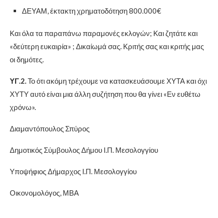
ΔΕΥΑΜ, έκτακτη χρηματοδότηση 800.000€
Και όλα τα παραπάνω παραμονές εκλογών; Και ζητάτε και
«δεύτερη ευκαιρία» ; Δικαίωμά σας. Κριτής σας και κριτής μας
οι δημότες.
ΥΓ.2.
Το ότι ακόμη τρέχουμε να κατασκευάσουμε ΧΥΤΑ και όχι
ΧΥΤΥ αυτό είναι μια άλλη συζήτηση που θα γίνει «Εν ευθέτω
χρόνω».
Διαμαντόπουλος Σπύρος
Δημοτικός Σύμβουλος Δήμου Ι.Π. Μεσολογγίου
Υποψήφιος Δήμαρχος Ι.Π. Μεσολογγίου
Οικονομολόγος, ΜΒΑ