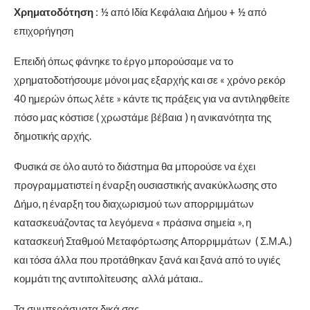
Χρηματοδότηση
: ½ από Ιδία Κεφάλαια Δήμου + ½ από
επιχορήγηση
Επειδή όπως φάνηκε το έργο μπορούσαμε να το
χρηματοδοτήσουμε μόνοι μας εξαρχής και σε « χρόνο ρεκόρ
40 ημερών όπως λέτε » κάντε τις πράξεις για να αντιληφθείτε
πόσο μας κόστισε ( χρωστάμε βέβαια ) η ανικανότητα της
δημοτικής αρχής.
Φυσικά σε όλο αυτό το διάστημα θα μπορούσε να έχει
προγραμματιστεί η έναρξη ουσιαστικής ανακύκλωσης στο
Δήμο, η έναρξη του διαχωρισμού των απορριμμάτων
κατασκευάζοντας τα λεγόμενα « πράσινα σημεία », η
κατασκευή Σταθμού Μεταφόρτωσης Απορριμμάτων ( Σ.Μ.Α.)
και τόσα άλλα που προτάθηκαν ξανά και ξανά από το υγιές
κομμάτι της αντιπολίτευσης αλλά μάταια..
Τα συμπεράσματα δικά σας..