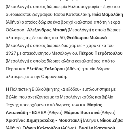
(Μεσολόγγι) ο οποίος δώρισε μία θαλασσογραφία – έργο του
αυτοδίδακτου ζωγράφου Τάσου Κατσουλάκη,
Ηλία Μαμαλάκη
(Αθήνα) ο οποίος δώρισε ένα βραχάκι αλατιού από τη Νεκρά
Θάλασσα,
Αλεξάνδρας Μπακή
(Μεσολόγγι) η οποία δώρισε
αλατιέρες της δεκαετίας του ’50,
Θεόδωρου Μυλωνά
(Μεσολόγγι) ο οποίος δώρισε δύο χάρτες – χαρακτικά του
1927 με απεικόνιση του Μεσολογγίου,
Πέτρου Πετρόπουλου
(Μεσολόγγι) ο οποίος δώρισε αλάτια και αλατιέρες από το
Περού και
Ελπίδας Σαλούρου
(Αθήνα) η οποία δώρισε
αλατιέρες από την Ουρουγουάη.
H Πολιτιστική Βιβλιοθήκη της «Διεξόδου» εμπλουτίστηκε με
βιβλία που σχετίζονται με το Μεσολόγγι καθώς και βιβλία
Τέχνης προερχόμενα από δωρεές των κ.κ.
Μαρίας
Αντωνιάδη – ΕΣΗΕΑ
(Αθήνα),
Μάριου Βουτσινά
(Αθήνα),
Χριστίνας Δημητρακάκη – Μουστακλή
(Αθήνα),
Νίκου Ζήβα
(Αθήνα),
Γιάννη Καλπούζου
(Αθήνα),
Βασίλη Κατσαρού