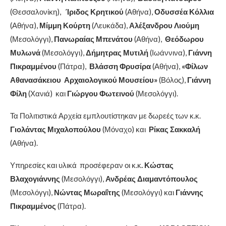
(Θεσσαλονίκη),
Ίριδος Κρητικού
(Αθήνα),
Οδυσσέα Κόλλια
(Αθήνα),
Μίμμη Κούρτη
(Λευκάδα),
Αλέξανδρου Λιούμη
(Μεσολόγγι),
Πανωραίας Μπενάτου
(Αθήνα),
Θεόδωρου
Μυλωνά
(Μεσολόγγι),
Δήμητρας Μυτιλή
(Ιωάννινα),
Γιάννη
Πικραμμένου
(Πάτρα),
Βλάσση Φρυσίρα
(Αθήνα),
«Φίλων
Αθανασάκειου Αρχαιολογικού Μουσείου»
(Βόλος),
Γιάννη
Φίλη
(Χανιά) και
Γιώργου Φωτεινού
(Μεσολόγγι).
Τα Πολιτιστικά Αρχεία εμπλουτίστηκαν με δωρεές των κ.κ.
Γιολάντας Μιχαλοπούλου
(Μόναχο) και
Ρίκας Σακκαλή
(Αθήνα).
Υπηρεσίες και υλικά προσέφεραν οι κ.κ
. Κώστας
Βλαχογιάννης
(Μεσολόγγι),
Ανδρέας Διαμαντόπουλος
(Μεσολόγγι),
Νώντας Μωραΐτης
(Μεσολόγγι) και
Γιάννης
Πικραμμένος
(Πάτρα).