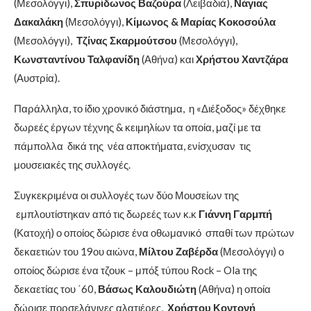
(Μεσολόγγι),
Σπυρίδωνος Βαζούρα
(Λειβαδιά),
Νάγιας
Δακαλάκη
(Μεσολόγγι),
Κίμωνος & Μαρίας Κοκοσούλα
(Μεσολόγγι),
Τζίνας Σκαρμούτσου
(Μεσολόγγι),
Κωνσταντίνου Ταλφανίδη
(Αθήνα) και
Χρήστου Χαντζάρα
(Αυστρία).
Παράλληλα, το ίδιο χρονικό διάστημα, η «Διέξοδος» δέχθηκε
δωρεές έργων τέχνης & κειμηλίων τα οποία, μαζί με τα
πάμπολλα δικά της νέα αποκτήματα, ενίσχυσαν τις
μουσειακές της συλλογές.
Συγκεκριμένα οι συλλογές των δύο Μουσείων της
εμπλουτίστηκαν από τις δωρεές των κ.κ
Γιάννη Γαρμπή
(Κατοχή) ο οποίος δώρισε ένα οθωμανικό σπαθί των πρώτων
δεκαετιών του 19ου αιώνα,
Μίλτου Ζαβέρδα
(Μεσολόγγι) ο
οποίος δώρισε ένα τζουκ – μπόξ τύπου Rock – Ola της
δεκαετίας του ΄60,
Βάσως Καλουδιώτη
(Αθήνα) η οποία
δώρισε πορσελάνινες αλατιέρες,
Χρήστου Κοντονή