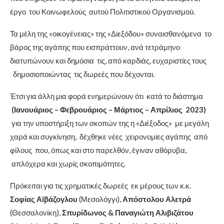
έργο του Κοινωφελούς αυτού Πολιτιστικού Οργανισμού.
Τα μέλη της «οικογένειας» της «Διεξόδου» συναισθανόμενα το
βάρος της αγάπης που εισπράττουν, ανά τετράμηνο
διατυπώνουν και δημόσια τις, από καρδιάς, ευχαριστίες τους
δημοσιοποιώντας τις δωρεές που δέχονται.
Έτσι για άλλη μια φορά ενημερώνουν ότι κατά το διάστημα
(Ιανουάριος – Φεβρουάριος – Μάρτιος – Απρίλιος 2023)
για την υποστήριξη των σκοπών της η «Διέξοδος» με μεγάλη
χαρά και συγκίνηση, δέχθηκε νέες χειρονομίες αγάπης από
φίλους που, όπως και στο παρελθόν, έγιναν αθόρυβα,
απλόχερα και χωρίς σκοπιμότητες.
Πρόκειται για τις χρηματικές δωρεές εκ μέρους των κ.κ.
Σοφίας Αϊβάζογλου
(Μεσολόγγι),
Απόστολου Αλετρά
(Θεσσαλονίκη),
Σπυρίδωνος & Παναγιώτη Αλιβιζάτου