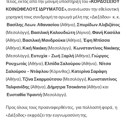
Τέλος, εκτός από την μόνιμη υποστήριξη του
«ΚΟΡΔΟΣΕΙΟΥ
ΚΟΙΝΩΦΕΛΟΥΣ ΙΔΡΥΜΑΤΟΣ»,
ανανέωσαν την εθελοντική
χορηγική τους συνδρομή τα αρωγά μέλη της «Διεξόδου» κ. κ.
Βασίλης Λεων. Αθανασίου
(Αθήνα),
Σπυρίδων Αλιβιζάτος
(Μεσολόγγι),
Βασιλική Καλουδιώτη
(Αίγινα),
Φανή Κασόλα
(Αθήνα),
Βασιλική Μανδρούκα
(Αθήνα),
Έφη Μπίσσα
(Αθήνα),
Κική Νικάκη
(Μεσολόγγι),
Κωνσταντίνος Νικάκης
(Μεσολόγγι),
Ευτυχία – Ζωή Ξαρλή
(Αθήνα),
Γιώργος
Ρουχωτάς
(Αθήνα),
Ελπίδα Σαλούρου
(Αθήνα),
Νίτσα
Σαλούρου – Ντάφλου
(Κόρινθος),
Κατερίνα Σαράφη
(Αθήνα),
Τζίνα Σκαρμούτσου
(Μεσολόγγι),
Κωνσταντίνος
Ταλφανίδης
(Αθήνα),
Δήμητρα Τσοκάντα
(Αθήνα) και
Ευσταθία Υφαντή
(Μεσολόγγι).
Προς όλους τους προαναφερθέντες, για πολλοστή φορά, η
«Διέξοδος» εκφράζει την ευγνωμοσύνη της.