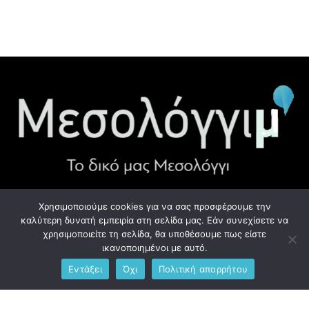
Χρησιμοποιούμε cookies για να σας προσφέρουμε την
ΧΡΉΣΙΜΑ LINK
καλύτερη δυνατή εμπειρία στη σελίδα μας. Εάν συνεχίσετε να
χρησιμοποιείτε τη σελίδα, θα υποθέσουμε πως είστε
Προσωπικά Δεδομένα - GDPR
ικανοποιημένοι με αυτό.
Εντάξει
Όχι
Πολιτική απορρήτου
Ανδρέου Λόντου 1, Μεσολόγγι 302 00
Phone: +306976734891