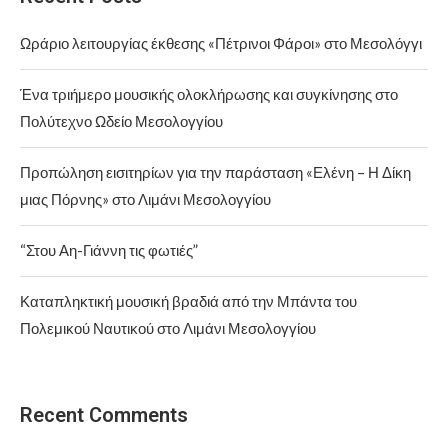
Ωράριο λειτουργίας έκθεσης «Πέτρινοι Φάροι» στο Μεσολόγγι
Ένα τριήμερο μουσικής ολοκλήρωσης και συγκίνησης στο
Πολύτεχνο Ωδείο Μεσολογγίου
Προπώληση εισιτηρίων για την παράσταση «Ελένη – Η Δίκη
μιας Πόρνης» στο Λιμάνι Μεσολογγίου
“Στου Αη-Γιάννη τις φωτιές”
Καταπληκτική μουσική βραδιά από την Μπάντα του
Πολεμικού Ναυτικού στο Λιμάνι Μεσολογγίου
Recent Comments