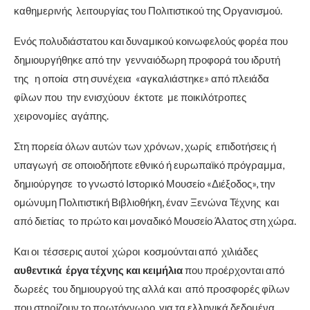
καθημερινής λειτουργίας του Πολιτιστικού της Οργανισμού.
Ενός πολυδιάστατου και δυναμικού κοινωφελούς φορέα που
δημιουργήθηκε από την γενναιόδωρη προφορά του ιδρυτή
της η οποία στη συνέχεια «αγκαλιάστηκε» από πλειάδα
φίλων που την ενισχύουν έκτοτε με ποικιλότροπες
χειρονομίες αγάπης.
Στη πορεία όλων αυτών των χρόνων, χωρίς επιδοτήσεις ή
υπαγωγή σε οποιοδήποτε εθνικό ή ευρωπαϊκό πρόγραμμα,
δημιούργησε το γνωστό Ιστορικό Μουσείο «Διέξοδος», την
ομώνυμη Πολιτιστική Βιβλιοθήκη, έναν Ξενώνα Τέχνης και
από διετίας το πρώτο και μοναδικό Μουσείο Άλατος στη χώρα.
Και οι τέσσερις αυτοί χώροι κοσμούνται από χιλιάδες
αυθεντικά έργα τέχνης
και κειμήλια
που προέρχονται από
δωρεές του δημιουργού της αλλά και από προσφορές φίλων
που στηρίζουν το πρωτόγνωρο, για τα ελληνικά δεδομένα,