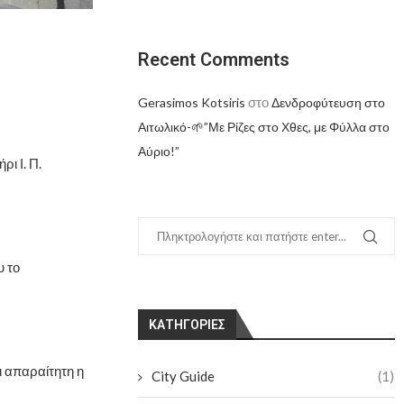
Recent Comments
στο
Gerasimos Kotsiris
Δενδροφύτευση στο
Αιτωλικό-🌱”Με Ρίζες στο Χθες, με Φύλλα στο
Αύριο!”
ι Ι. Π.
 το
KΑΤΗΓΟΡΊΕΣ
ι απαραίτητη η
City Guide
(1)