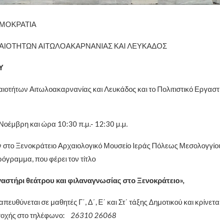
ΜΟΚΡΑΤΙΑ
ΑΙΟΤΗΤΩΝ ΑΙΤΩΛΟΑΚΑΡΝΑΝΙΑΣ ΚΑΙ ΛΕΥΚΑΔΟΣ
Υ
ιοτήτων Αιτωλοακαρνανίας και Λευκάδος και το Πολιτιστικό Εργαστήρ
Νοέμβρη και ώρα 10:30 π.μ.- 12:30 μ.μ.
 στο Ξενοκράτειο Αρχαιολογικό Μουσείο Ιεράς Πόλεως Μεσολογγίου
ρόγραμμα, που φέρει τον τίτλο
στήρι θεάτρου και φιλαναγνωσίας στο Ξενοκράτειο»,
ευθύνεται σε μαθητές Γ΄, Δ΄, Ε΄ και Στ΄ τάξης Δημοτικού και κρίνετα
τοχής στο τηλέφωνο:
26310 26068