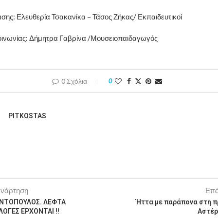
σης: Ελευθερία Τσακανίκα – Τάσος Ζήκας/ Εκπαιδευτικοί
οινωνίας: Δήμητρα Γαβρίνα /Μουσειοπαιδαγωγός
0 Σχόλια
0
PITKOSTAS
ανάρτηση
Επό
ΝΤΟΠΟΥΛΟΣ. ΛΕΦΤΑ
Ήττα με παράπονα στη π
ΛΟΓΕΣ ΕΡΧΟΝΤΑΙ !!
Αστέρ