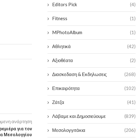
Editors Pick
(4)
Fitness
(1)
MPhotoAlbum
(1)
Αθλητικά
(42)
Αξιοθέατα
(2)
Διασκεδαση & Εκδηλωσεις
(268)
Επικαιρότητα
(102)
Ζάτζα
(41)
Λάβαμε και Δημοσιεύουμε
(839)
μενη ανάρτηση
ρεμιέρα για τον
Μεσολογγιτάκια
(206)
α Μεσολογγίου