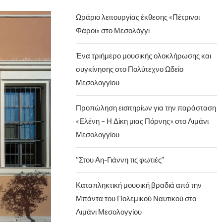
Ωράριο λειτουργίας έκθεσης «Πέτρινοι
Φάροι» στο Μεσολόγγι
Ένα τριήμερο μουσικής ολοκλήρωσης και
συγκίνησης στο Πολύτεχνο Ωδείο
Μεσολογγίου
Προπώληση εισιτηρίων για την παράσταση
«Ελένη – Η Δίκη μιας Πόρνης» στο Λιμάνι
Μεσολογγίου
“Στου Αη-Γιάννη τις φωτιές”
Καταπληκτική μουσική βραδιά από την
Μπάντα του Πολεμικού Ναυτικού στο
Λιμάνι Μεσολογγίου