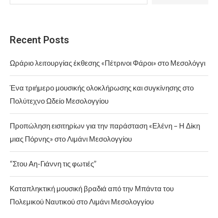
Recent Posts
Ωράριο λειτουργίας έκθεσης «Πέτρινοι Φάροι» στο Μεσολόγγι
Ένα τριήμερο μουσικής ολοκλήρωσης και συγκίνησης στο
Πολύτεχνο Ωδείο Μεσολογγίου
Προπώληση εισιτηρίων για την παράσταση «Ελένη – Η Δίκη
μιας Πόρνης» στο Λιμάνι Μεσολογγίου
“Στου Αη-Γιάννη τις φωτιές”
Καταπληκτική μουσική βραδιά από την Μπάντα του
Πολεμικού Ναυτικού στο Λιμάνι Μεσολογγίου