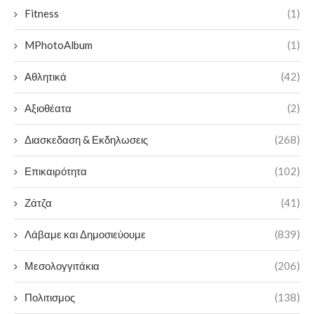
Fitness
(1)
MPhotoAlbum
(1)
Αθλητικά
(42)
Αξιοθέατα
(2)
Διασκεδαση & Εκδηλωσεις
(268)
Επικαιρότητα
(102)
Ζάτζα
(41)
Λάβαμε και Δημοσιεύουμε
(839)
Μεσολογγιτάκια
(206)
Πολιτισμος
(138)