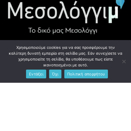
Χρησιμοποιούμε cookies για να σας προσφέρουμε την
ΧΡΉΣΙΜΑ LINK
καλύτερη δυνατή εμπειρία στη σελίδα μας. Εάν συνεχίσετε να
χρησιμοποιείτε τη σελίδα, θα υποθέσουμε πως είστε
Προσωπικά Δεδομένα - GDPR
ικανοποιημένοι με αυτό.
Εντάξει
Όχι
Πολιτική απορρήτου
Ανδρέου Λόντου 1, Μεσολόγγι 302 00
Phone: +306976734891
Email: info@messolonghim.gr
Copyright @2021 All Right Reserved – Designed and Developed
by
messolonghim.gr