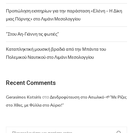
Προπώληση εισιτηρίων για την παράσταση «Ελένη – Η Δίκη
μιας Πόρνης» στο Λιμάνι Μεσολογγίου
“Στου Αη-Γιάννη τις φωτιές”
Καταπληκτική μουσική βραδιά από την Μπάντα του
Πολεμικού Ναυτικού στο Λιμάνι Μεσολογγίου
Recent Comments
στο
Gerasimos Kotsiris
Δενδροφύτευση στο Αιτωλικό-🌱”Με Ρίζες
στο Χθες, με Φύλλα στο Αύριο!”