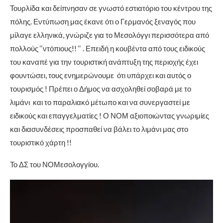
Τουρλίδα και δείπνησαν σε γνωστό εστιατόριο του κέντρου της
πόλης. Εντύπωση μας έκανε ότι ο Γερμανός ξεναγός που
μίλαγε ελληνικά, γνώριζε για το Μεσολόγγι περισσότερα από
πολλούς ‘‘ντόπιους!! ‘‘ . Επειδή η κουβέντα από τους ειδικούς
του καναπέ για την τουριστική ανάπτυξη της περιοχής έχει
φουντώσει, τους ενημερώνουμε ότι υπάρχει και αυτός ο
τουρισμός ! Πρέπει ο Δήμος να ασχοληθεί σοβαρά με το
λιμάνι και το παραλιακό μέτωπο και να συνεργαστεί με
ειδικούς και επαγγελματίες ! Ο ΝΟΜ αξιοποιώντας γνωριμίες
και διασυνδέσεις προσπαθεί να βάλει το λιμάνι μας στο
τουριστικό χάρτη !!
Το ΔΣ του ΝΟΜεσολογγίου.