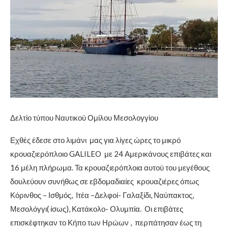
Δελτίο τύπου Ναυτικού Ομίλου Μεσολογγίου
Εχθές έδεσε στο λιμάνι μας για λίγες ώρες το μικρό
κρουαζιερόπλοιο GALILEO με 24 Αμερικάνους επιβάτες και
16 μέλη πλήρωμα. Τα κρουαζιερόπλοια αυτού του μεγέθους
δουλεύουν συνήθως σε εβδομαδιαίες κρουαζιέρες όπως
Κόρινθος – Ισθμός, Ιτέα –Δελφοί- Γαλαξίδι, Ναύπακτος,
Μεσολόγγι( ίσως), Κατάκολο- Ολυμπία. Οι επιβάτες
επισκέφτηκαν το Κήπο των Ηρώων , περπάτησαν έως τη