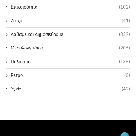
Επικαιρότητα
(102)
Ζάτζα
(41)
Λάβαμε και Δημοσιεύουμε
(839)
Μεσολογγιτάκια
(206)
Πολιτισμος
(138)
Ρετρο
(6)
Υγεία
(42)