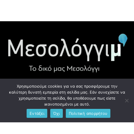
Χρησιμοποιούμε cookies για να σας προσφέρουμε την
ΧΡΉΣΙΜΑ LINK
καλύτερη δυνατή εμπειρία στη σελίδα μας. Εάν συνεχίσετε να
χρησιμοποιείτε τη σελίδα, θα υποθέσουμε πως είστε
Προσωπικά Δεδομένα - GDPR
ικανοποιημένοι με αυτό.
Εντάξει
Όχι
Πολιτική απορρήτου
Ανδρέου Λόντου 1, Μεσολόγγι 302 00
Phone: +306976734891