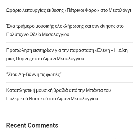
Ωράριο λειτουργίας έκθεσης «Πέτρινοι Φάροι» στο Μεσολόγγι
Ένα τριήμερο μουσικής ολοκλήρωσης και συγκίνησης στο
Πολύτεχνο Ωδείο Μεσολογγίου
Προπώληση εισιτηρίων για την παράσταση «Ελένη – Η Δίκη
μιας Πόρνης» στο Λιμάνι Μεσολογγίου
“Στου Αη-Γιάννη τις φωτιές”
Καταπληκτική μουσική βραδιά από την Μπάντα του
Πολεμικού Ναυτικού στο Λιμάνι Μεσολογγίου
Recent Comments