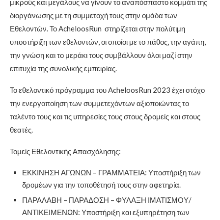
μικρούς και μεγάλους να γίνουν το αναπόσπαστο κομμάτι της
διοργάνωσης με τη συμμετοχή τους στην ομάδα των
Εθελοντών. Το AcheloosRun στηρίζεται στην πολύτιμη
υποστήριξη των εθελοντών, οι οποίοι με το πάθος, την αγάπη,
την γνώση και το μεράκι τους συμβάλλουν όλοι μαζί στην
επιτυχία της συνολικής εμπειρίας.
Το εθελοντικό πρόγραμμα του AcheloosRun 2023 έχει στόχο
την ενεργοποίηση των συμμετεχόντων αξιοποιώντας το
ταλέντο τους και τις υπηρεσίες τους στους δρομείς και στους
θεατές.
Τομείς Εθελοντικής Απασχόλησης:
ΕΚΚΙΝΗΣΗ ΑΓΩΝΩΝ – ΓΡΑΜΜΑΤΕΙΑ: Υποστήριξη των
δρομέων για την τοποθέτησή τους στην αφετηρία.
ΠΑΡΑΛΑΒΗ – ΠΑΡΑΔΟΣΗ – ΦΥΛΑΞΗ ΙΜΑΤΙΣΜΟΥ/
ΑΝΤΙΚΕΙΜΕΝΩΝ: Υποστήριξη και εξυπηρέτηση των