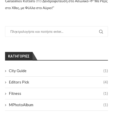
στο
Gerasimos Kotsiris
Δενδροφύτευση στο Αιτωλικό-🌱”Με Ρίζες
στο Χθες, με Φύλλα στο Αύριο!”
KΑΤΗΓΟΡΊΕΣ
City Guide
(1)
Editors Pick
(4)
Fitness
(1)
MPhotoAlbum
(1)