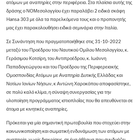
ατόμων με αναπηρίες στην περιφέρεια. Στα πλαίσια αυτής της
δράσης ο ΝΟΜεσολογγίου έχει παραλάβει 2 ειδικά σκάφη
Hansa 303 με όλα τα παρελκόμενα τους και ο
προπονητής
μας έχει παρακολουθήσει ειδικά σεμινάρια στην Ιταλία.
Σε Συνάντηση που πραγματοποιήθηκε στις 31-10-2022
μεταξύ του Προέδρου του Ναυτικού Ομίλου Μεσολογγίου, κ.
Γεράσιμου Κοτσίρη, του Αντιπροέδρου, κ. Ιωάννη
Παπαδογεώργου και του Προέδρου της Περιφερειακής
Ομοσπονδίας Ατόμων με Αναπηρία Δυτικής Ελλάδας και
Νοτίων Ιονίων Νήσων, κ Αντώνη Χαροκόπου αποφασίστηκε,
σε πολύ καλό κλίμα, η σύναψη συνεργασίας για την
υλοποίηση προγράμματος ιστιοπλοΐας που θα απευθύνεται σε
άτομα με κινητικές αναπηρίες.
Πρόκειται για μία σημαντική πρωτοβουλία που στοχεύει στην
κοινωνικοποίηση και σωματική ενδυνάμωση των ατόμων με
αναπηρία, χωρίς διακρίσεις, σε ένα άθλημα που συνδυάζει