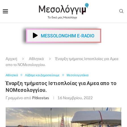
MESSOLONGHIM E-RADIO
Αρχική
Αθλητικά
Έναρξη τμήματος Ιστιοπλοίας για Αμεα
απο το ΝΟΜεσολογγίου.
Αθλητικά
Λάβαμε και Δημοσιεύουμε
Μεσολογγιτάκια
Έναρξη τμήματος Ιστιοπλοίας για Αμεα απο το
ΝΟΜεσολογγίου.
Γραμμένο από
Pitkostas
16 Νοεμβρίου, 2022