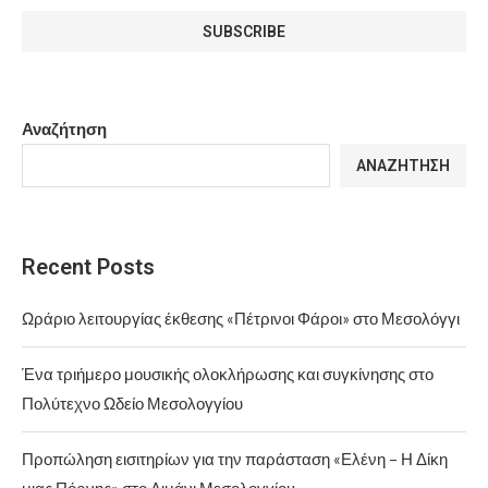
Αναζήτηση
ΑΝΑΖΉΤΗΣΗ
Recent Posts
Ωράριο λειτουργίας έκθεσης «Πέτρινοι Φάροι» στο Μεσολόγγι
Ένα τριήμερο μουσικής ολοκλήρωσης και συγκίνησης στο
Πολύτεχνο Ωδείο Μεσολογγίου
Προπώληση εισιτηρίων για την παράσταση «Ελένη – Η Δίκη
μιας Πόρνης» στο Λιμάνι Μεσολογγίου