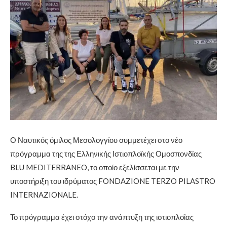
Ο Ναυτικός όμιλος Μεσολογγίου συμμετέχει στο νέο
πρόγραμμα της της Ελληνικής Ιστιοπλοϊκής Ομοσπονδίας
BLU MEDITERRANEO, το οποίο εξελίσσεται με την
υποστήριξη του ιδρύματος FONDAZIONE TERZO PILASTRO
INTERNAZIONALE.
Το πρόγραμμα έχει στόχο την ανάπτυξη της ιστιοπλοΐας