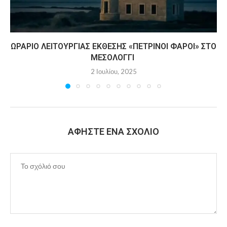
ΩΡΆΡΙΟ ΛΕΙΤΟΥΡΓΊΑΣ ΈΚΘΕΣΗΣ «ΠΈΤΡΙΝΟΙ ΦΆΡΟΙ» ΣΤΟ
ΜΕΣΟΛΌΓΓΙ
2 Ιουλίου, 2025
ΑΦΉΣΤΕ ΈΝΑ ΣΧΌΛΙΟ