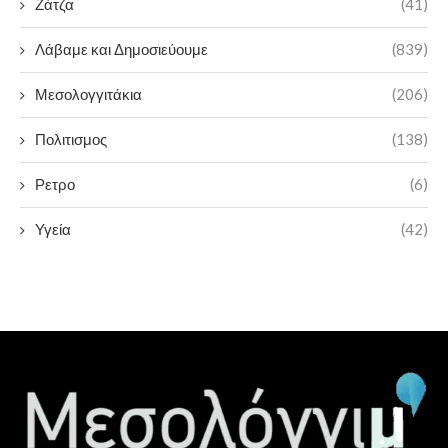
Ζάτζα
(41)
Λάβαμε και Δημοσιεύουμε
(839)
Μεσολογγιτάκια
(206)
Πολιτισμος
(138)
Ρετρο
(6)
Υγεία
(42)