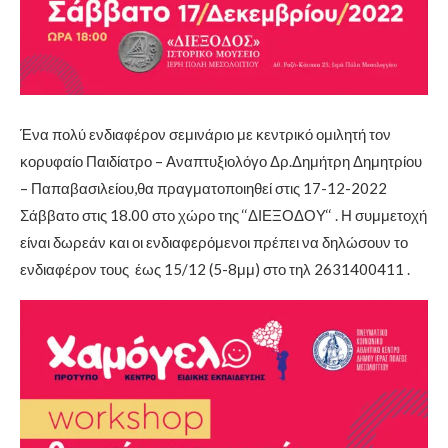
Ένα πολύ ενδιαφέρον σεμινάριο με κεντρικό ομιλητή τον
κορυφαίο Παιδίατρο – Αναπτυξιολόγο Δρ.Δημήτρη Δημητρίου
– Παπαβασιλείου,θα πραγματοποιηθεί στις 17-12-2022
Σάββατο στις 18.00 στο χώρο της ‘‘ΔΙΕΞΟΔΟΥ‘‘ . Η συμμετοχή
είναι δωρεάν και οι ενδιαφερόμενοι πρέπει να δηλώσουν το
ενδιαφέρον τους έως 15/12 (5-8μμ) στο τηλ 2631400411 .