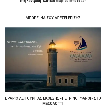
στη Κεντρική Πλατεία Μάρκου Μπότσαρη
MΠΟΡΕΊ ΝΑ ΣΟΥ ΑΡΈΣΕΙ ΕΠΊΣΗΣ
ΩΡΆΡΙΟ ΛΕΙΤΟΥΡΓΊΑΣ ΈΚΘΕΣΗΣ «ΠΈΤΡΙΝΟΙ ΦΆΡΟΙ» ΣΤΟ
ΜΕΣΟΛΌΓΓΙ