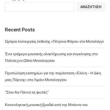
ΑΝΑΖΉΤΗΣΗ
Recent Posts
Ωράριο λειτουργίας έκθεσης «Πέτρινοι Φάροι» στο Μεσολόγγι
Ένα τριήμερο μουσικής ολοκλήρωσης και συγκίνησης στο
Πολύτεχνο Ωδείο Μεσολογγίου
Προπώληση εισιτηρίων για την παράσταση «Ελένη – Η Δίκη
μιας Πόρνης» στο Λιμάνι Μεσολογγίου
“Στου Αη-Γιάννη τις φωτιές”
Καταπληκτική μουσική βραδιά από την Μπάντα του