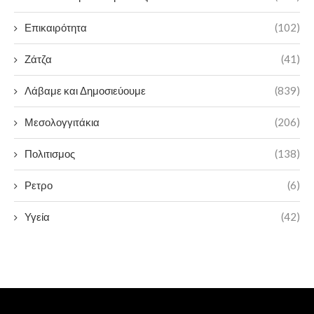
Επικαιρότητα
(102)
Ζάτζα
(41)
Λάβαμε και Δημοσιεύουμε
(839)
Μεσολογγιτάκια
(206)
Πολιτισμος
(138)
Ρετρο
(6)
Υγεία
(42)