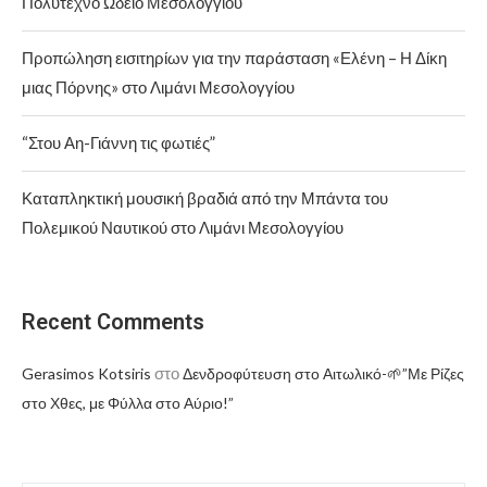
Πολύτεχνο Ωδείο Μεσολογγίου
Προπώληση εισιτηρίων για την παράσταση «Ελένη – Η Δίκη
μιας Πόρνης» στο Λιμάνι Μεσολογγίου
“Στου Αη-Γιάννη τις φωτιές”
Καταπληκτική μουσική βραδιά από την Μπάντα του
Πολεμικού Ναυτικού στο Λιμάνι Μεσολογγίου
Recent Comments
στο
Gerasimos Kotsiris
Δενδροφύτευση στο Αιτωλικό-🌱”Με Ρίζες
στο Χθες, με Φύλλα στο Αύριο!”