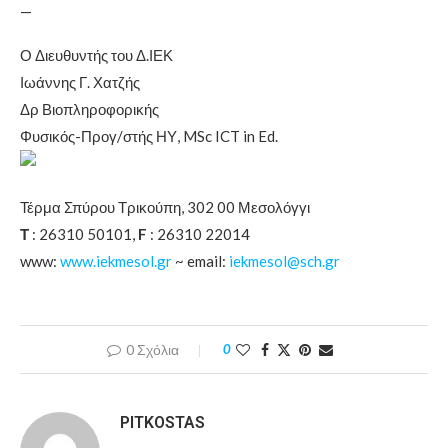
—
Ο Διευθυντής του Δ.ΙΕΚ
Ιωάννης Γ. Χατζής
Δρ Βιοπληροφορικής
Φυσικός-Προγ/στής ΗΥ, MSc ICT in Ed.
Τέρμα Σπύρου Τρικούπη, 302 00 Μεσολόγγι
Τ
: 26310 50101,
F
: 26310 22014
www:
www.iekmesol.gr
~ email:
iekmesol@sch.gr
0 Σχόλια
0
PITKOSTAS