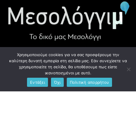
Χρησιμοποιούμε cookies για να σας προσφέρουμε την
ΧΡΉΣΙΜΑ LINK
καλύτερη δυνατή εμπειρία στη σελίδα μας. Εάν συνεχίσετε να
χρησιμοποιείτε τη σελίδα, θα υποθέσουμε πως είστε
Προσωπικά Δεδομένα - GDPR
ικανοποιημένοι με αυτό.
Εντάξει
Όχι
Πολιτική απορρήτου
Ανδρέου Λόντου 1, Μεσολόγγι 302 00
Phone: +306976734891
Email: info@messolonghim.gr
Copyright @2021 All Right Reserved – Designed and Developed
by
messolonghim.gr