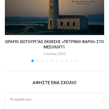
ΩΡΆΡΙΟ ΛΕΙΤΟΥΡΓΊΑΣ ΈΚΘΕΣΗΣ «ΠΈΤΡΙΝΟΙ ΦΆΡΟΙ» ΣΤΟ
ΜΕΣΟΛΌΓΓΙ
2 Ιουλίου, 2025
ΑΦΉΣΤΕ ΈΝΑ ΣΧΌΛΙΟ