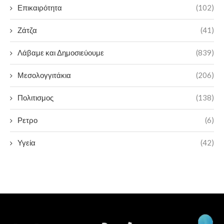
Επικαιρότητα
(102)
Ζάτζα
(41)
Λάβαμε και Δημοσιεύουμε
(839)
Μεσολογγιτάκια
(206)
Πολιτισμος
(138)
Ρετρο
(6)
Υγεία
(42)