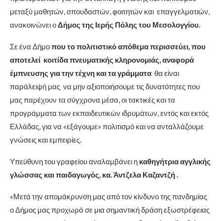
μεταξύ μαθητών, σπουδαστών, φοιτητών και επαγγελματιών,
ανακοινώνει ο
Δήμος της Ιερής Πόλης του Μεσολογγίου.
Σε ένα Δήμο
που το πολιτιστικό απόθεμα περισσεύει, που
αποτελεί κοιτίδα πνευματικής κληρονομιάς, αναφορά
έμπνευσης για την τέχνη και τα γράμματα
θα είναι
παράλειψή μας να μην αξιοποιήσουμε τις δυνατότητες που
μας παρέχουν τα σύγχρονα μέσα, οι τακτικές και τα
προγράμματα των εκπαιδευτικών ιδρυμάτων, εντός και εκτός
Ελλάδας, για να «εξάγουμε» πολιτισμό και να ανταλλάζουμε
γνώσεις και εμπειρίες.
Υπεύθυνη του γραφείου αναλαμβάνει η
καθηγήτρια αγγλικής
γλώσσας και παιδαγωγός, κα. Άντζελα Καζαντζή .
«Μετά την απομάκρυνση μας από τον κίνδυνο της πανδημίας
ο Δήμος μας προχωρά σε μια σημαντική δράση εξωστρέφειας