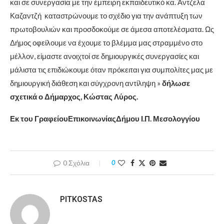
και σε συνεργασία με την έμπειρη εκπαιδευτικό κα. Άντζελα
Καζαντζή καταστρώνουμε το σχέδιο για την ανάπτυξη των
πρωτοβουλιών και προσδοκούμε σε άμεσα αποτελέσματα. Ως
Δήμος οφείλουμε να έχουμε το βλέμμα μας στραμμένο στο
μέλλον, είμαστε ανοιχτοί σε δημιουργικές συνεργασίες και
μάλιστα τις επιδιώκουμε όταν πρόκειται για συμπολίτες μας με
δημιουργική διάθεση και σύγχρονη αντίληψη »
δήλωσε
σχετικά ο Δήμαρχος, Κώστας Λύρος.
Εκ του ΓραφείουΕπικοινωνίαςΔήμου Ι.Π. Μεσολογγίου
0 Σχόλια
0
PITKOSTAS