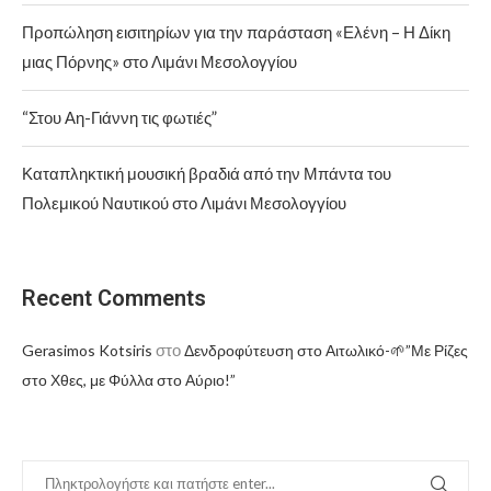
Προπώληση εισιτηρίων για την παράσταση «Ελένη – Η Δίκη
μιας Πόρνης» στο Λιμάνι Μεσολογγίου
“Στου Αη-Γιάννη τις φωτιές”
Καταπληκτική μουσική βραδιά από την Μπάντα του
Πολεμικού Ναυτικού στο Λιμάνι Μεσολογγίου
Recent Comments
στο
Gerasimos Kotsiris
Δενδροφύτευση στο Αιτωλικό-🌱”Με Ρίζες
στο Χθες, με Φύλλα στο Αύριο!”