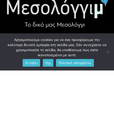
Χρησιμοποιούμε cookies για να σας προσφέρουμε την
ΧΡΉΣΙΜΑ LINK
καλύτερη δυνατή εμπειρία στη σελίδα μας. Εάν συνεχίσετε να
χρησιμοποιείτε τη σελίδα, θα υποθέσουμε πως είστε
Προσωπικά Δεδομένα - GDPR
ικανοποιημένοι με αυτό.
Εντάξει
Όχι
Πολιτική απορρήτου
Ανδρέου Λόντου 1, Μεσολόγγι 302 00
Phone: +306976734891
Email: info@messolonghim.gr
Copyright @2021 All Right Reserved – Designed and Developed
by
messolonghim.gr