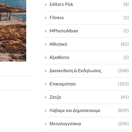
Editors Pick
(4)
Fitness
(1)
MPhotoAlbum
(1)
Αθλητικά
(42)
Αξιοθέατα
(2)
Διασκεδαση & Εκδηλωσεις
(268)
Επικαιρότητα
(102)
Ζάτζα
(41)
Λάβαμε και Δημοσιεύουμε
(839)
Μεσολογγιτάκια
(206)