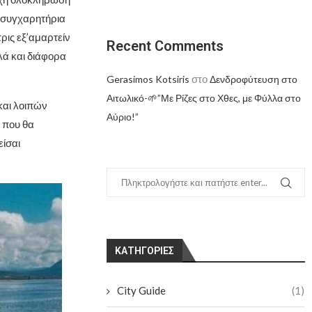
 συγχαρητήρια
ρις εξ’αμαρτείν
Recent Comments
λά και διάφορα
στο
Gerasimos Kotsiris
Δενδροφύτευση στο
Αιτωλικό-🌱”Με Ρίζες στο Χθες, με Φύλλα στο
και λοιπών
Αύριο!”
 που θα
είσαι
KΑΤΗΓΟΡΊΕΣ
City Guide
(1)