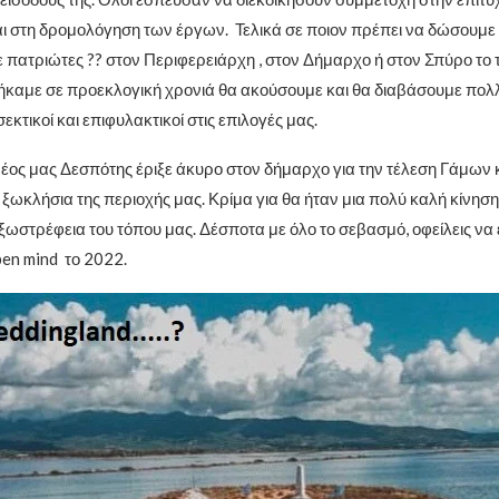
ι στη δρομολόγηση των έργων. Τελικά σε ποιον πρέπει να δώσουμε
 πατριώτες ?? στον Περιφερειάρχη , στον Δήμαρχο ή στον Σπύρο το τ
καμε σε προεκλογική χρονιά θα ακούσουμε και θα διαβάσουμε πολ
εκτικοί και επιφυλακτικοί στις επιλογές μας.
έος μας Δεσπότης έριξε άκυρο στον δήμαρχο για την τέλεση Γάμων 
ξωκλήσια της περιοχής μας. Κρίμα για θα ήταν μια πολύ καλή κίνηση
ξωστρέφεια του τόπου μας. Δέσποτα με όλο το σεβασμό, οφείλεις να 
en mind το 2022.