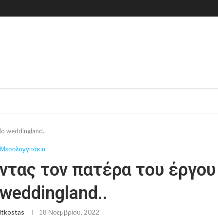
No weddingland..
Μεσολογγιτάκια
ντας τον πατέρα του έργου
weddingland..
itkostas
18 Νοεμβρίου, 2022