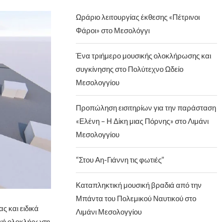
Ωράριο λειτουργίας έκθεσης «Πέτρινοι
Φάροι» στο Μεσολόγγι
Ένα τριήμερο μουσικής ολοκλήρωσης και
συγκίνησης στο Πολύτεχνο Ωδείο
Μεσολογγίου
Προπώληση εισιτηρίων για την παράσταση
«Ελένη – Η Δίκη μιας Πόρνης» στο Λιμάνι
Μεσολογγίου
“Στου Αη-Γιάννη τις φωτιές”
Καταπληκτική μουσική βραδιά από την
Μπάντα του Πολεμικού Ναυτικού στο
ς και ειδικά
Λιμάνι Μεσολογγίου
τυχή ολοκλήρωση