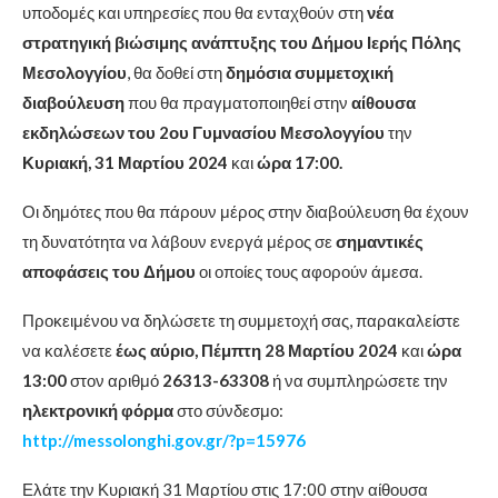
υποδομές και υπηρεσίες που θα ενταχθούν στη
νέα
στρατηγική βιώσιμης ανάπτυξης του Δήμου Ιερής Πόλης
Μεσολογγίου
, θα δοθεί στη
δημόσια συμμετοχική
διαβούλευση
που θα πραγματοποιηθεί στην
αίθουσα
εκδηλώσεων του 2ου Γυμνασίου Μεσολογγίου
την
Κυριακή, 31 Μαρτίου 2024
και
ώρα 17:00.
Οι δημότες που θα πάρουν μέρος στην διαβούλευση θα έχουν
τη δυνατότητα να λάβουν ενεργά μέρος σε
σημαντικές
αποφάσεις του Δήμου
οι οποίες τους αφορούν άμεσα.
Προκειμένου να δηλώσετε τη συμμετοχή σας, παρακαλείστε
να καλέσετε
έως αύριο, Πέμπτη 28 Μαρτίου 2024
και
ώρα
13:00
στον αριθμό
26313-63308
ή να συμπληρώσετε την
ηλεκτρονική φόρμα
στο σύνδεσμο:
http://messolonghi.gov.gr/?p=15976
Ελάτε την Κυριακή 31 Μαρτίου στις 17:00 στην αίθουσα