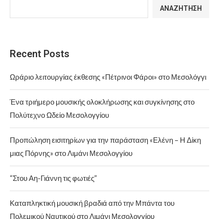
ΑΝΑΖΉΤΗΣΗ
Recent Posts
Ωράριο λειτουργίας έκθεσης «Πέτρινοι Φάροι» στο Μεσολόγγι
Ένα τριήμερο μουσικής ολοκλήρωσης και συγκίνησης στο
Πολύτεχνο Ωδείο Μεσολογγίου
Προπώληση εισιτηρίων για την παράσταση «Ελένη – Η Δίκη
μιας Πόρνης» στο Λιμάνι Μεσολογγίου
“Στου Αη-Γιάννη τις φωτιές”
Καταπληκτική μουσική βραδιά από την Μπάντα του
Πολεμικού Ναυτικού στο Λιμάνι Μεσολογγίου