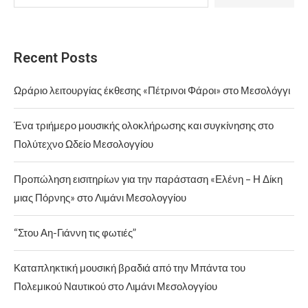
Recent Posts
Ωράριο λειτουργίας έκθεσης «Πέτρινοι Φάροι» στο Μεσολόγγι
Ένα τριήμερο μουσικής ολοκλήρωσης και συγκίνησης στο
Πολύτεχνο Ωδείο Μεσολογγίου
Προπώληση εισιτηρίων για την παράσταση «Ελένη – Η Δίκη
μιας Πόρνης» στο Λιμάνι Μεσολογγίου
“Στου Αη-Γιάννη τις φωτιές”
Καταπληκτική μουσική βραδιά από την Μπάντα του
Πολεμικού Ναυτικού στο Λιμάνι Μεσολογγίου