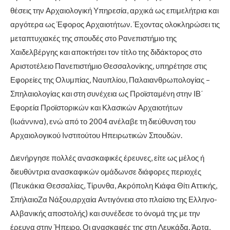
θέσεις την Αρχαιολογική Υπηρεσία, αρχικά ως επιμελήτρια και
αργότερα ως Έφορος Αρχαιοτήτων. Έχοντας ολοκληρώσει τις
μεταπτυχιακές της σπουδές στο P
ανεπιστήμιο της
Χαιδελβέργης και αποκτήσει τον τίτλο της διδάκτορος στο
Αριστοτέλειο Πανεπιστήμιο Θεσσαλονίκης, υπηρέτησε στις
Εφορείες της Ολυμπίας, Ναυπλίου, Παλαιανθρωπολογίας –
Σπηλαιολογίας και στη συνέχεια ως Προϊσταμένη στην ΙΒ΄
Εφορεία Προϊστορικών και Κλασικών Αρχαιοτήτων
(Ιωάννινα), ενώ από το 2004 ανέλαβε τη διεύθυνση του
Αρχαιολογικού Ινστιτούτου Ηπειρωτικών Σπουδών.
Διενήργησε πολλές ανασκαφικές έρευνες, είτε ως μέλος ή
διευθύντρια ανασκαφικών ομάδωνσε διάφορες περιοχές
(Πευκάκια Θεσσαλίας, Τίρυνθα, Ακρόπολη Κιάφα Θίτι Αττικής,
ΣπήλαιοΖα Νάξου,αρχαία Αντιγόνεια στο πλαίσιο της Ελληνο-
Αλβανικής αποστολής) και συνέδεσε το όνομά της με την
έρευνα στην Ήπειρο. Οι ανασκαφές της στη Λευκάδα, Άρτα,