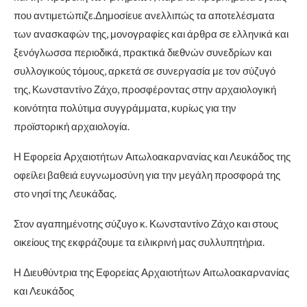
που αντιμετώπιζε.Δημοσίευε ανελλιπώς τα αποτελέσματα
των ανασκαφών της, μονογραφίες και άρθρα σε ελληνικά και
ξενόγλωσσα περιοδικά, πρακτικά διεθνών συνεδρίων και
συλλογικούς τόμους, αρκετά σε συνεργασία με τον σύζυγό
της, Κωνσταντίνο Ζάχο, προσφέροντας στην αρχαιολογική
κοινότητα πολύτιμα συγγράμματα, κυρίως για την
προϊστορική αρχαιολογία.
Η Εφορεία Αρχαιοτήτων Αιτωλοακαρνανίας και Λευκάδος της
οφείλει βαθειά ευγνωμοσύνη για την μεγάλη προσφορά της
στο νησί της Λευκάδας.
Στον αγαπημένοτης σύζυγο κ. Κωνσταντίνο Ζάχο και στους
οικείους της εκφράζουμε τα ειλικρινή μας συλλυπητήρια.
Η Διευθύντρια της Εφορείας Αρχαιοτήτων Αιτωλοακαρνανίας
και Λευκάδος