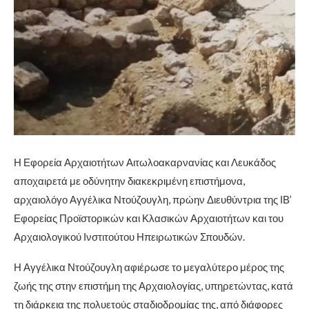
Η Εφορεία Αρχαιοτήτων Αιτωλοακαρνανίας και Λευκάδος
αποχαιρετά με οδύνητην διακεκριμένη επιστήμονα,
αρχαιολόγο Αγγέλικα Ντούζουγλη, πρώην Διευθύντρια της ΙΒ’
Εφορείας Προϊστορικών και Κλασικών Αρχαιοτήτων και του
Αρχαιολογικού Ινστιτούτου Ηπειρωτικών Σπουδών.
Η Αγγέλικα Ντούζουγλη αφιέρωσε το μεγαλύτερο μέρος της
ζωής της στην επιστήμη της Αρχαιολογίας, υπηρετώντας, κατά
τη διάρκεια της πολυετούς σταδιοδρομίας της, από διάφορες