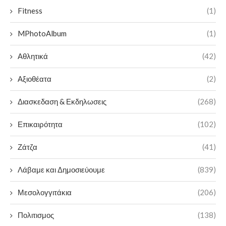
Fitness
(1)
MPhotoAlbum
(1)
Αθλητικά
(42)
Αξιοθέατα
(2)
Διασκεδαση & Εκδηλωσεις
(268)
Επικαιρότητα
(102)
Ζάτζα
(41)
Λάβαμε και Δημοσιεύουμε
(839)
Μεσολογγιτάκια
(206)
Πολιτισμος
(138)