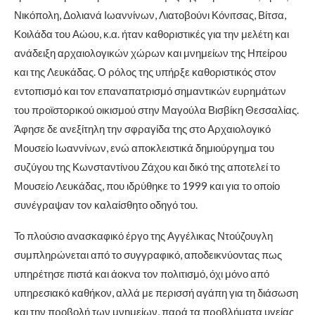
Νικόπολη, Δολιανά Ιωαννίνων, Λιατοβούνι Κόνιτσας, Βίτσα,
Κοιλάδα του Αώου, κ.α. ήταν καθοριστικές για την μελέτη και
ανάδειξη αρχαιολογικών χώρων και μνημείων της Ηπείρου
και της Λευκάδας. Ο ρόλος της υπήρξε καθοριστικός στον
εντοπισμό και τον επαναπατρισμό σημαντικών ευρημάτων
του προϊστορικού οικισμού στην Μαγούλα Βισβίκη Θεσσαλίας.
Άφησε δε ανεξίτηλη την σφραγίδα της στο Αρχαιολογικό
Μουσείο Ιωαννίνων, ενώ αποκλειστικά δημιούργημα του
συζύγου της Κωνσταντίνου Ζάχου και δικό της αποτελεί το
Μουσείο Λευκάδας, που ιδρύθηκε το 1999 και για το οποίο
συνέγραψαν τον καλαίσθητο οδηγό του.
Το πλούσιο ανασκαφικό έργο της Αγγέλικας Ντούζουγλη
συμπληρώνεται από το συγγραφικό, αποδεικνύοντας πως
υπηρέτησε πιστά και άοκνα τον πολιτισμό, όχι μόνο από
υπηρεσιακό καθήκον, αλλά με περισσή αγάπη για τη διάσωση
και την προβολή των μνημείων, παρά τα προβλήματα υγείας