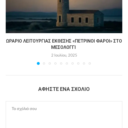
ΩΡΆΡΙΟ ΛΕΙΤΟΥΡΓΊΑΣ ΈΚΘΕΣΗΣ «ΠΈΤΡΙΝΟΙ ΦΆΡΟΙ» ΣΤΟ
ΜΕΣΟΛΌΓΓΙ
2 Ιουλίου, 2025
ΑΦΉΣΤΕ ΈΝΑ ΣΧΌΛΙΟ