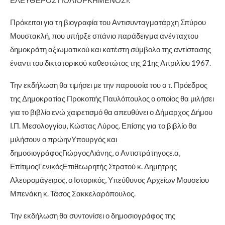
ΕΛΕΥΘΕΡΟΣ ΠΟΛΙΟΡΚΗΜΕΝΟΣ».
Πρόκειται για τη βιογραφία του Αντισυνταγματάρχη Σπύρου
Μουστακλή, που υπήρξε σπάνιο παράδειγμα ανένταχτου
δημοκράτη αξιωματικού και κατέστη σύμβολο της αντίστασης
έναντι του δικτατορικού καθεστώτος της 21ης Απριλίου 1967.
Την εκδήλωση θα τιμήσει με την παρουσία του ο τ. Πρόεδρος
της Δημοκρατίας Προκοπής Παυλόπουλος ο οποίος θα μιλήσει
για το βιβλίο ενώ χαιρετισμό θα απευθύνει ο Δήμαρχος Δήμου
Ι.Π. Μεσολογγίου, Κώστας Λύρος. Επίσης για το βιβλίο θα
μιλήσουν ο πρώηνΥπουργός και
δημοσιογράφοςΓιώργοςΛιάνης, ο Αντιστράτηγοςε.α,
ΕπίτιμοςΓενικόςΕπιθεωρητής Στρατού κ. Δημήτρης
Αλευρομάγειρος, ο Ιστορικός, Υπεύθυνος Αρχείων Μουσείου
Μπενάκη κ. Τάσος Σακκελαρόπουλος.
Την εκδήλωση θα συντονίσει ο δημοσιογράφος της