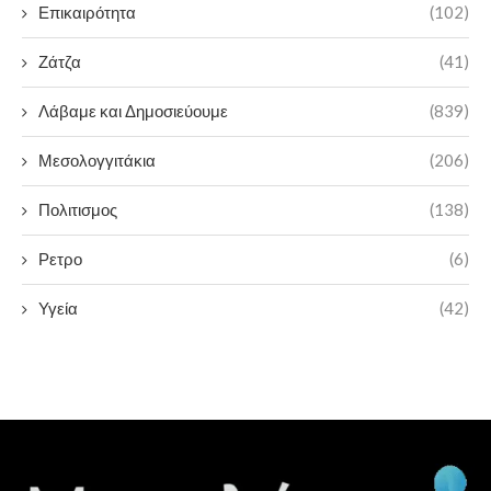
Επικαιρότητα
(102)
Ζάτζα
(41)
Λάβαμε και Δημοσιεύουμε
(839)
Μεσολογγιτάκια
(206)
Πολιτισμος
(138)
Ρετρο
(6)
Υγεία
(42)