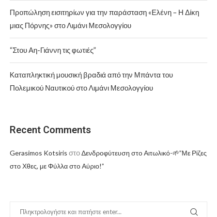
Προπώληση εισιτηρίων για την παράσταση «Ελένη – Η Δίκη
μιας Πόρνης» στο Λιμάνι Μεσολογγίου
“Στου Αη-Γιάννη τις φωτιές”
Καταπληκτική μουσική βραδιά από την Μπάντα του
Πολεμικού Ναυτικού στο Λιμάνι Μεσολογγίου
Recent Comments
στο
Gerasimos Kotsiris
Δενδροφύτευση στο Αιτωλικό-🌱”Με Ρίζες
στο Χθες, με Φύλλα στο Αύριο!”