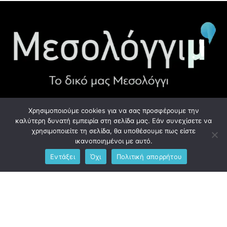
Χρησιμοποιούμε cookies για να σας προσφέρουμε την
ΧΡΉΣΙΜΑ LINK
καλύτερη δυνατή εμπειρία στη σελίδα μας. Εάν συνεχίσετε να
χρησιμοποιείτε τη σελίδα, θα υποθέσουμε πως είστε
Προσωπικά Δεδομένα - GDPR
ικανοποιημένοι με αυτό.
Εντάξει
Όχι
Πολιτική απορρήτου
Ανδρέου Λόντου 1, Μεσολόγγι 302 00
Phone: +306976734891
Email: info@messolonghim.gr