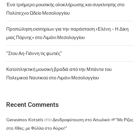
Ένα τριήμερο μουσικής ολοκλήρωσης και συγκίνησης στο
Πολύτεχνο Ωδείο Μεσολογγίου
Προπώληση εισιτηρίων για την παράσταση «Ελένη – Η Δίκη
μιας Πόρνης» στο Λιμάνι Μεσολογγίου
“Στου Αη-Γιάννη τις φωτιές”
Καταπληκτική μουσική βραδιά από την Μπάντα του
Πολεμικού Ναυτικού στο Λιμάνι Μεσολογγίου
Recent Comments
στο
Gerasimos Kotsiris
Δενδροφύτευση στο Αιτωλικό-🌱”Με Ρίζες
στο Χθες, με Φύλλα στο Αύριο!”