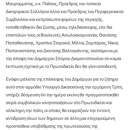
Μαυρομμάτης, ο κ. Παΐσιος, Πρόεδρος του τοπικού
Δικηγορικού Συλλόγου αλλά και Πρόεδρος του Περιφερειακού
Συμβουλίου και εκπρόσωποι φορέων της περιοχής,
τοποθετήθηκαν δια ζώσης, μέσω τηλεδιάσκεψης, είτε δια
επιστολών τους οι Βουλευτές Αιτωλοακαρνανίας Θανάσης
Παπαθανάσης, Χριστίνα Σταρακά, Μίλτος Ζαμπάρας, Νίκος
Παπαναστάσης και Διονύσης Βαλτογιάννης, τασσόμενοι με
την άποψη του Δημάρχου Σπύρου Διαμαντόπουλου ότι καμία
έκπτωση σχετικά με το Πρωτοδικείο δεν θα γίνει αποδεκτή.
Ενόψει μάλιστα της επίσκεψης του Δημάρχου για το ζήτημα
αυτό στον αρμόδιο Υπουργό Δικαιοσύνης την ερχόμενη Τρίτη,
υπήρξε δέσμευση ότι την ημέρα εκείνη θα πραγματοποιηθεί
σειρά συμβολικών κινητοποιήσεων στο Πρωτοδικείο και
ολόκληρη την πόλη, οι οποίες θα εκφράζουν την έντονη
αντίδραση όλων των δημοτών σε άλλη μια επιχειρούμενη
προσπάθεια υποβάθμισης της πρωτεύουσας της