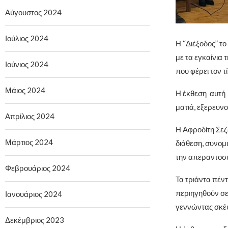
Αύγουστος 2024
Ιούλιος 2024
Η “Διέξοδος” τ
με τα εγκαίνια
Ιούνιος 2024
που φέρει τον τ
Μάιος 2024
Η έκθεση αυτή 
ματιά, εξερευν
Απρίλιος 2024
Η Αφροδίτη Σεζέ
Μάρτιος 2024
διάθεση, συνομι
την απεραντοσύ
Φεβρουάριος 2024
Τα τριάντα πέν
περιηγηθούν σε
Ιανουάριος 2024
γεννώντας σκέψ
Δεκέμβριος 2023