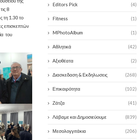
ουσείου της
Editors Pick
(4)
τις 8
 τη 1.30 το
Fitness
(1)
δες επισκεπτών
MPhotoAlbum
(1)
ία του
Αθλητικά
(42)
Αξιοθέατα
(2)
Διασκεδαση & Εκδηλωσεις
(268)
Επικαιρότητα
(102)
Ζάτζα
(41)
Λάβαμε και Δημοσιεύουμε
(839)
Μεσολογγιτάκια
(206)