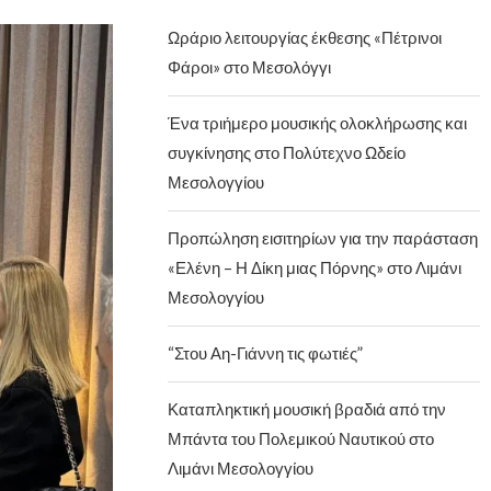
Ωράριο λειτουργίας έκθεσης «Πέτρινοι
Φάροι» στο Μεσολόγγι
Ένα τριήμερο μουσικής ολοκλήρωσης και
συγκίνησης στο Πολύτεχνο Ωδείο
Μεσολογγίου
Προπώληση εισιτηρίων για την παράσταση
«Ελένη – Η Δίκη μιας Πόρνης» στο Λιμάνι
Μεσολογγίου
“Στου Αη-Γιάννη τις φωτιές”
Καταπληκτική μουσική βραδιά από την
Μπάντα του Πολεμικού Ναυτικού στο
Λιμάνι Μεσολογγίου