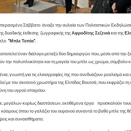
ο περασμένο Σάββατο άνοιξε την αυλαία των Πολιτιστικών Εκδηλώ
 της δυαδικής έκθεσης ζωγραφικής της
Αφροδίτης Σεζενιά
και της
Ελ
ίτλο
“Μπλε Τοπία”.
αποτελεί έναν διάλογο μεταξύ δύο δημιουργών που, μέσα από την ξ
ούν την πολυπλοκότητα και τη μαγεία του μπλε ως χρώμα, σύμβολο κ
νια, γνωστή για τις ελαιογραφίες της που συνδυάζουν ρεαλισμό και 
λεί με τον σκοτεινό χρωστήρα της Ελπίδας Βουτσά, που εκφράζει τη 
νη του υγρού στοιχείου.
τε, μεγάλων κυρίως διαστάσεων, εκτιθέμενα έργα προσκαλούν τους
 κόσμους όπου το γαλάζιο του ουρανού συναντά το βαθύ μπλε της θ
εις και συναισθήματα.