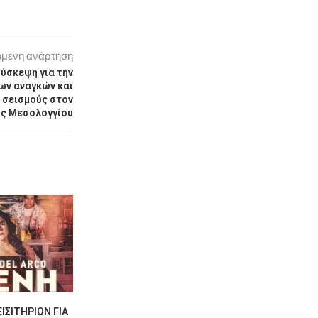
μενη ανάρτηση
σύσκεψη για την
ων αναγκών και
 σεισμούς στον
ης Μεσολογγίου
ΙΣΙΤΗΡΊΩΝ ΓΙΑ
“ΣΤΟΥ ΑΗ-ΓΙΆΝΝΗ ΤΙΣ
ΚΑΤΑΠΛΗΚΤ