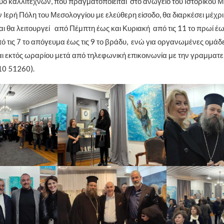
ύο καλλιτεχνών, που πραγματοποιείται στο ανώγειο του Ιστορικού Μ
 Ιερή Πόλη του Μεσολογγίου με ελεύθερη είσοδο, θα διαρκέσει μέχρι 
ι θα λειτουργεί από Πέμπτη έως και Κυριακή από τις 11 το πρωί έως
πό τις 7 το απόγευμα έως τις 9 το βράδυ, ενώ για οργανωμένες ομά
και εκτός ωραρίου μετά από τηλεφωνική επικοινωνία με την γραμματε
10 51260).