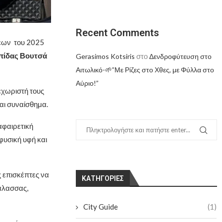
Recent Comments
σεων του 2025
πίδας Βουτσά
στο
Gerasimos Kotsiris
Δενδροφύτευση στο
Αιτωλικό-🌱”Με Ρίζες στο Χθες, με Φύλλα στο
Αύριο!”
εχωριστή τους
αι συναίσθημα.
αφαιρετική
φυσική υφή και
 επισκέπτες να
KΑΤΗΓΟΡΊΕΣ
άλασσας,
City Guide
(1)