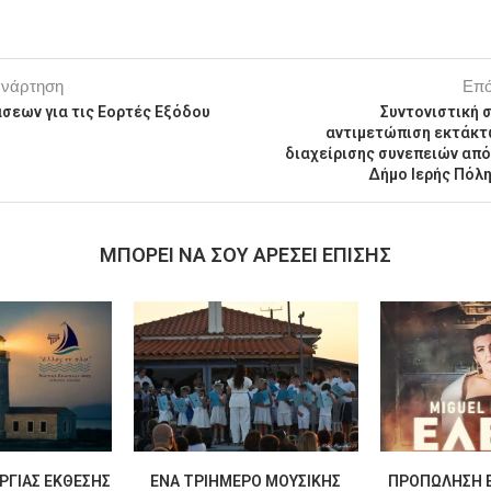
ανάρτηση
Επό
σεων για τις Εορτές Εξόδου
Συντονιστική 
αντιμετώπιση εκτάκτ
διαχείρισης συνεπειών από
Δήμο Ιερής Πόλ
MΠΟΡΕΊ ΝΑ ΣΟΥ ΑΡΈΣΕΙ ΕΠΊΣΗΣ
ΡΓΊΑΣ ΈΚΘΕΣΗΣ
ΈΝΑ ΤΡΙΉΜΕΡΟ ΜΟΥΣΙΚΉΣ
ΠΡΟΠΏΛΗΣΗ Ε