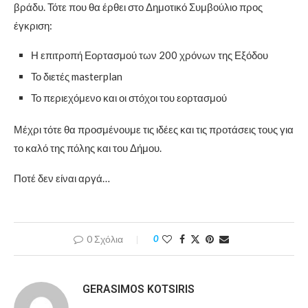
βράδυ. Τότε που θα έρθει στο Δημοτικό Συμβούλιο προς
έγκριση:
Η επιτροπή Εορτασμού των 200 χρόνων της Εξόδου
Το διετές masterplan
Το περιεχόμενο και οι στόχοι του εορτασμού
Μέχρι τότε θα προσμένουμε τις ιδέες και τις προτάσεις τους για
το καλό της πόλης και του Δήμου.
Ποτέ δεν είναι αργά…
0 Σχόλια
0
GERASIMOS KOTSIRIS