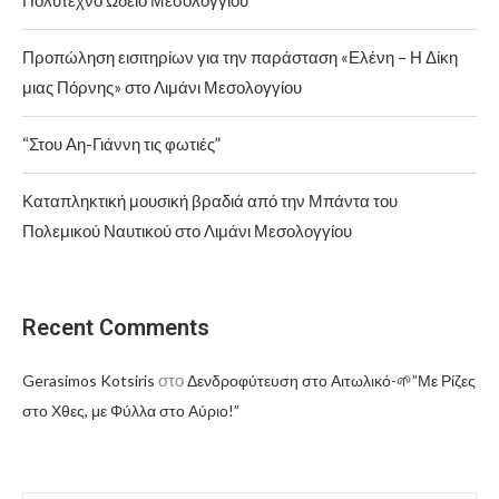
Πολύτεχνο Ωδείο Μεσολογγίου
Προπώληση εισιτηρίων για την παράσταση «Ελένη – Η Δίκη
μιας Πόρνης» στο Λιμάνι Μεσολογγίου
“Στου Αη-Γιάννη τις φωτιές”
Καταπληκτική μουσική βραδιά από την Μπάντα του
Πολεμικού Ναυτικού στο Λιμάνι Μεσολογγίου
Recent Comments
στο
Gerasimos Kotsiris
Δενδροφύτευση στο Αιτωλικό-🌱”Με Ρίζες
στο Χθες, με Φύλλα στο Αύριο!”