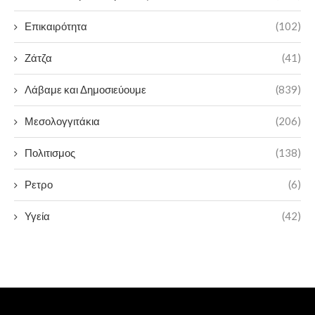
Επικαιρότητα
(102)
Ζάτζα
(41)
Λάβαμε και Δημοσιεύουμε
(839)
Μεσολογγιτάκια
(206)
Πολιτισμος
(138)
Ρετρο
(6)
Υγεία
(42)