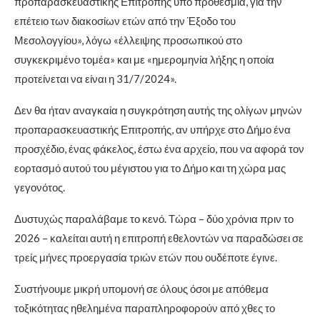
προπαρασκευαστικής Επιτροπής υπό προθεσμία, για την
επέτειο των διακοσίων ετών από την Έξοδο του
Μεσολογγίου», λόγω «έλλειψης προσωπικού στο
συγκεκριμένο τομέα» και με «ημερομηνία λήξης η οποία
προτείνεται να είναι η 31/7/2024».
Δεν θα ήταν αναγκαία η συγκρότηση αυτής της ολίγων μηνών
προπαρασκευαστικής Επιτροπής, αν υπήρχε στο Δήμο ένα
προσχέδιο, ένας φάκελος, έστω ένα αρχείο, που να αφορά τον
εορτασμό αυτού του μέγιστου για το Δήμο και τη χώρα μας
γεγονότος.
Δυστυχώς παραλάβαμε το κενό. Τώρα – δύο χρόνια πριν το
2026 – καλείται αυτή η επιτροπή εθελοντών να παραδώσει σε
τρείς μήνες προεργασία τριών ετών που ουδέποτε έγινε.
Συστήνουμε μικρή υπομονή σε όλους όσοι με απόθεμα
τοξικότητας ηθελημένα παραπληροφορούν από χθες το