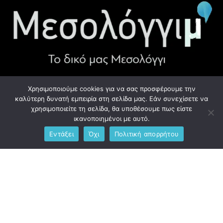
Χρησιμοποιούμε cookies για να σας προσφέρουμε την
ΧΡΉΣΙΜΑ LINK
καλύτερη δυνατή εμπειρία στη σελίδα μας. Εάν συνεχίσετε να
χρησιμοποιείτε τη σελίδα, θα υποθέσουμε πως είστε
Προσωπικά Δεδομένα - GDPR
ικανοποιημένοι με αυτό.
Εντάξει
Όχι
Πολιτική απορρήτου
Ανδρέου Λόντου 1, Μεσολόγγι 302 00
Phone: +306976734891
Email: info@messolonghim.gr
Copyright @2021 All Right Reserved – Designed and Developed
by
messolonghim.gr