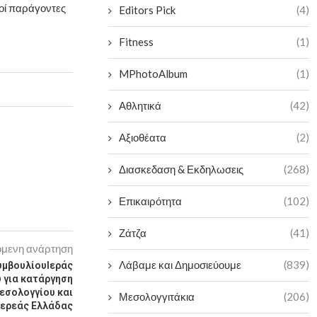
οί παράγοντες
Editors Pick
(4)
Fitness
(1)
MPhotoAlbum
(1)
Αθλητικά
(42)
Αξιοθέατα
(2)
Διασκεδαση & Εκδηλωσεις
(268)
Επικαιρότητα
(102)
Ζάτζα
(41)
μενη ανάρτηση
Λάβαμε και Δημοσιεύουμε
(839)
υμβουλίουΙεράς
 για κατάργηση
Μεσολογγίου και
Μεσολογγιτάκια
(206)
τερεάς Ελλάδας