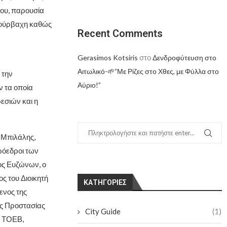
μου, παρουσία
Βούρβαχη καθώς
Recent Comments
στο
Gerasimos Kotsiris
Δενδροφύτευση στο
Αιτωλικό-🌱”Με Ρίζες στο Χθες, με Φύλλα στο
 την
Αύριο!”
ν τα οποία
εσιών και η
 Μπιλάλης,
ρόεδροι των
ος Ευζώνων, ο
ς του Διοικητή
KΑΤΗΓΟΡΊΕΣ
ενος της
ής Προστασίας
City Guide
(1)
ι ΤΟΕΒ,