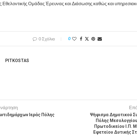
ς Εθελοντικής Ομάδας Έρευνας και Διάσωσης καθώς και υπηρεσιακ
0 Σχόλια
0
PITKOSTAS
ανάρτηση
Επό
Αντιδημάρχων Ιεράς Πόλης
Ψήφισμα Δημοτικού Σ
Πόλης Μεσολογγίου
Πρωτοδικείου Ι.Π. 
Εφετείου Δυτικής Σ