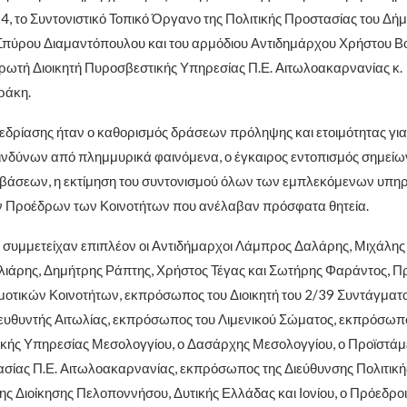
4, το Συντονιστικό Τοπικό Όργανο της Πολιτικής Προστασίας του Δή
Σπύρου Διαμαντόπουλου και του αρμόδιου Αντιδημάρχου Χρήστου 
ρωτή Διοικητή Πυροσβεστικής Υπηρεσίας Π.Ε. Αιτωλοακαρνανίας κ.
ράκη.
εδρίασης ήταν ο καθορισμός δράσεων πρόληψης και ετοιμότητας για
ινδύνων από πλημμυρικά φαινόμενα, ο έγκαιρος εντοπισμός σημείω
άσεων, η εκτίμηση του συντονισμού όλων των εμπλεκόμενων υπηρ
 Προέδρων των Κοινοτήτων που ανέλαβαν πρόσφατα θητεία.
 συμμετείχαν επιπλέον οι Αντιδήμαρχοι Λάμπρος Δαλάρης, Μιχάλης
ιάρης, Δημήτρης Ράπτης, Χρήστος Τέγας και Σωτήρης Φαράντος, Π
μοτικών Κοινοτήτων, εκπρόσωπος του Διοικητή του 2/39 Συντάγματ
ευθυντής Αιτωλίας, εκπρόσωπος του Λιμενικού Σώματος, εκπρόσωπο
κής Υπηρεσίας Μεσολογγίου, ο Δασάρχης Μεσολογγίου, ο Προϊστάμ
σίας Π.Ε. Αιτωλοακαρνανίας, εκπρόσωπος της Διεύθυνσης Πολιτικ
 Διοίκησης Πελοποννήσου, Δυτικής Ελλάδας και Ιονίου, ο Πρόεδρο