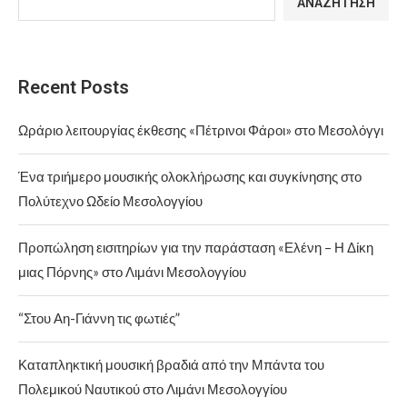
ΑΝΑΖΉΤΗΣΗ
Recent Posts
Ωράριο λειτουργίας έκθεσης «Πέτρινοι Φάροι» στο Μεσολόγγι
Ένα τριήμερο μουσικής ολοκλήρωσης και συγκίνησης στο
Πολύτεχνο Ωδείο Μεσολογγίου
Προπώληση εισιτηρίων για την παράσταση «Ελένη – Η Δίκη
μιας Πόρνης» στο Λιμάνι Μεσολογγίου
“Στου Αη-Γιάννη τις φωτιές”
Καταπληκτική μουσική βραδιά από την Μπάντα του
Πολεμικού Ναυτικού στο Λιμάνι Μεσολογγίου