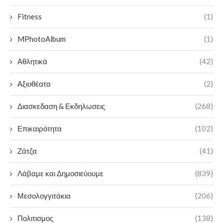
Fitness
(1)
MPhotoAlbum
(1)
Αθλητικά
(42)
Αξιοθέατα
(2)
Διασκεδαση & Εκδηλωσεις
(268)
Επικαιρότητα
(102)
Ζάτζα
(41)
Λάβαμε και Δημοσιεύουμε
(839)
Μεσολογγιτάκια
(206)
Πολιτισμος
(138)