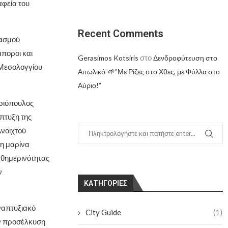
φεία του
Recent Comments
υασμού
μποροι και
στο
Gerasimos Kotsiris
Δενδροφύτευση στο
. Μεσολογγίου
Αιτωλικό-🌱”Με Ρίζες στο Χθες, με Φύλλα στο
Αύριο!”
σιόπουλος
πτυξη της
Ανοιχτού
τη μαρίνα
αθημερινότητας
ν
KΑΤΗΓΟΡΊΕΣ
αναπτυξιακό
City Guide
(1)
ην προσέλκυση