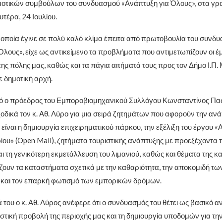
οτικών συμβούλων του συνδυασμού «Ανάπτυξη για Όλους», στα γρα
τέρα, 24 Ιουλίου.
 οποία έγινε σε πολύ καλό κλίμα έπειτα από πρωτοβουλία του συνδ
Όλους», είχε ως αντικείμενο τα προβλήματα που αντιμετωπίζουν οι έ
της πόλης μας, καθώς και τα πάγια αιτήματά τους προς τον Δήμο Ι.Π
ε δημοτική αρχή.
τό ο πρόεδρος του Εμποροβιομηχανικού Συλλόγου Κωνσταντίνος Πα
οδικά τον κ. Αθ. Λύρο για μια σειρά ζητημάτων που αφορούν την ανά
είναι η δημιουργία επιχειρηματικού πάρκου, την εξέλιξη του έργου «
ου» (Open Mall), ζητήματα τουριστικής ανάπτυξης με προεξέχοντα 
ι τη γενικότερη εκμετάλλευση του λιμανιού, καθώς και θέματα της κ
ζουν τα καταστήματα σχετικά με την καθαριότητα, την αποκομιδή τω
και τον επαρκή φωτισμό των εμπορικών δρόμων.
 του ο κ. Αθ. Λύρος ανέφερε ότι ο συνδυασμός του θέτει ως βασικό 
ιστική προβολή της περιοχής μας και τη δημιουργία υποδομών για τ