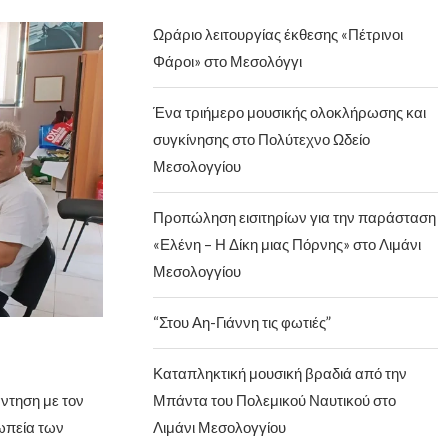
Ωράριο λειτουργίας έκθεσης «Πέτρινοι
Φάροι» στο Μεσολόγγι
Ένα τριήμερο μουσικής ολοκλήρωσης και
συγκίνησης στο Πολύτεχνο Ωδείο
Μεσολογγίου
Προπώληση εισιτηρίων για την παράσταση
«Ελένη – Η Δίκη μιας Πόρνης» στο Λιμάνι
Μεσολογγίου
“Στου Αη-Γιάννη τις φωτιές”
Καταπληκτική μουσική βραδιά από την
ντηση με τον
Μπάντα του Πολεμικού Ναυτικού στο
ωπεία των
Λιμάνι Μεσολογγίου