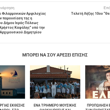
ανάρτηση
Επό
λ Φιλαρμονικών Αμφιλοχίας
Tελετή Λήξης 10ου “Θε
ν παρουσίαση της η
ου Δήμου Ιεράς Πόλεως
Χρήστος Καψάλης” υπό την
 Αρχιμουσικού Δημητρίου
MΠΟΡΕΊ ΝΑ ΣΟΥ ΑΡΈΣΕΙ ΕΠΊΣΗΣ
ΡΓΊΑΣ ΈΚΘΕΣΗΣ
ΈΝΑ ΤΡΙΉΜΕΡΟ ΜΟΥΣΙΚΉΣ
ΠΡΟΠΏΛΗΣΗ Ε