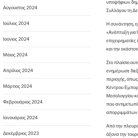
υποψήφιων δημ
Αύγουστος 2024
Συλλόγου τη Δευ
Ιούλιος 2024
Η συνάντηση, η
«Ανάπτυξη για 
Ιούνιος 2024
επιχειρηματίες 
και την εκάστοτ
Μάιος 2024
Στο πλαίσιο αυ
Απρίλιος 2024
ενημέρωσε διεξ
περιοχής, όπως 
Μάρτιος 2024
Κέντρου Εμπορί
Μεσολογγίου κα
Φεβρουάριος 2024
που αντιμετωπί
απορριμμάτων 
Ιανουάριος 2024
Από την πλευρά
Δεκέμβριος 2023
άξονα την τουρ