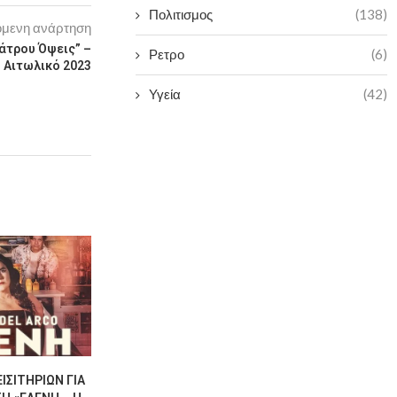
Πολιτισμος
(138)
μενη ανάρτηση
άτρου Όψεις” –
Ρετρο
(6)
Αιτωλικό 2023
Υγεία
(42)
ΙΣΙΤΗΡΊΩΝ ΓΙΑ
“ΣΤΟΥ ΑΗ-ΓΙΆΝΝΗ ΤΙΣ
ΚΑΤΑΠΛΗΚΤ