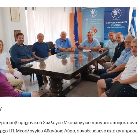
Υ
υ Εμποροβιομηχανικού Συλλόγου Μεσολογγίου πραγματοποίησε συνά
ρχο Ι.Π. Μεσολογγίου Αθανάσιο Λύρο, συνοδευόμενο από αντιπροσ