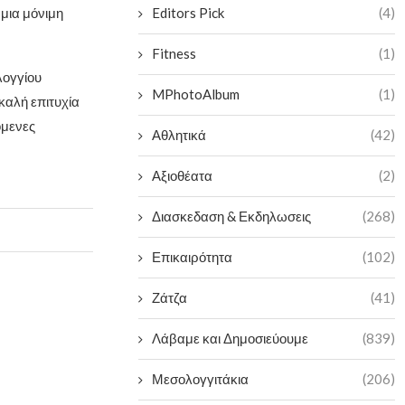
 μια μόνιμη
Editors Pick
(4)
Fitness
(1)
λογγίου
MPhotoAlbum
(1)
καλή επιτυχία
όμενες
Αθλητικά
(42)
Αξιοθέατα
(2)
Διασκεδαση & Εκδηλωσεις
(268)
Επικαιρότητα
(102)
Ζάτζα
(41)
Λάβαμε και Δημοσιεύουμε
(839)
Μεσολογγιτάκια
(206)