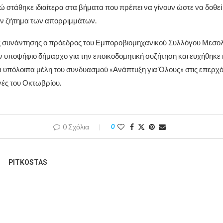
ώ στάθηκε ιδιαίτερα στα βήματα που πρέπει να γίνουν ώστε να δοθεί
ον ζήτημα των απορριμμάτων.
ης συνάντησης ο πρόεδρος του Εμποροβιομηχανικού Συλλόγου Μεσο
ν υποψήφιο δήμαρχο για την εποικοδομητική συζήτηση και ευχήθηκε 
στα υπόλοιπα μέλη του συνδυασμού «Ανάπτυξη για Όλους» στις επερχ
γές του Οκτωβρίου.
0 Σχόλια
0
PITKOSTAS