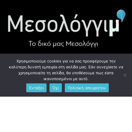
Χρησιμοποιούμε cookies για να σας προσφέρουμε την
ΧΡΉΣΙΜΑ LINK
καλύτερη δυνατή εμπειρία στη σελίδα μας. Εάν συνεχίσετε να
χρησιμοποιείτε τη σελίδα, θα υποθέσουμε πως είστε
Προσωπικά Δεδομένα - GDPR
ικανοποιημένοι με αυτό.
Εντάξει
Όχι
Πολιτική απορρήτου
Ανδρέου Λόντου 1, Μεσολόγγι 302 00
Phone: +306976734891
Email: info@messolonghim.gr