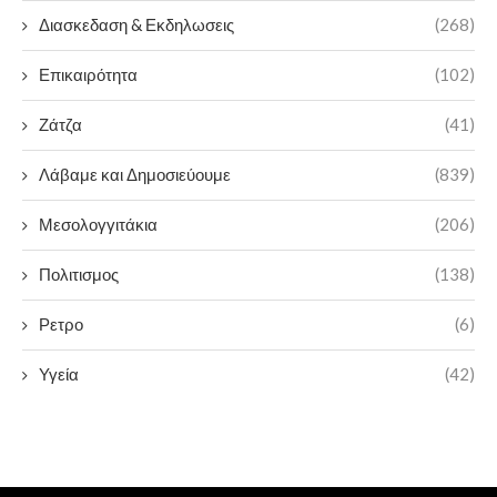
Διασκεδαση & Εκδηλωσεις
(268)
Επικαιρότητα
(102)
Ζάτζα
(41)
Λάβαμε και Δημοσιεύουμε
(839)
Μεσολογγιτάκια
(206)
Πολιτισμος
(138)
Ρετρο
(6)
Υγεία
(42)