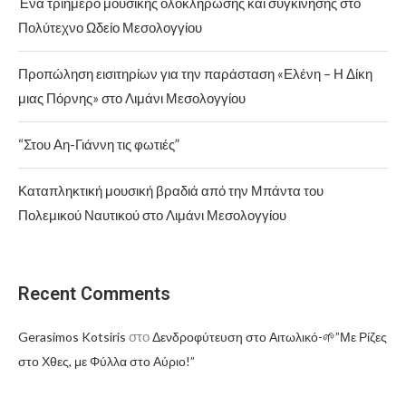
Ένα τριήμερο μουσικής ολοκλήρωσης και συγκίνησης στο
Πολύτεχνο Ωδείο Μεσολογγίου
Προπώληση εισιτηρίων για την παράσταση «Ελένη – Η Δίκη
μιας Πόρνης» στο Λιμάνι Μεσολογγίου
“Στου Αη-Γιάννη τις φωτιές”
Καταπληκτική μουσική βραδιά από την Μπάντα του
Πολεμικού Ναυτικού στο Λιμάνι Μεσολογγίου
Recent Comments
στο
Gerasimos Kotsiris
Δενδροφύτευση στο Αιτωλικό-🌱”Με Ρίζες
στο Χθες, με Φύλλα στο Αύριο!”