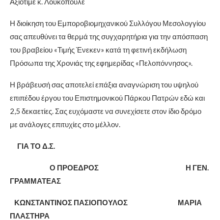
Αξιότιμε κ. Λουκόπουλε
Η διοίκηση του Εμποροβιομηχανικού Συλλόγου Μεσολογγίου
σας απευθύνει τα θερμά της συγχαρητήρια για την απόσπαση
του βραβείου «Τιμής Ένεκεν» κατά τη φετινή εκδήλωση
Πρόσωπα της Χρονιάς της εφημερίδας «Πελοπόννησος».
Η βράβευσή σας αποτελεί επάξια αναγνώριση του υψηλού
επιπέδου έργου του Επιστημονικού Πάρκου Πατρών εδώ και
2,5 δεκαετίες. Σας ευχόμαστε να συνεχίσετε στον ίδιο δρόμο
με ανάλογες επιτυχίες στο μέλλον.
ΓΙΑ ΤΟ Δ.Σ.
Ο ΠΡΟΕΔΡΟΣ Η ΓΕΝ.
ΓΡΑΜΜΑΤΕΑΣ
ΚΩΝΣΤΑΝΤΙΝΟΣ ΠΑΣΙΟΠΟΥΛΟΣ ΜΑΡΙΑ
ΠΛΑΣΤΗΡ
Α