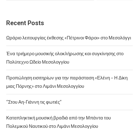
Recent Posts
Ωράριο λειτουργίας έκθεσης «Πέτρινοι Φάροι» στο Μεσολόγγι
Ένα τριήμερο μουσικής ολοκλήρωσης και συγκίνησης στο
Πολύτεχνο Ωδείο Μεσολογγίου
Προπώληση εισιτηρίων για την παράσταση «Ελένη – Η Δίκη
μιας Πόρνης» στο Λιμάνι Μεσολογγίου
“Στου Αη-Γιάννη τις φωτιές”
Καταπληκτική μουσική βραδιά από την Μπάντα του
Πολεμικού Ναυτικού στο Λιμάνι Μεσολογγίου