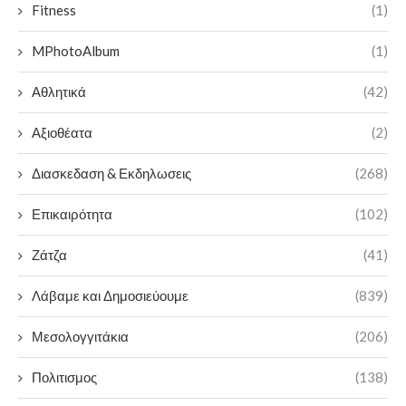
Fitness
(1)
MPhotoAlbum
(1)
Αθλητικά
(42)
Αξιοθέατα
(2)
Διασκεδαση & Εκδηλωσεις
(268)
Επικαιρότητα
(102)
Ζάτζα
(41)
Λάβαμε και Δημοσιεύουμε
(839)
Μεσολογγιτάκια
(206)
Πολιτισμος
(138)