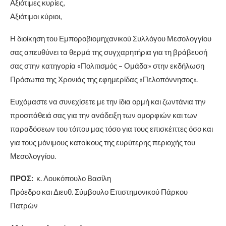
Αξιότιμες κυρίες,
Αξιότιμοι κύριοι,
Η διοίκηση του Εμποροβιομηχανικού Συλλόγου Μεσολογγίου
σας απευθύνει τα θερμά της συγχαρητήρια για τη βράβευσή
σας στην κατηγορία «Πολιτισμός – Ομάδα» στην εκδήλωση
Πρόσωπα της Χρονιάς της εφημερίδας «Πελοπόννησος».
Ευχόμαστε να συνεχίσετε με την ίδια ορμή και ζωντάνια την
προσπάθειά σας για την ανάδειξη των ομορφιών και των
παραδόσεων του τόπου μας τόσο για τους επισκέπτες όσο και
για τους μόνιμους κατοίκους της ευρύτερης περιοχής του
Μεσολογγίου.
ΠΡΟΣ:
κ. Λουκόπουλο Βασίλη
Πρόεδρο και Διευθ. Σύμβουλο Επιστημονικού Πάρκου
Πατρών