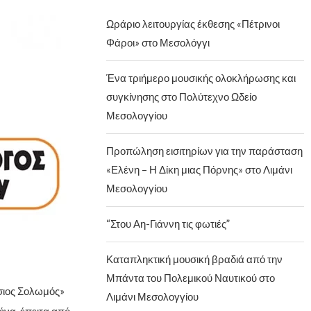
Ωράριο λειτουργίας έκθεσης «Πέτρινοι
Φάροι» στο Μεσολόγγι
Ένα τριήμερο μουσικής ολοκλήρωσης και
συγκίνησης στο Πολύτεχνο Ωδείο
Μεσολογγίου
Προπώληση εισιτηρίων για την παράσταση
«Ελένη – Η Δίκη μιας Πόρνης» στο Λιμάνι
Μεσολογγίου
“Στου Αη-Γιάννη τις φωτιές”
Καταπληκτική μουσική βραδιά από την
Μπάντα του Πολεμικού Ναυτικού στο
σιος Σολωμός»
Λιμάνι Μεσολογγίου
να, έπειτα από