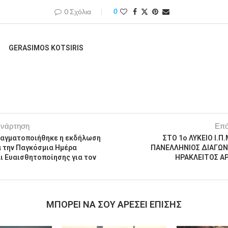
0 Σχόλια
0
GERASIMOS KOTSIRIS
ανάρτηση
Επό
ραγματοποιήθηκε η εκδήλωση
ΣΤΟ 1ο ΛΥΚΕΙΟ Ι.Π
α την Παγκόσμια Ημέρα
ΠΑΝΕΛΛΗΝΙΟΣ ΔΙΑΓΩΝ
ι Ευαισθητοποίησης για τον
ΗΡΑΚΛΕΙΤΟΣ ΑΡ
MΠΟΡΕΊ ΝΑ ΣΟΥ ΑΡΈΣΕΙ ΕΠΊΣΗΣ