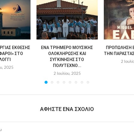
ΡΓΊΑΣ ΈΚΘΕΣΗΣ
ΈΝΑ ΤΡΙΉΜΕΡΟ ΜΟΥΣΙΚΉΣ
ΠΡΟΠΏΛΗΣΗ Ε
ΦΆΡΟΙ» ΣΤΟ
ΟΛΟΚΛΉΡΩΣΗΣ ΚΑΙ
ΤΗΝ ΠΑΡΆΣΤΑΣΗ
ΛΌΓΓΙ
ΣΥΓΚΊΝΗΣΗΣ ΣΤΟ
2 Ιουλί
ΠΟΛΎΤΕΧΝΟ...
ου, 2025
2 Ιουλίου, 2025
ΑΦΉΣΤΕ ΈΝΑ ΣΧΌΛΙΟ