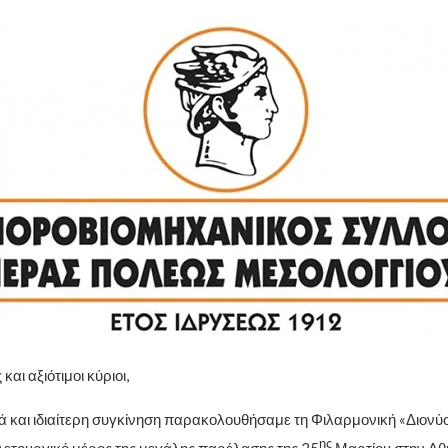
 και αξιότιμοι κύριοι,
 και ιδιαίτερη συγκίνηση παρακολουθήσαμε τη Φιλαρμονική «Διονύ
ης
τελετουργικό μέρος της μεγάλης παρέλασης της 25
Μαρτίου στην Αθή