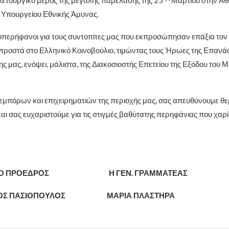
 Υπουργείου Εθνικής Άμυνας.
περήφανοι για τους συντοπίτες μας που εκπροσώπησαν επάξια τον 
ροστά στο Ελληνικό Κοινοβούλιο, τιμώντας τους Ήρωες της Επανάσ
ης μας, ενόψει, μάλιστα, της Διακοσιοστής Επετείου της Εξόδου του 
εμπόρων και επιχειρηματιών της περιοχής μας, σας απευθύνουμε θ
αι σας ευχαριστούμε για τις στιγμές βαθύτατης περηφάνιας που χαρ
ΔΡΟΣ Η ΓΕΝ. ΓΡΑΜΜΑΤΕΑΣ
ΝΟΣ ΠΑΣΙΟΠΟΥΛΟΣ ΜΑΡΙΑ ΠΛΑΣΤΗΡΑ