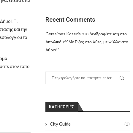
Recent Comments
Δήμο Ι.Π.
τασης και την
στο
Gerasimos Kotsiris
Δενδροφύτευση στο
Μεσολογγίου το
Αιτωλικό-🌱”Με Ρίζες στο Χθες, με Φύλλα στο
Αύριο!”
ερμά
ίσατε στον τόπο
KΑΤΗΓΟΡΊΕΣ
City Guide
(1)