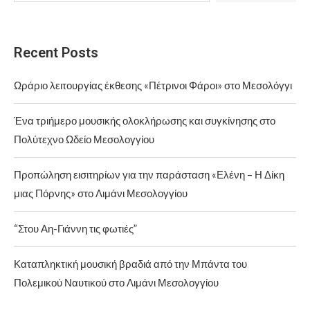
Recent Posts
Ωράριο λειτουργίας έκθεσης «Πέτρινοι Φάροι» στο Μεσολόγγι
Ένα τριήμερο μουσικής ολοκλήρωσης και συγκίνησης στο
Πολύτεχνο Ωδείο Μεσολογγίου
Προπώληση εισιτηρίων για την παράσταση «Ελένη – Η Δίκη
μιας Πόρνης» στο Λιμάνι Μεσολογγίου
“Στου Αη-Γιάννη τις φωτιές”
Καταπληκτική μουσική βραδιά από την Μπάντα του
Πολεμικού Ναυτικού στο Λιμάνι Μεσολογγίου