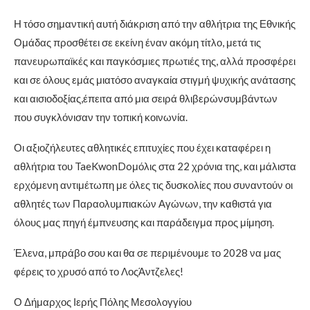
Η τόσο σημαντική αυτή διάκριση από την αθλήτρια της Εθνικής
Ομάδας προσθέτει σε εκείνη έναν ακόμη τίτλο, μετά τις
πανευρωπαϊκές και παγκόσμιες πρωτιές της, αλλά προσφέρει
και σε όλους εμάς μιατόσο αναγκαία στιγμή ψυχικής ανάτασης
και αισιοδοξίας,έπειτα από μια σειρά θλιβερώνσυμβάντων
που συγκλόνισαν την τοπική κοινωνία.
Οι αξιοζήλευτες αθλητικές επιτυχίες που έχει καταφέρει η
αθλήτρια του TaeKwonDoμόλις στα 22 χρόνια της, και μάλιστα
ερχόμενη αντιμέτωπη με όλες τις δυσκολίες που συναντούν οι
αθλητές των Παραολυμπιακών Αγώνων, την καθιστά για
όλους μας πηγή έμπνευσης και παράδειγμα προς μίμηση.
Έλενα, μπράβο σου και θα σε περιμένουμε το 2028 να μας
φέρεις το χρυσό από το ΛοςΆντζελες!
Ο Δήμαρχος Ιερής Πόλης Μεσολογγίου