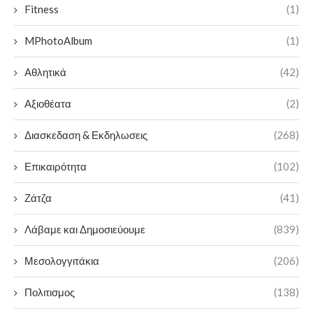
Fitness
(1)
MPhotoAlbum
(1)
Αθλητικά
(42)
Αξιοθέατα
(2)
Διασκεδαση & Εκδηλωσεις
(268)
Επικαιρότητα
(102)
Ζάτζα
(41)
Λάβαμε και Δημοσιεύουμε
(839)
Μεσολογγιτάκια
(206)
Πολιτισμος
(138)