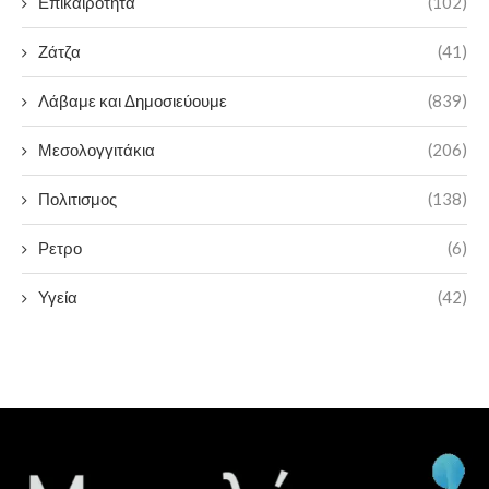
Επικαιρότητα
(102)
Ζάτζα
(41)
Λάβαμε και Δημοσιεύουμε
(839)
Μεσολογγιτάκια
(206)
Πολιτισμος
(138)
Ρετρο
(6)
Υγεία
(42)