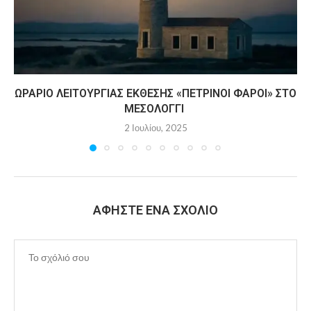
ΩΡΆΡΙΟ ΛΕΙΤΟΥΡΓΊΑΣ ΈΚΘΕΣΗΣ «ΠΈΤΡΙΝΟΙ ΦΆΡΟΙ» ΣΤΟ
ΜΕΣΟΛΌΓΓΙ
2 Ιουλίου, 2025
ΑΦΉΣΤΕ ΈΝΑ ΣΧΌΛΙΟ