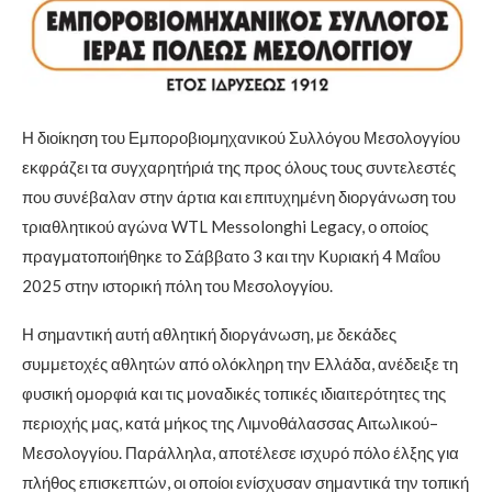
Η διοίκηση του Εμποροβιομηχανικού Συλλόγου Μεσολογγίου
εκφράζει τα συγχαρητήριά της προς όλους τους συντελεστές
που συνέβαλαν στην άρτια και επιτυχημένη διοργάνωση του
τριαθλητικού αγώνα WTL Messolonghi Legacy, ο οποίος
πραγματοποιήθηκε το Σάββατο 3 και την Κυριακή 4 Μαΐου
2025 στην ιστορική πόλη του Μεσολογγίου.
Η σημαντική αυτή αθλητική διοργάνωση, με δεκάδες
συμμετοχές αθλητών από ολόκληρη την Ελλάδα, ανέδειξε τη
φυσική ομορφιά και τις μοναδικές τοπικές ιδιαιτερότητες της
περιοχής μας, κατά μήκος της Λιμνοθάλασσας Αιτωλικού–
Μεσολογγίου. Παράλληλα, αποτέλεσε ισχυρό πόλο έλξης για
πλήθος επισκεπτών, οι οποίοι ενίσχυσαν σημαντικά την τοπική