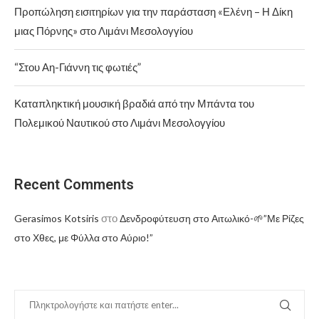
Προπώληση εισιτηρίων για την παράσταση «Ελένη – Η Δίκη
μιας Πόρνης» στο Λιμάνι Μεσολογγίου
“Στου Αη-Γιάννη τις φωτιές”
Καταπληκτική μουσική βραδιά από την Μπάντα του
Πολεμικού Ναυτικού στο Λιμάνι Μεσολογγίου
Recent Comments
στο
Gerasimos Kotsiris
Δενδροφύτευση στο Αιτωλικό-🌱”Με Ρίζες
στο Χθες, με Φύλλα στο Αύριο!”