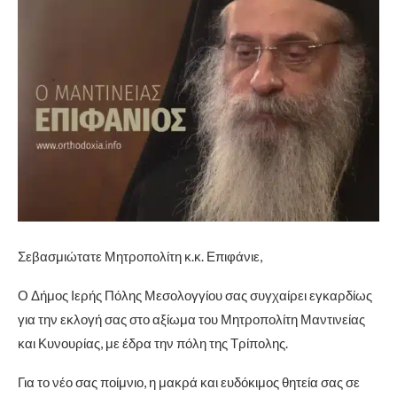
Σεβασμιώτατε Μητροπολίτη κ.κ. Επιφάνιε,
Ο Δήμος Ιερής Πόλης Μεσολογγίου σας συγχαίρει εγκαρδίως
για την εκλογή σας στο αξίωμα του Μητροπολίτη Μαντινείας
και Κυνουρίας, με έδρα την πόλη της Τρίπολης.
Για το νέο σας ποίμνιο, η μακρά και ευδόκιμος θητεία σας σε