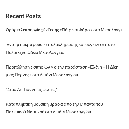
Recent Posts
Ωράριο λειτουργίας έκθεσης «Πέτρινοι Φάροι» στο Μεσολόγγι
Ένα τριήμερο μουσικής ολοκλήρωσης και συγκίνησης στο
Πολύτεχνο Ωδείο Μεσολογγίου
Προπώληση εισιτηρίων για την παράσταση «Ελένη – Η Δίκη
μιας Πόρνης» στο Λιμάνι Μεσολογγίου
“Στου Αη-Γιάννη τις φωτιές”
Καταπληκτική μουσική βραδιά από την Μπάντα του
Πολεμικού Ναυτικού στο Λιμάνι Μεσολογγίου