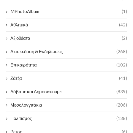
MPhotoAlbum
(1)
Αθλητικά
(42)
Αξιοθέατα
(2)
Διασκεδαση & Εκδηλωσεις
(268)
Επικαιρότητα
(102)
Ζάτζα
(41)
Λάβαμε και Δημοσιεύουμε
(839)
Μεσολογγιτάκια
(206)
Πολιτισμος
(138)
Ρετρο
(6)