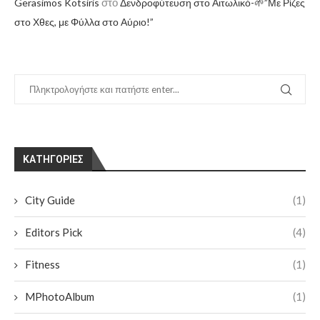
στο
Gerasimos Kotsiris
Δενδροφύτευση στο Αιτωλικό-🌱”Με Ρίζες
στο Χθες, με Φύλλα στο Αύριο!”
KΑΤΗΓΟΡΊΕΣ
City Guide
(1)
Editors Pick
(4)
Fitness
(1)
MPhotoAlbum
(1)