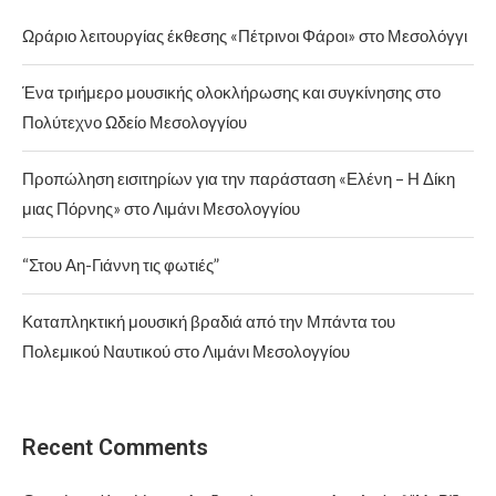
Ωράριο λειτουργίας έκθεσης «Πέτρινοι Φάροι» στο Μεσολόγγι
Ένα τριήμερο μουσικής ολοκλήρωσης και συγκίνησης στο
Πολύτεχνο Ωδείο Μεσολογγίου
Προπώληση εισιτηρίων για την παράσταση «Ελένη – Η Δίκη
μιας Πόρνης» στο Λιμάνι Μεσολογγίου
“Στου Αη-Γιάννη τις φωτιές”
Καταπληκτική μουσική βραδιά από την Μπάντα του
Πολεμικού Ναυτικού στο Λιμάνι Μεσολογγίου
Recent Comments