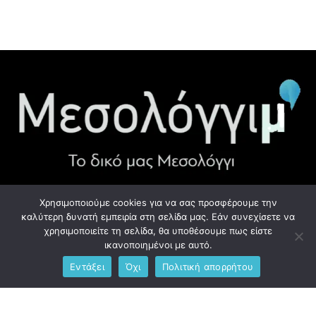
Χρησιμοποιούμε cookies για να σας προσφέρουμε την
ΧΡΉΣΙΜΑ LINK
καλύτερη δυνατή εμπειρία στη σελίδα μας. Εάν συνεχίσετε να
χρησιμοποιείτε τη σελίδα, θα υποθέσουμε πως είστε
Προσωπικά Δεδομένα - GDPR
ικανοποιημένοι με αυτό.
Εντάξει
Όχι
Πολιτική απορρήτου
Ανδρέου Λόντου 1, Μεσολόγγι 302 00
Phone: +306976734891