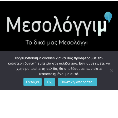
Χρησιμοποιούμε cookies για να σας προσφέρουμε την
ΧΡΉΣΙΜΑ LINK
καλύτερη δυνατή εμπειρία στη σελίδα μας. Εάν συνεχίσετε να
χρησιμοποιείτε τη σελίδα, θα υποθέσουμε πως είστε
Προσωπικά Δεδομένα - GDPR
ικανοποιημένοι με αυτό.
Εντάξει
Όχι
Πολιτική απορρήτου
Ανδρέου Λόντου 1, Μεσολόγγι 302 00
Phone: +306976734891
Email: info@messolonghim.gr