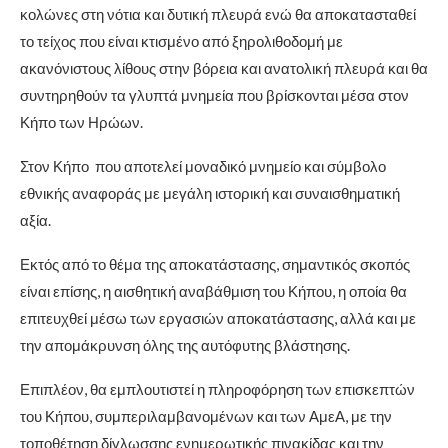
κολώνες στη νότια και δυτική πλευρά ενώ θα αποκατασταθεί
το τείχος που είναι κτισμένο από ξηρολιθοδομή με
ακανόνιστους λίθους στην βόρεια και ανατολική πλευρά και θα
συντηρηθούν τα γλυπτά μνημεία που βρίσκονται μέσα στον
Κήπο των Ηρώων.
Στον Κήπο που αποτελεί μοναδικό μνημείο και σύμβολο
εθνικής αναφοράς με μεγάλη ιστορική και συναισθηματική
αξία.
Εκτός από το θέμα της αποκατάστασης, σημαντικός σκοπός
είναι επίσης, η αισθητική αναβάθμιση του Κήπου, η οποία θα
επιτευχθεί μέσω των εργασιών αποκατάστασης, αλλά και με
την απομάκρυνση όλης της αυτόφυτης βλάστησης.
Επιπλέον, θα εμπλουτιστεί η πληροφόρηση των επισκεπτών
του Κήπου, συμπεριλαμβανομένων και των ΑμεΑ, με την
τοποθέτηση δίγλωσσης ενημερωτικής πινακίδας και την