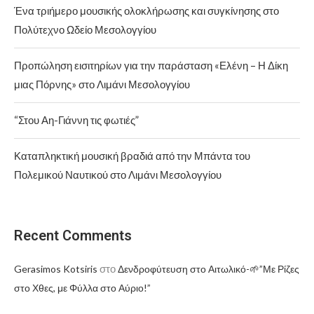
Ένα τριήμερο μουσικής ολοκλήρωσης και συγκίνησης στο
Πολύτεχνο Ωδείο Μεσολογγίου
Προπώληση εισιτηρίων για την παράσταση «Ελένη – Η Δίκη
μιας Πόρνης» στο Λιμάνι Μεσολογγίου
“Στου Αη-Γιάννη τις φωτιές”
Καταπληκτική μουσική βραδιά από την Μπάντα του
Πολεμικού Ναυτικού στο Λιμάνι Μεσολογγίου
Recent Comments
στο
Gerasimos Kotsiris
Δενδροφύτευση στο Αιτωλικό-🌱”Με Ρίζες
στο Χθες, με Φύλλα στο Αύριο!”