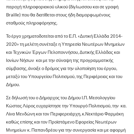
παροχή πληροφοριακού υλικού (δίγλωσσου και σε γραφή
Braille) που θα διατίθεται στους ήδη διαμορφωμένους
σταθμούς πληροφόρησης.
Το έργο χρηματοδοτείται από το Ε.Π. «Δυτική Ελλάδα 2014-
2020» τη μελέτη συνέταξε η Υπηρεσία Νεωτέρων Μνημείων
και Τεχνικών Έργων Πελοποννήσου, Δυτικής Ελλάδας και
Ιονίων Νήσων και με την σύναψη της προγραμματικής
σύμβασης, άνοιξε ο δρόμος για την υλοποίηση του έργου,
μεταξύ του Υπουργείου Πολιτισμού, της Περιφέρειας και του
Δήμου.
Σε δήλωσή του ο Δήμαρχος του Δήμου Ι.Π. Μεσολογγίου
Κώστας Λύρος ευχαρίστησε την Υπουργό Πολιτισμού, την κα.
Λίνα Μενδώνη και τον Περιφερειάρχη, κ.Νεκτάριο Φαρμάκη
καθώς επίσης και τον Προϊστάμενο Εφορείας Νεωτέρων
Μνημείων κ. Παπανδρέου για την συνεργασία και με αφορμή