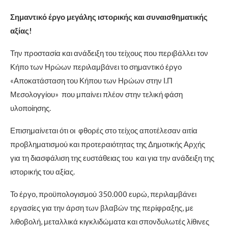
Σημαντικό έργο μεγάλης ιστορικής και συναισθηματικής
αξίας!
Την προστασία και ανάδειξη του τείχους που περιβάλλει τον
Κήπο των Ηρώων περιλαμβάνει το σημαντικό έργο
«Αποκατάσταση του Κήπου των Ηρώων στην Ι.Π
Μεσολογγίου» που μπαίνει πλέον στην τελική φάση
υλοποίησης.
Επισημαίνεται ότι οι φθορές στο τείχος αποτέλεσαν αιτία
προβληματισμού και προτεραιότητας της Δημοτικής Αρχής
για τη διασφάλιση της ευστάθειας του και για την ανάδειξη της
ιστορικής του αξίας.
Το έργο, προϋπολογισμού 350.000 ευρώ, περιλαμβάνει
εργασίες για την άρση των βλαβών της περίφραξης, με
λιθοβολή, μεταλλικά κιγκλιδώματα και σπονδυλωτές λίθινες