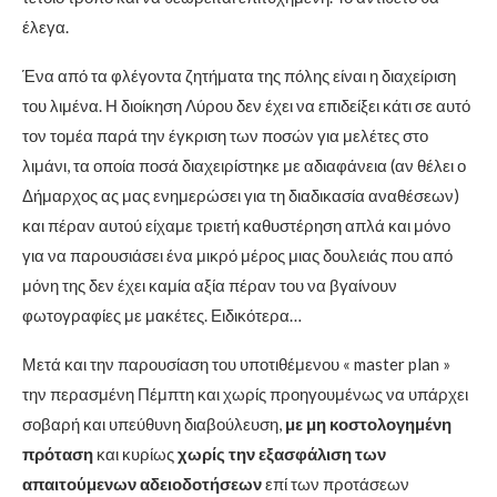
έλεγα.
Ένα από τα φλέγοντα ζητήματα της πόλης είναι η διαχείριση
του λιμένα. Η διοίκηση Λύρου δεν έχει να επιδείξει κάτι σε αυτό
τον τομέα παρά την έγκριση των ποσών για μελέτες στο
λιμάνι, τα οποία ποσά διαχειρίστηκε με αδιαφάνεια (αν θέλει ο
Δήμαρχος ας μας ενημερώσει για τη διαδικασία αναθέσεων)
και πέραν αυτού είχαμε τριετή καθυστέρηση απλά και μόνο
για να παρουσιάσει ένα μικρό μέρος μιας δουλειάς που από
μόνη της δεν έχει καμία αξία πέραν του να βγαίνουν
φωτογραφίες με μακέτες. Ειδικότερα…
Μετά και την παρουσίαση του υποτιθέμενου « master plan »
την περασμένη Πέμπτη και χωρίς προηγουμένως να υπάρχει
σοβαρή και υπεύθυνη διαβούλευση,
με μη κοστολογημένη
πρόταση
και κυρίως
χωρίς την εξασφάλιση των
απαιτούμενων αδειοδοτήσεων
επί των προτάσεων