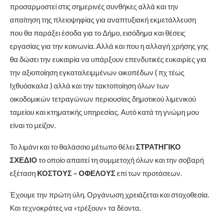
προσαρμοστεί στις σημερινές συνθήκες αλλά και την
απαίτηση της πλειοψηφίας για αναπτυξιακή εκμετάλλευση
που θα παράξει έσοδα για το Δήμο, εισόδημα και θέσεις
εργασίας για την κοινωνία. Αλλά και που η αλλαγή χρήσης γης
θα δώσει την ευκαιρία να υπάρξουν επενδυτικές ευκαιρίες για
την αξιοποίηση εγκαταλειμμένων οικοπέδων ( πχ τέως
Ιχθυόσκαλα ) αλλά και την τακτοποίηση όλων των
οικοδομικών τετραγώνων περιουσίας δημοτικού λιμενικού
ταμείου και κτηματικής υπηρεσίας. Αυτό κατά τη γνώμη μου
είναι το μείζον.
Το λιμάνι και το θαλάσσιο μέτωπο θέλει
ΣΤΡΑΤΗΓΙΚΟ
ΣΧΕΔΙΟ
το οποίο απαιτεί τη συμμετοχή όλων και την σοβαρή
εξέταση
ΚΟΣΤΟΥΣ – ΟΦΕΛΟΥΣ
επί των προτάσεων.
Έχουμε την πρώτη ύλη. Οργάνωση χρειάζεται και στοχοθεσία.
Και τεχνοκράτες να «τρέξουν» τα δέοντα.