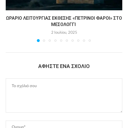
ΩΡΆΡΙΟ ΛΕΙΤΟΥΡΓΊΑΣ ΈΚΘΕΣΗΣ «ΠΈΤΡΙΝΟΙ ΦΆΡΟΙ» ΣΤΟ
ΜΕΣΟΛΌΓΓΙ
2 Ιουλίου, 2025
ΑΦΉΣΤΕ ΈΝΑ ΣΧΌΛΙΟ