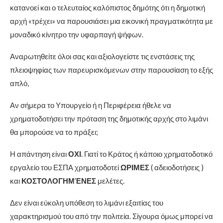
κατανοεί και ο τελευταίος καλόπιστος δημότης ότι η δημοτική
αρχή «τρέχει» να παρουσιάσει μια εικονική πραγματικότητα με
μοναδικό κίνητρο την υφαρπαγή ψήφων.
Αναρωτηθείτε όλοι σας και αξιολογείστε τις ενστάσεις της
πλειοψηφίας των παρευρισκόμενων στην παρουσίαση το εξής
απλό,
Αν σήμερα το Υπουργείο ή η Περιφέρεια ήθελε να
χρηματοδοτήσει την πρόταση της δημοτικής αρχής στο λιμάνι
θα μπορούσε να το πράξει;
Η απάντηση είναι
ΟΧΙ
. Γιατί το Κράτος ή κάποιο χρηματοδοτικό
εργαλείο του ΕΣΠΑ χρηματοδοτεί
ΩΡΙΜΕΣ
( αδειοδοτήσεις )
και
ΚΟΣΤΟΛΟΓΗΜΈΝΕΣ
μελέτες.
Δεν είναι εύκολη υπόθεση το λιμάνι εξαιτίας του
χαρακτηρισμού του από την πολιτεία. Σίγουρα όμως μπορεί να