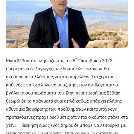
η
Είναι βέβαιο ότι πλησιάζοντας την 8
Οκτωβρίου 2023,
ημερομηνία διεξαγωγής των δημοτικών εκλογών, θα
ακούσουμε πολλά όπως και στο παρελθόν. Στο χέρι του
καθενός είναι στο λόγο να αναζητήσει τον αντίλογο και να
βγάλει τα συμπεράσματά του. Στην περίπτωσή μας βέβαια
θεωρώ ότι τα πράγματα είναι απλά καθώς υπάρχει πλήρης
αδυναμία διαχείρισης των προβλημάτων και ταυτόχρονα
προτεινόμενες πρόχειρες λύσεις όταν πια ο κόμπος φτάνει στο
χτένι. Η διοίκηση όμως ενός Δήμου δε μπορεί να λειτουργεί με
τέτοιο τρόπο και να θεωρείται επιτυχημένη. Το αντίθετο θα