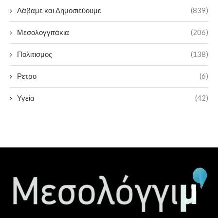
Λάβαμε και Δημοσιεύουμε
(839)
Μεσολογγιτάκια
(206)
Πολιτισμος
(138)
Ρετρο
(6)
Υγεία
(42)