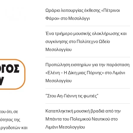
Ωράριο λειτουργίας έκθεσης «Πέτρινοι
Φάροι» στο Μεσολόγγι
Ένα τριήμερο μουσικής ολοκλήρωσης και
συγκίνησης στο Πολύτεχνο Ωδείο
Μεσολογγίου
Προπώληση εισιτηρίων για την παράσταση
«Ελένη – Η Δίκη μιας Πόρνης» στο Λιμάνι
Μεσολογγίου
“Στου Αη-Γιάννη τις φωτιές”
Καταπληκτική μουσική βραδιά από την
υ ότι, σε
Μπάντα του Πολεμικού Ναυτικού στο
ότητας της
Λιμάνι Μεσολογγίου
εργοδοτών και