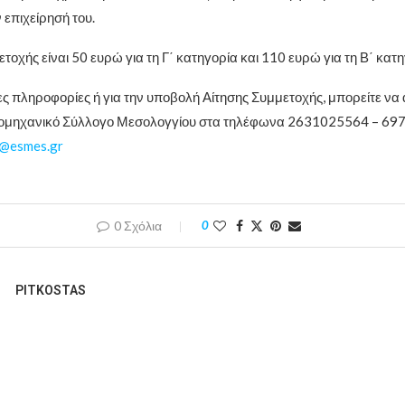
 επιχείρησή του.
τοχής είναι 50 ευρώ για τη Γ΄ κατηγορία και 110 ευρώ για τη Β΄ κατη
ες πληροφορίες ή για την υποβολή Αίτησης Συμμετοχής, μπορείτε να
ομηχανικό Σύλλογο Μεσολογγίου στα τηλέφωνα 2631025564 – 69
o@esmes.gr
0 Σχόλια
0
PITKOSTAS