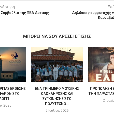
ανάρτηση
Επό
ό Συμβούλιο της ΠΕΔ Δυτικής
Δηλώσεις συμμετοχής γ
Καρναβά
MΠΟΡΕΊ ΝΑ ΣΟΥ ΑΡΈΣΕΙ ΕΠΊΣΗΣ
ΡΓΊΑΣ ΈΚΘΕΣΗΣ
ΈΝΑ ΤΡΙΉΜΕΡΟ ΜΟΥΣΙΚΉΣ
ΠΡΟΠΏΛΗΣΗ Ε
ΦΆΡΟΙ» ΣΤΟ
ΟΛΟΚΛΉΡΩΣΗΣ ΚΑΙ
ΤΗΝ ΠΑΡΆΣΤΑΣΗ
ΛΌΓΓΙ
ΣΥΓΚΊΝΗΣΗΣ ΣΤΟ
2 Ιουλί
ΠΟΛΎΤΕΧΝΟ...
ου, 2025
2 Ιουλίου, 2025