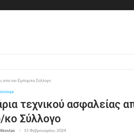
ας απο τον Εμπορ/κο Σύλλογο
σιεύουμε
άρια τεχνικού ασφαλείας α
/κο Σύλλογο
itkostas
15 Φεβρουαρίου, 2024