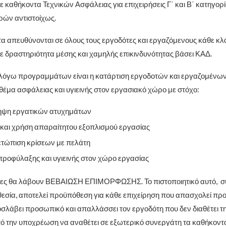
καθήκοντα Τεχνικών Ασφάλειας για επιχειρήσεις Γ΄ και Β΄ κατηγορία
ών αντιστοίχως.
 απευθύνονται σε όλους τους εργοδότες και εργαζόμενους κάθε κλ
ε δραστηριότητα μέσης και χαμηλής επικινδυνότητας βάσει ΚΑΔ.
λόγω προγραμμάτων είναι η κατάρτιση εργοδοτών και εργαζομένων
 θέμα ασφάλειας και υγιεινής στον εργασιακό χώρο με στόχο:
ηψη εργατικών ατυχημάτων
και χρήση απαραίτητου εξοπλισμού εργασίας
ετώπιση κρίσεων με πελάτη
προφύλαξης και υγιεινής στον χώρο εργασίας
τες θα λάβουν ΒΕΒΑΙΩΣΗ ΕΠΙΜΟΡΦΩΣΗΣ. Το πιστοποιητικό αυτό, σ
εσία, αποτελεί προϋπόθεση για κάθε επιχείρηση που απασχολεί πρ
οσλάβει προσωπικό και απαλλάσσει τον εργοδότη που δεν διαθέτει τ
ό την υποχρέωση να αναθέτει σε εξωτερικό συνεργάτη τα καθήκοντα