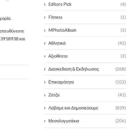
Editors Pick
(4)
Fitness
(1)
γορία.
MPhotoAlbum
(1)
 απευθύνεστε
73958938 και
Αθλητικά
(42)
Αξιοθέατα
(2)
Διασκεδαση & Εκδηλωσεις
(268)
Επικαιρότητα
(102)
Ζάτζα
(41)
Λάβαμε και Δημοσιεύουμε
(839)
Μεσολογγιτάκια
(206)