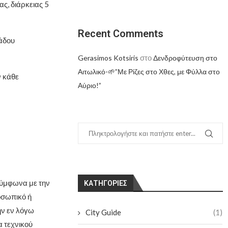
ς, διάρκειας 5
Recent Comments
άδου
στο
Gerasimos Kotsiris
Δενδροφύτευση στο
Αιτωλικό-🌱”Με Ρίζες στο Χθες, με Φύλλα στο
 κάθε
Αύριο!”
ύμφωνα με την
KΑΤΗΓΟΡΊΕΣ
οσωπικό ή
ην εν λόγω
City Guide
(1)
 τεχνικού