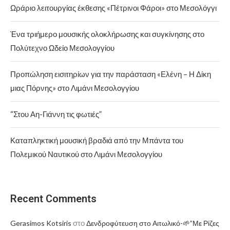
Ωράριο λειτουργίας έκθεσης «Πέτρινοι Φάροι» στο Μεσολόγγι
Ένα τριήμερο μουσικής ολοκλήρωσης και συγκίνησης στο
Πολύτεχνο Ωδείο Μεσολογγίου
Προπώληση εισιτηρίων για την παράσταση «Ελένη – Η Δίκη
μιας Πόρνης» στο Λιμάνι Μεσολογγίου
“Στου Αη-Γιάννη τις φωτιές”
Καταπληκτική μουσική βραδιά από την Μπάντα του
Πολεμικού Ναυτικού στο Λιμάνι Μεσολογγίου
Recent Comments
στο
Gerasimos Kotsiris
Δενδροφύτευση στο Αιτωλικό-🌱”Με Ρίζες