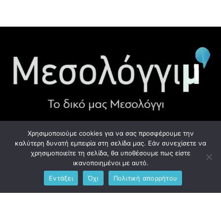
Χρησιμοποιούμε cookies για να σας προσφέρουμε την
ΧΡΉΣΙΜΑ LINK
καλύτερη δυνατή εμπειρία στη σελίδα μας. Εάν συνεχίσετε να
χρησιμοποιείτε τη σελίδα, θα υποθέσουμε πως είστε
Προσωπικά Δεδομένα - GDPR
ικανοποιημένοι με αυτό.
Εντάξει
Όχι
Πολιτική απορρήτου
Ανδρέου Λόντου 1, Μεσολόγγι 302 00
Phone: +306976734891
Email: info@messolonghim.gr