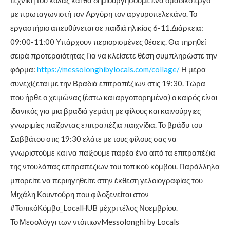
τεχνική του κολάζ και θα δημιουργήσουμε ένα ομαδικό έργο
με πρωταγωνιστή τον Αργύρη τον αργυροπελεκάνο. Το
εργαστήριο απευθύνεται σε παιδιά ηλικίας 6-11.Διάρκεια:
09:00-11:00 Υπάρχουν περιορισμένες θέσεις. Θα τηρηθεί
σειρά προτεραιότητας Για να κλείσετε θέση συμπληρώστε την
φόρμα:
https://messolonghibylocals.com/collage/
Η μέρα
συνεχίζεται με την Βραδιά επιτραπέζιων στις 19:30. Τώρα
που ήρθε ο χειμώνας (έστω και αργοπορημένα) ο καιρός είναι
ιδανικός για μια βραδιά γεμάτη με φίλους και καινούργιες
γνωριμίες παίζοντας επιτραπέζια παιχνίδια. Το βράδυ του
Σαββάτου στις 19:30 ελάτε με τους φίλους σας να
γνωριστούμε και να παίξουμε παρέα ένα από τα επιτραπέζια
της ντουλάπας επιτραπέζιων του τοπικού κόμβου. Παράλληλα
μπορείτε να περιηγηθείτε στην έκθεση γελοιογραφίας του
Μιχάλη Κουντούρη που φιλοξενείται στον
#ΤοπικόΚόμβο_LocalHUB μέχρι τέλος Νοεμβρίου.
Το Μεσολόγγι των ντόπιωνMessolonghi by Locals