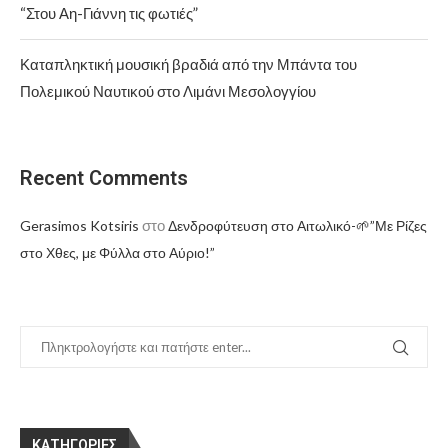
“Στου Αη-Γιάννη τις φωτιές”
Καταπληκτική μουσική βραδιά από την Μπάντα του
Πολεμικού Ναυτικού στο Λιμάνι Μεσολογγίου
Recent Comments
στο
Gerasimos Kotsiris
Δενδροφύτευση στο Αιτωλικό-🌱”Με Ρίζες
στο Χθες, με Φύλλα στο Αύριο!”
KΑΤΗΓΟΡΊΕΣ