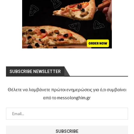
SUBSCRIBE NEWSLETTER
Θέλετε να λαμβάνετε πρώτοι ενημερώσεις για ό,τι συμβαίνει
από το messolonghim.gr