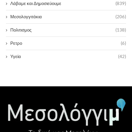
Λάβαμε και Δημοσιεύουμε
(839)
Μεσολογγιτάκια
(206)
Πολιτισμος
(138)
Ρετρο
(6)
Υγεία
(42)