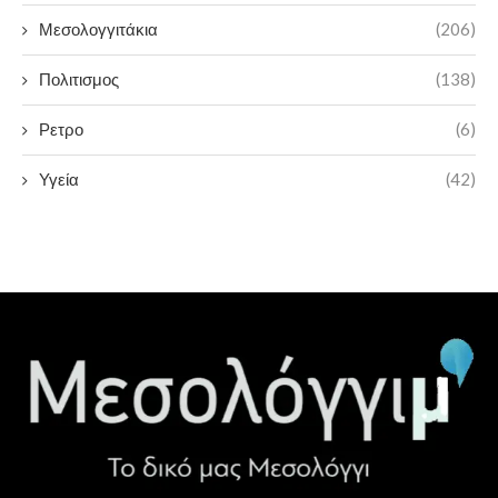
Μεσολογγιτάκια
(206)
Πολιτισμος
(138)
Ρετρο
(6)
Υγεία
(42)