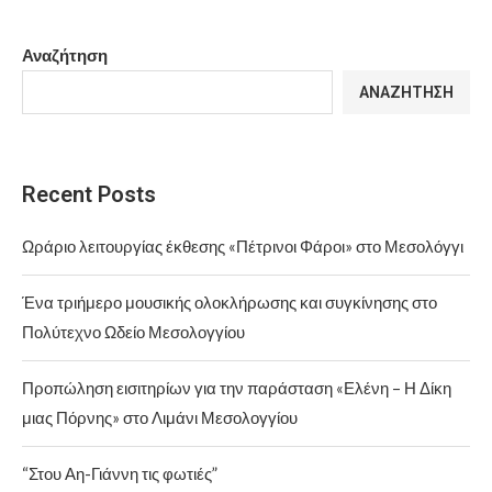
Αναζήτηση
ΑΝΑΖΉΤΗΣΗ
Recent Posts
Ωράριο λειτουργίας έκθεσης «Πέτρινοι Φάροι» στο Μεσολόγγι
Ένα τριήμερο μουσικής ολοκλήρωσης και συγκίνησης στο
Πολύτεχνο Ωδείο Μεσολογγίου
Προπώληση εισιτηρίων για την παράσταση «Ελένη – Η Δίκη
μιας Πόρνης» στο Λιμάνι Μεσολογγίου
“Στου Αη-Γιάννη τις φωτιές”