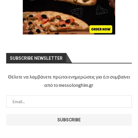
SUBSCRIBE NEWSLETTER
Θέλετε να λαμβάνετε πρώτοι ενημερώσεις για ό,τι συμβαίνει
από το messolonghim.gr