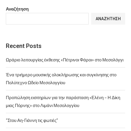
Αναζήτηση
ΑΝΑΖΉΤΗΣΗ
Recent Posts
Ωράριο λειτουργίας έκθεσης «Πέτρινοι Φάροι» στο Μεσολόγγι
Ένα τριήμερο μουσικής ολοκλήρωσης και συγκίνησης στο
Πολύτεχνο Ωδείο Μεσολογγίου
Προπώληση εισιτηρίων για την παράσταση «Ελένη – Η Δίκη
μιας Πόρνης» στο Λιμάνι Μεσολογγίου
“Στου Αη-Γιάννη τις φωτιές”