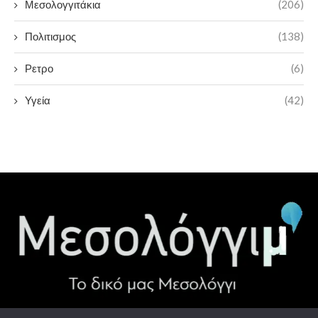
Μεσολογγιτάκια
(206)
Πολιτισμος
(138)
Ρετρο
(6)
Υγεία
(42)