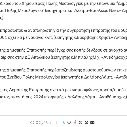
Δικαίου του Δήμου Ιεράς Πόλης Μεσολογγίου με την επωνυμία “Δημο
ράς Πόλης Μεσολογγίου” (εισηγήτρια κα. Αλετρά-Βασιλείου Νεκτ.– Δη
).
κπροσώπου & αναπληρωτή για την συγκρότηση επιτροπής του άρθρ.
01 σχετικά με ναυάγια κλπ. (εισηγητής κ.ΒούρβαχηςΧρήστ.– Αντιδή
της Δημοτικής Επιτροπής περί έγκρισης κοπής δένδρου σε ανοιχτό 
ίρισης στην ΔΕ Αιτωλικού (εισηγητής κ.ΜπιλάληςΜιχ. –Αντιδήμαρχο
της Δημοτικής Επιτροπής περί αποζημίωσης ρυμοτομούμενων επικε
του Σχεδίου Πόλης Μεσολογγίου (εισηγητής κ.ΔαλάρηςΛάμπ. –Αντιδ
ς της Δημοτικής Επιτροπής σχετικά με αναμορφώσεις προϋπ/σμού κα
τος οικον. έτους 2024 (εισηγητής κ.ΔαλάρηςΛάμπ. –Αντιδήμαρχος)
0 Σχόλια
0