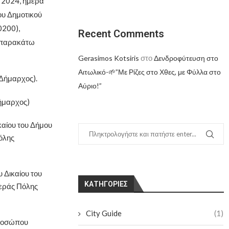
 2024, ημέρα
ου Δημοτικού
0200),
Recent Comments
α παρακάτω
στο
Gerasimos Kotsiris
Δενδροφύτευση στο
Αιτωλικό-🌱”Με Ρίζες στο Χθες, με Φύλλα στο
 Δήμαρχος).
Αύριο!”
ήμαρχος)
καίου του Δήμου
όλης
 Δικαίου του
KΑΤΗΓΟΡΊΕΣ
Ιεράς Πόλης
City Guide
(1)
Προσώπου