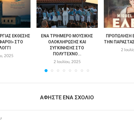
ΡΓΊΑΣ ΈΚΘΕΣΗΣ
ΈΝΑ ΤΡΙΉΜΕΡΟ ΜΟΥΣΙΚΉΣ
ΠΡΟΠΏΛΗΣΗ Ε
ΦΆΡΟΙ» ΣΤΟ
ΟΛΟΚΛΉΡΩΣΗΣ ΚΑΙ
ΤΗΝ ΠΑΡΆΣΤΑΣΗ
ΛΌΓΓΙ
ΣΥΓΚΊΝΗΣΗΣ ΣΤΟ
2 Ιουλί
ΠΟΛΎΤΕΧΝΟ...
ου, 2025
2 Ιουλίου, 2025
ΑΦΉΣΤΕ ΈΝΑ ΣΧΌΛΙΟ