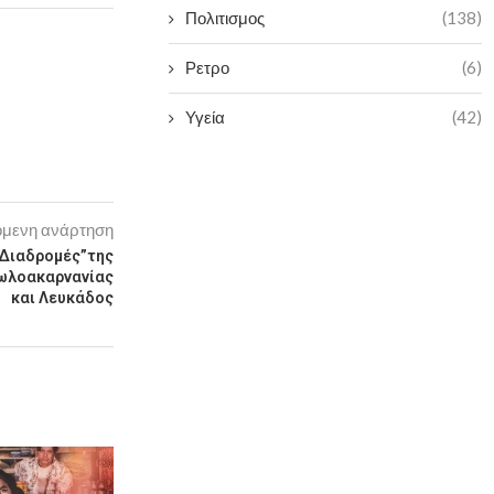
Πολιτισμος
(138)
Ρετρο
(6)
Υγεία
(42)
μενη ανάρτηση
 Διαδρομές”της
τωλοακαρνανίας
και Λευκάδος