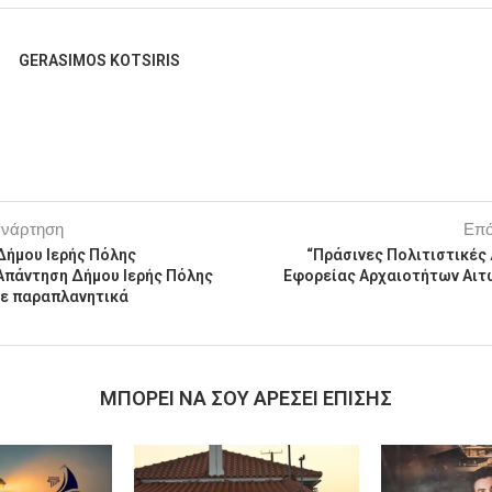
GERASIMOS KOTSIRIS
ανάρτηση
Επό
Δήμου Ιερής Πόλης
“Πράσινες Πολιτιστικές
Απάντηση Δήμου Ιερής Πόλης
Εφορείας Αρχαιοτήτων Αι
ε παραπλανητικά
MΠΟΡΕΊ ΝΑ ΣΟΥ ΑΡΈΣΕΙ ΕΠΊΣΗΣ