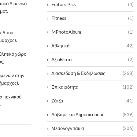
τικό Λιμενικό
Editors Pick
(4)
μοτ.
Fitness
(1)
MPhotoAlbum
(1)
 9 του
μαρχος).
Αθλητικά
(42)
αθλητικό χώρο
Αξιοθέατα
(2)
ς).
Διασκεδαση & Εκδηλωσεις
(268)
ιμένων στην
ήμαρχος).
Επικαιρότητα
(102)
ι τεχνικού
Ζάτζα
(41)
.
Λάβαμε και Δημοσιεύουμε
(839)
Μεσολογγιτάκια
(206)