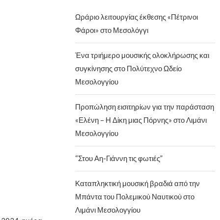
Ωράριο λειτουργίας έκθεσης «Πέτρινοι
Φάροι» στο Μεσολόγγι
Ένα τριήμερο μουσικής ολοκλήρωσης και
συγκίνησης στο Πολύτεχνο Ωδείο
Μεσολογγίου
Προπώληση εισιτηρίων για την παράσταση
«Ελένη – Η Δίκη μιας Πόρνης» στο Λιμάνι
Μεσολογγίου
“Στου Αη-Γιάννη τις φωτιές”
Καταπληκτική μουσική βραδιά από την
Μπάντα του Πολεμικού Ναυτικού στο
Λιμάνι Μεσολογγίου