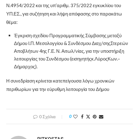
Ν.4954/2022 και της υπ’αριθμ. 375/2022 εγκυκλίου του
ΥΠ.ΕΣ., για συζήτηση και λήψη απόφασης στο παρακάτω
θέμα:
Έγκριση σχεδίου Προγραμματικής Σύμβασης μεταξύ
Δήμου Ι.Π. Μεσολογγίου & Συνδέσμου Διαχ/σηςΣτερεών
Αποβλήτων 4ης Γ.Ε. Ν. Αιτωλ/νίας, για την υποστήριξη
λειτουργίας του Συνδέσμου (εισηγητήςκ.ΛύροςΚων.–
Δήμαρχος).
Η συνεδρίαση κρίνεται κατεπείγουσα λόγω χρονικών
περιθωρίων για την εύρυθμη λειτουργία του Δήμου
0 Σχόλια
0