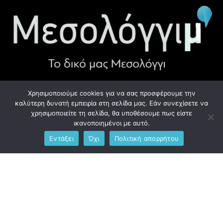
Χρησιμοποιούμε cookies για να σας προσφέρουμε την
ΧΡΉΣΙΜΑ LINK
καλύτερη δυνατή εμπειρία στη σελίδα μας. Εάν συνεχίσετε να
χρησιμοποιείτε τη σελίδα, θα υποθέσουμε πως είστε
Προσωπικά Δεδομένα - GDPR
ικανοποιημένοι με αυτό.
Εντάξει
Όχι
Πολιτική απορρήτου
Ανδρέου Λόντου 1, Μεσολόγγι 302 00
Phone: +306976734891
Email: info@messolonghim.gr
Copyright @2021 All Right Reserved – Designed and Developed