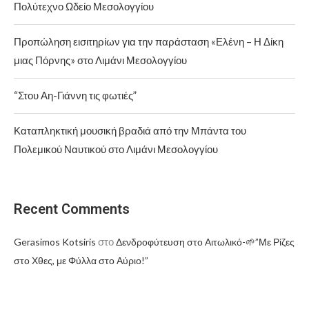
Πολύτεχνο Ωδείο Μεσολογγίου
Προπώληση εισιτηρίων για την παράσταση «Ελένη – Η Δίκη
μιας Πόρνης» στο Λιμάνι Μεσολογγίου
“Στου Αη-Γιάννη τις φωτιές”
Καταπληκτική μουσική βραδιά από την Μπάντα του
Πολεμικού Ναυτικού στο Λιμάνι Μεσολογγίου
Recent Comments
στο
Gerasimos Kotsiris
Δενδροφύτευση στο Αιτωλικό-🌱”Με Ρίζες
στο Χθες, με Φύλλα στο Αύριο!”