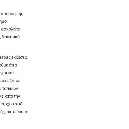
η πρόσληψης
Δήμο
 ασχολείται
διοικητικό
έτοιες εκθέσεις
ύμε ότι ο
χρι και
μασία. Όπως
ν τοπικών
λεί από την
ημάρχου από
ής, πιστεύουμε