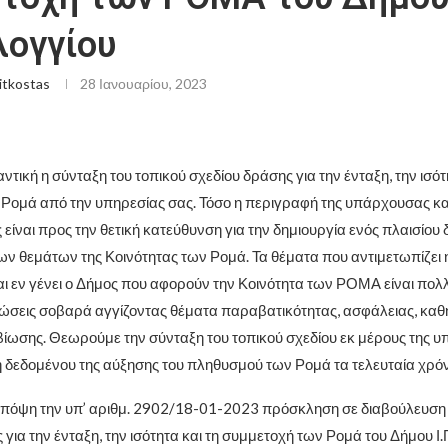
ογγίου
itkostas
28 Ιανουαρίου, 2023
ντική η σύνταξη του τοπικού σχεδίου δράσης για την ένταξη, την ισότ
Ρομά από την υπηρεσίας σας. Τόσο η περιγραφή της υπάρχουσας κ
ς είναι προς την θετική κατεύθυνση για την δημιουργία ενός πλαισίου 
ων θεμάτων της Κοινότητας των Ρομά. Τα θέματα που αντιμετωπίζει 
ι εν γένει ο Δήμος που αφορούν την Κοινότητα των ΡΟΜΑ είναι πολλ
ώσεις σοβαρά αγγίζοντας θέματα παραβατικότητας, ασφάλειας, καθ
ιαβίωσης. Θεωρούμε την σύνταξη του τοπικού σχεδίου εκ μέρους της υ
 δεδομένου της αύξησης του πληθυσμού των Ρομά τα τελευταία χρόν
πόψη την υπ’ αριθμ. 2902/18-01-2023 πρόσκληση σε διαβούλευση 
για την ένταξη, την ισότητα και τη συμμετοχή των Ρομά του Δήμου Ι