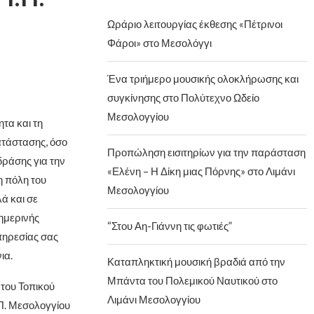
Ωράριο λειτουργίας έκθεσης «Πέτρινοι
Φάροι» στο Μεσολόγγι
Ένα τριήμερο μουσικής ολοκλήρωσης και
συγκίνησης στο Πολύτεχνο Ωδείο
Μεσολογγίου
ητα και τη
ατάστασης, όσο
Προπώληση εισιτηρίων για την παράσταση
δράσης για την
«Ελένη – Η Δίκη μιας Πόρνης» στο Λιμάνι
η πόλη του
Μεσολογγίου
ά και σε
ημερινής
“Στου Αη-Γιάννη τις φωτιές”
πηρεσίας σας
ια.
Καταπληκτική μουσική βραδιά από την
Μπάντα του Πολεμικού Ναυτικού στο
του Τοπικού
Λιμάνι Μεσολογγίου
.Π. Μεσολογγίου