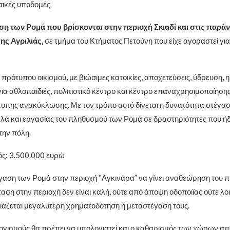
σικές υποδομές
η των Ρομά που βρίσκονται στην περιοχή Σκιαδί και στις παράν
ης Αγριλιάς,
σε τμήμα του Κτήματος Πετούνη που είχε αγοραστεί για
 πρότυπου οικισμού, με βιώσιμες κατοικίες, αποχετεύσεις, ύδρευση, 
για αθλοπαιδιές, πολιτιστικό κέντρο και κέντρο επαναχρησιμοποίηση
τυπης ανακύκλωσης. Με τον τρόπο αυτό δίνεται η δυνατότητα στέγασ
λά και εργασίας του πληθυσμού των Ρομά σε δραστηριότητες που ή
την πόλη.
ς: 3.500.000 ευρώ
έγαση των Ρομά στην περιοχή “Αγκινάρα” να γίνει αναθεώρηση του
αση στην περιοχή δεν είναι καλή, ούτε από άποψη οδοποιϊας ούτε λ
άζεται μεγαλύτερη χρηματοδότηση η μεταστέγαση τους.
γισμούς θα πρέπει να υπολογιστεί και ο καθαρισμός των χώρων απ