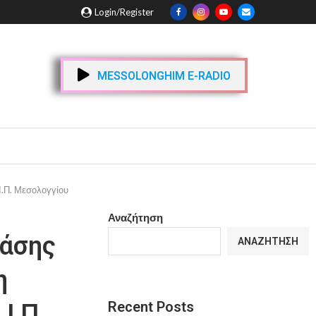
Login/Register
MESSOLONGHIM E-RADIO
Ι.Π. Μεσολογγίου
Αναζήτηση
ράσης
ΑΝΑΖΉΤΗΣΗ
η
Recent Posts
Ι.Π.