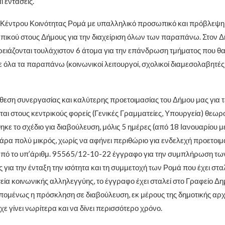
ι εντάσεις.
υ Κέντρου Κοινότητας Ρομά με υπαλληλικό προσωπικό και πρόβλεψ
ικού στους Δήμους για την διαχείριση όλων των παραπάνω. Στον 
ειάζονται τουλάχιστον 6 άτομα για την επάνδρωση τμήματος που θα
 όλα τα παραπάνω (κοινωνικοί λειτουργοί, σχολικοί διαμεσολαβητές, 
άθεση συνεργασίας και καλύτερης προετοιμασίας του Δήμου μας για τ
αι στους κεντρικούς φορείς (Γενικές Γραμματείες, Υπουργεία) θεωρο
κε το σχέδιο για διαβούλευση, μόλις 5 ημέρες (από 18 Ιανουαρίου μέ
πάρα πολύ μικρός, χωρίς να αφήνει περιθώριο για ενδελεχή προετοι
πό το υπ’άριθμ. 95565/12-10-22 έγγραφο για την συμπλήρωση τω
για την ένταξη την ισότητα και τη συμμετοχή των Ρομά που έχει στα
εία κοινωνικής αλληλεγγύης, το έγγραφο έχει σταλεί στο Γραφείο Δ
ομένως η πρόσκληση σε διαβούλευση, εκ μέρους της δημοτικής αρχ
χε γίνει νωρίτερα και να δίνει περισσότερο χρόνο.