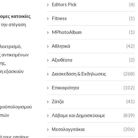
Editors Pick
(4)
ομες κατοικίες
Fitness
(1)
 την στέγαση
MPhotoAlbum
(1)
Αθλητικά
(42)
ηλεκτρισμό,
ς αντικειμένων
Αξιοθέατα
(2)
ης,
δη εξασκούν
Διασκεδαση & Εκδηλωσεις
(268)
Επικαιρότητα
(102)
Ζάτζα
(41)
 προϋπολογισμού
οιπών
Λάβαμε και Δημοσιεύουμε
(839)
Μεσολογγιτάκια
(206)
ό τους οποίους