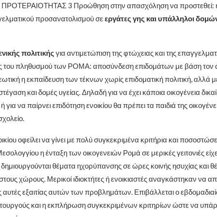
 ΠΡΟΤΕΡΑΙΟΤΗΤΑΣ 3 Προώθηση στην απασχόληση να προστεθεί:
γελματικού προσανατολισμού σε
εργάτες γης και υπάλληλοι δομώ
.
ενικής πολιτικής
για αντιμετώπιση της φτώχειας και της επαγγελματ
 του πληθυσμού των ΡΟΜΑ: αποσύνδεση επιδομάτων με βάση τον 
ωτική η εκπαίδευση των τέκνων χωρίς επιδοματική πολιτική, αλλά με
τέγαση και δομές υγείας. Δηλαδή για να έχει κάποια οικογένεια δικ
 ή για να παίρνει επιδότηση ενοικίου θα πρέπει τα παιδιά της οικογένε
σχολείο.
ικίου οφείλει να γίνει με πολύ συγκεκριμένα κριτήρια και ποσοστώσε
εσολογγίου η ένταξη των οικογενειών Ρομά σε μερικές γειτονιές είχ
δημιουργούνται θέματα ηχορύπανσης σε ώρες κοινής ησυχίας και θέ
στους χώρους. Μερικοί ιδιοκτήτες ή ενοικιαστές αναγκάστηκαν να 
ιές αυτές εξαιτίας αυτών των προβλημάτων. Επιβάλλεται ο εβδομαδια
ιτουργούς και η εκπλήρωση συγκεκριμένων κριτηρίων ώστε να υπά