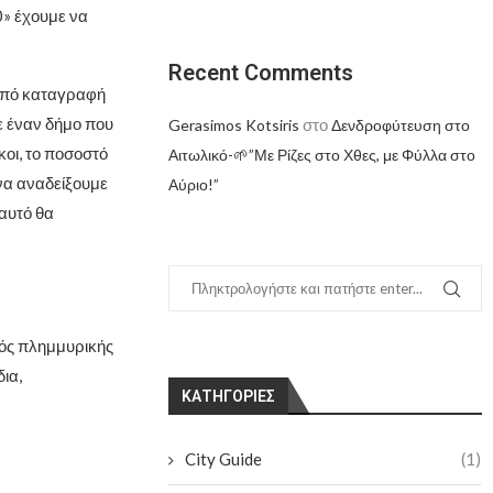
0» έχουμε να
Recent Comments
από καταγραφή
σε έναν δήμο που
στο
Gerasimos Kotsiris
Δενδροφύτευση στο
οι, το ποσοστό
Αιτωλικό-🌱”Με Ρίζες στο Χθες, με Φύλλα στο
να αναδείξουμε
Αύριο!”
 αυτό θα
ντός πλημμυρικής
ια,
KΑΤΗΓΟΡΊΕΣ
City Guide
(1)