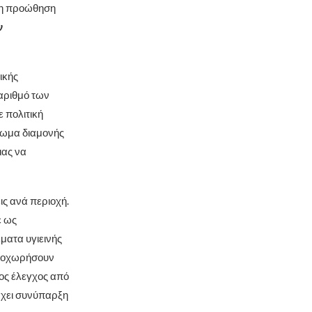
 η προώθηση
ν
ικής
αριθμό των
 πολιτική
αίωμα διαμονής
ιας να
ις ανά περιοχή.
ε ως
ματα υγιεινής
αποχωρήσουν
ίος έλεγχος από
ρχει συνύπαρξη