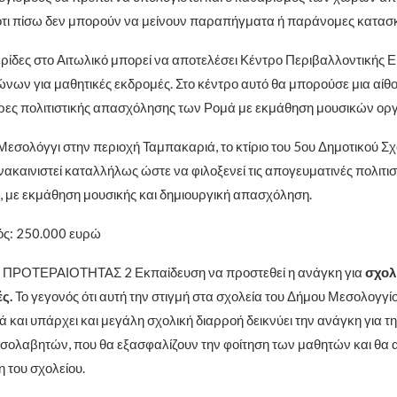
τι πίσω δεν μπορούν να μείνουν παραπήγματα ή παράνομες κατασ
ρίδες στο Αιτωλικό μπορεί να αποτελέσει Κέντρο Περιβαλλοντικής 
ώνων για μαθητικές εκδρομές. Στο κέντρο αυτό θα μπορούσε μια αίθ
 ώρες πολιτιστικής απασχόλησης των Ρομά με εκμάθηση μουσικών ο
Μεσολόγγι στην περιοχή Ταμπακαριά, το κτίριο του 5ου Δημοτικού Σχ
ακαινιστεί καταλλήλως ώστε να φιλοξενεί τις απογευματινές πολιτισ
, με εκμάθηση μουσικής και δημιουργική απασχόληση.
ς: 250.000 ευρώ
 ΠΡΟΤΕΡΑΙΟΤΗΤΑΣ 2 Εκπαίδευση να προστεθεί η ανάγκη για
σχολ
ές.
Το γεγονός ότι αυτή την στιγμή στα σχολεία του Δήμου Μεσολογγ
 και υπάρχει και μεγάλη σχολική διαρροή δεικνύει την ανάγκη για τ
σολαβητών, που θα εξασφαλίζουν την φοίτηση των μαθητών και θ
η του σχολείου.