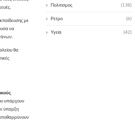
Πολιτισμος
(138)
κευές.
Ρετρο
(6)
Εκπαίδευσης με
ουσα να
Υγεία
(42)
ργάνων.
ολείου θα
τικές
ικούς
ίου υπάρχουν
ην ύπαρξη
α αποθαρρύνουν