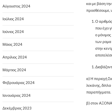
και με βάση τη
Αύγουστος 2024
προσθέσουμε, ν
Ιούλιος 2024
Ο αριθμός
που έχει γ
Ιούνιος 2024
ο μόνιμος
των ρομα 
Μάιος 2024
στην κεντ
αποτελέσει
Απρίλιος 2024
Διαβάζοντ
Μάρτιος 2024
α) Η περιοχή Σκ
Φεβρουάριος 2024
λεκάνης, δίπλα 
παραπήγματα.
Ιανουάριος 2024
β) στον ΑΞΟΝ
Δεκέμβριος 2023