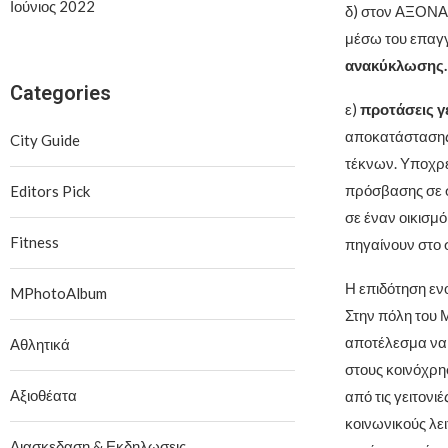
Ιούνιος 2022
δ) στον ΑΞΟΝΑ
μέσω του επαγ
ανακύκλωσης
Categories
ε)
προτάσεις γ
αποκατάστασης
City Guide
τέκνων. Υποχρε
πρόσβασης σε σ
Editors Pick
σε έναν οικισμό
Fitness
πηγαίνουν στο 
Η επιδότηση ενο
MPhotoAlbum
Στην πόλη του Μ
αποτέλεσμα να 
Αθλητικά
στους κοινόχρη
Αξιοθέατα
από τις γειτον
κοινωνικούς λε
Διασκεδαση & Εκδηλωσεις