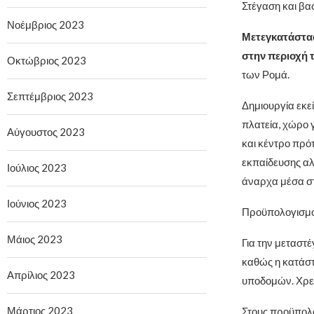
Στέγαση και βα
Νοέμβριος 2023
Μετεγκατάστασ
στην περιοχή τ
Οκτώβριος 2023
των Ρομά.
Σεπτέμβριος 2023
Δημιουργία εκεί
πλατεία, χώρο 
Αύγουστος 2023
και κέντρο πρό
εκπαίδευσης αλ
Ιούλιος 2023
άναρχα μέσα σ
Ιούνιος 2023
Προϋπολογισμό
Μάιος 2023
Για την μεταστ
καθώς η κατάστ
Απρίλιος 2023
υποδομών. Χρει
Μάρτιος 2023
Στους προϋπολο