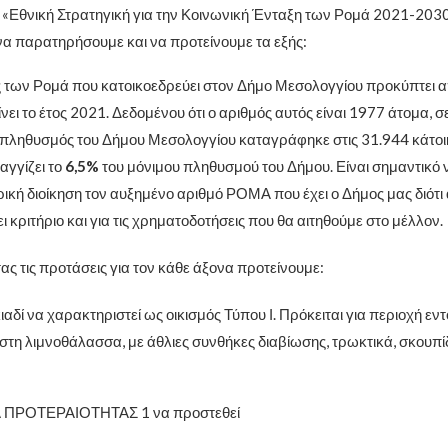
ν «Εθνική Στρατηγική για την Κοινωνική Ένταξη των Ρομά 2021-203
α παρατηρήσουμε και να προτείνουμε τα εξής:
 των Ρομά που κατοικοεδρεύει στον Δήμο Μεσολογγίου προκύπτει 
ίνει το έτος 2021. Δεδομένου ότι ο αριθμός αυτός είναι 1977 άτομα, 
 πληθυσμός του Δήμου Μεσολογγίου καταγράφηκε στις 31.944 κάτοικ
αγγίζει το
6,5%
του μόνιμου πληθυσμού του Δήμου. Είναι σημαντικό 
ρική διοίκηση τον αυξημένο αριθμό ΡΟΜΑ που έχει ο Δήμος μας διότι
 κριτήριο και για τις χρηματοδοτήσεις που θα αιτηθούμε στο μέλλον.
ας τις προτάσεις για τον κάθε άξονα προτείνουμε:
ιαδί να χαρακτηριστεί ως οικισμός Τύπου Ι. Πρόκειται για περιοχή ε
στη λιμνοθάλασσα, με άθλιες συνθήκες διαβίωσης, τρωκτικά, σκουπίδ
Α ΠΡΟΤΕΡΑΙΟΤΗΤΑΣ 1 να προστεθεί