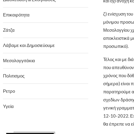
και όχι ανοχή κα
ζ) ενίσχυση το
Επικαιρότητα
μόνιμου προσωπ
Ζάτζα
Μεσολογγίου χρ
αποκλειστικά με
Λάβαμε και Δημοσιεύουμε
προσωπικό).
Τέλος και με δι
Μεσολογγιτάκια
που απευθύνοντ
χρόνος που δόθη
Πολιτισμος
σήμερα) είναι 
Ρετρο
παρατηρούμε α
σχεδίων δράσης 
Υγεία
γενική γραμματ
12-10-2022. Επ
θα έπρεπε να εί