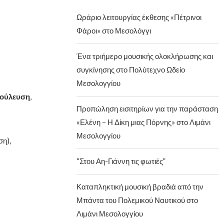
Ωράριο λειτουργίας έκθεσης «Πέτρινοι
Φάροι» στο Μεσολόγγι
Ένα τριήμερο μουσικής ολοκλήρωσης και
συγκίνησης στο Πολύτεχνο Ωδείο
Μεσολογγίου
ούλευση
,
Προπώληση εισιτηρίων για την παράσταση
«Ελένη – Η Δίκη μιας Πόρνης» στο Λιμάνι
Μεσολογγίου
ση),
“Στου Αη-Γιάννη τις φωτιές”
Καταπληκτική μουσική βραδιά από την
Μπάντα του Πολεμικού Ναυτικού στο
Λιμάνι Μεσολογγίου