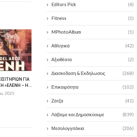
Editors Pick
(4)
Fitness
(1)
MPhotoAlbum
(1)
Αθλητικά
(42)
Αξιοθέατα
(2)
Διασκεδαση & Εκδηλωσεις
(268)
ΙΣΙΤΗΡΊΩΝ ΓΙΑ
“ΣΤΟΥ ΑΗ-ΓΙΆΝΝΗ ΤΙΣ
ΚΑΤΑΠΛΗΚΤ
 «ΕΛΈΝΗ – Η...
ΦΩΤΙΈΣ”
ΒΡΑΔΙΆ ΑΠΌ
Επικαιρότητα
(102)
ΤΟΥ ΠΟΛ
ου, 2025
2 Ιουλίου, 2025
2 Ιουλ
Ζάτζα
(41)
Λάβαμε και Δημοσιεύουμε
(839)
Μεσολογγιτάκια
(206)