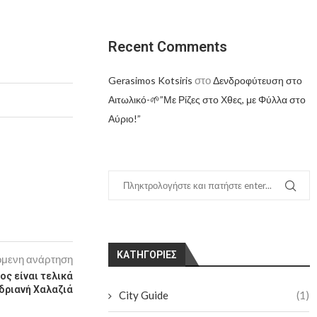
Recent Comments
στο
Gerasimos Kotsiris
Δενδροφύτευση στο
Αιτωλικό-🌱”Με Ρίζες στο Χθες, με Φύλλα στο
Αύριο!”
KΑΤΗΓΟΡΊΕΣ
μενη ανάρτηση
ς είναι τελικά
νδριανή Χαλαζιά
City Guide
(1)