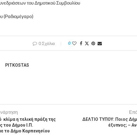
υνεδριάσεων του Δημοτικού Συμβουλίου
ου (Ραδιομέγα
ρο)
0 Σχόλια
0
PITKOSTAS
ανάρτηση
Επό
 κλίμα η τελική πράξη της
ΔΕΛΤΙΟ ΤΥΠΟΥ: Ποιος Δήμο
 του Δήμου Ι.Π.
έξυπνος; – Α
ε το Δήμο Καρπενησίου