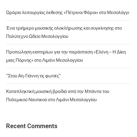
Ωράριο λειτουργίας έκθεσης «Πέτρινοι Φάροι» στο Μεσολόγγι
Ένα τριήμερο μουσικής ολοκλήρωσης και συγκίνησης στο
Πολύτεχνο Ωδείο Μεσολογγίου
Προπώληση εισιτηρίων για την παράσταση «Ελένη – Η Δίκη
μιας Πόρνης» στο Λιμάνι Μεσολογγίου
“Στου Αη-Γιάννη τις φωτιές”
Καταπληκτική μουσική βραδιά από την Μπάντα του
Πολεμικού Ναυτικού στο Λιμάνι Μεσολογγίου
Recent Comments