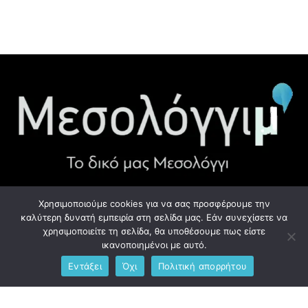
Χρησιμοποιούμε cookies για να σας προσφέρουμε την
ΧΡΉΣΙΜΑ LINK
καλύτερη δυνατή εμπειρία στη σελίδα μας. Εάν συνεχίσετε να
χρησιμοποιείτε τη σελίδα, θα υποθέσουμε πως είστε
Προσωπικά Δεδομένα - GDPR
ικανοποιημένοι με αυτό.
Εντάξει
Όχι
Πολιτική απορρήτου
Ανδρέου Λόντου 1, Μεσολόγγι 302 00
Phone: +306976734891