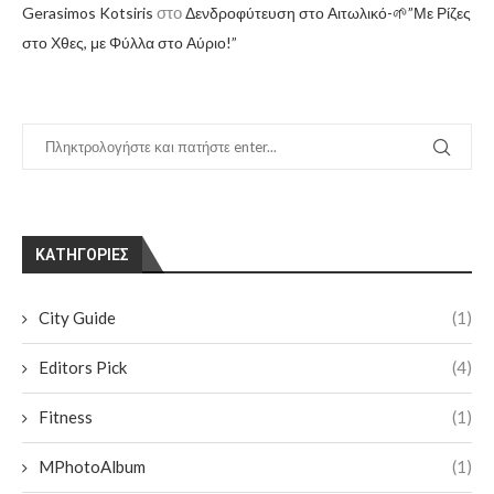
στο
Gerasimos Kotsiris
Δενδροφύτευση στο Αιτωλικό-🌱”Με Ρίζες
στο Χθες, με Φύλλα στο Αύριο!”
KΑΤΗΓΟΡΊΕΣ
City Guide
(1)
Editors Pick
(4)
Fitness
(1)
MPhotoAlbum
(1)