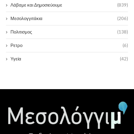
Λάβαμε και Δημοσιεύουμε
(839)
Μεσολογγιτάκια
(206)
Πολιτισμος
(138)
Ρετρο
(6)
Υγεία
(42)