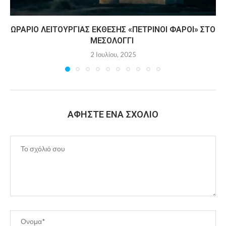
ΩΡΆΡΙΟ ΛΕΙΤΟΥΡΓΊΑΣ ΈΚΘΕΣΗΣ «ΠΈΤΡΙΝΟΙ ΦΆΡΟΙ» ΣΤΟ
ΜΕΣΟΛΌΓΓΙ
2 Ιουλίου, 2025
ΑΦΉΣΤΕ ΈΝΑ ΣΧΌΛΙΟ