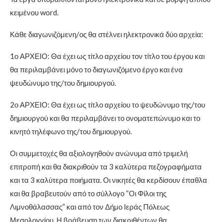
κειμένου word.
Κάθε διαγωνιζόμενη/ος θα στέλνει ηλεκτρονικά δύο αρχεία:
1ο ΑΡΧΕΙΟ: Θα έχει ως τίτλο αρχείου τον τίτλο του έργου και
θα περιλαμβάνει μόνο το διαγωνιζόμενο έργο και ένα
ψευδώνυμο της/του δημιουργού.
2ο ΑΡΧΕΙΟ: Θα έχει ως τίτλο αρχείου το ψευδώνυμο της/του
δημιουργού και θα περιλαμβάνει το ονοματεπώνυμο και το
κινητό τηλέφωνο της/του δημιουργού.
Οι συμμετοχές θα αξιολογηθούν ανώνυμα από τριμελή
επιτροπή και θα διακριθούν τα 3 καλύτερα πεζογραφήματα
και τα 3 καλύτερα ποιήματα. Οι νικητές θα κερδίσουν έπαθλα
και θα βραβευτούν από το σύλλογο “Οι Φίλοι της
Λιμνοθάλασσας” και από τον Δήμο Ιεράς Πόλεως
Μεσολογγίου. Η βράβευση των διακριθέντων θα