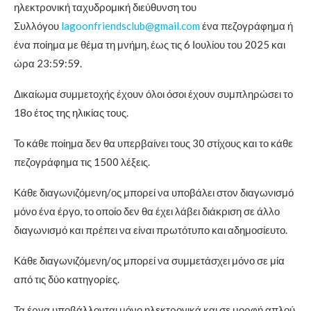
ηλεκτρονική ταχυδρομική διεύθυνση του
Συλλόγου
lagoonfriendsclub@gmail.com
ένα πεζογράφημα ή
ένα ποίημα με θέμα τη μνήμη, έως τις 6 Ιουλίου του 2025 και
ώρα 23:59:59.
Δικαίωμα συμμετοχής έχουν όλοι όσοι έχουν συμπληρώσει το
18ο έτος της ηλικίας τους.
Το κάθε ποίημα δεν θα υπερβαίνει τους 30 στίχους και το κάθε
πεζογράφημα τις 1500 λέξεις.
Κάθε διαγωνιζόμενη/ος μπορεί να υποβάλει στον διαγωνισμό
μόνο ένα έργο, το οποίο δεν θα έχει λάβει διάκριση σε άλλο
διαγωνισμό και πρέπει να είναι πρωτότυπο και αδημοσίευτο.
Κάθε διαγωνιζόμενη/ος μπορεί να συμμετάσχει μόνο σε μία
από τις δύο κατηγορίες.
Τα έργα υποβάλλονται μόνο ηλεκτρονικά και σε μορφή απλού