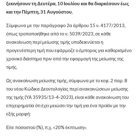
ξεκινήσουν τη Δευτέρα, 10 Ιουλίου και θα διαρκέσουν έως
και την Πέμπτη, 31 Αυγούστου.
Σύμφωνα με την παράγραφο 2α άρθρου 15 ν. 4177/2013,
όπως τροποποιήθηκε από το ν. 5039/2023, σε κάθε
ανακοίνωση περί μείωσης τιμής υποδεικνύεται η
προγενέστερη τιμή που εφάρμοζε ο έμπορος για καθορισμένο
χρονικό διάστημα πριν από την εφαρμογή της μείωσης της
τιμής.
Ως ανακοίνωση μείωσης τιμής, σύμφωνα με το κεφ. 2 παρ. 8
του νέου Κώδικα Δεοντολογίας περί ανακοινώσεων μείωσης
της τιμής (ΥΑ 35935/13-4-2023), είναι κάθε ανακοίνωση του
επιχειρηματία ότι έχει μειώσει την τιμή για ένα προϊόν με την
εξής μορφή:
Είτε ποσοστού (%), π.χ. «20% έκπτωση».