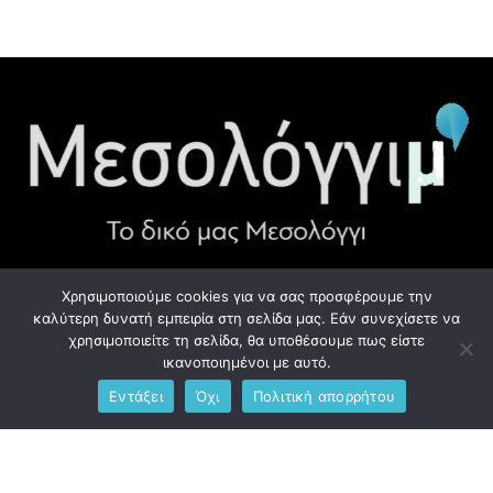
Χρησιμοποιούμε cookies για να σας προσφέρουμε την
ΧΡΉΣΙΜΑ LINK
καλύτερη δυνατή εμπειρία στη σελίδα μας. Εάν συνεχίσετε να
χρησιμοποιείτε τη σελίδα, θα υποθέσουμε πως είστε
Προσωπικά Δεδομένα - GDPR
ικανοποιημένοι με αυτό.
Εντάξει
Όχι
Πολιτική απορρήτου
Ανδρέου Λόντου 1, Μεσολόγγι 302 00
Phone: +306976734891
Email: info@messolonghim.gr