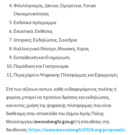
Φιλελληνισμός, Δίκτυα, Ομογένεια, Forum
Οικουμενικότητας
Εκδοτικό πρόγραμμα
Εικαστικά, Εκθέσεις
Ιστορικές Εκδηλώσεις, Συνέδρια
Καλλιτεχνικό Θέατρο, Μουσική, Χορός
Εκπαίδευση και Ενημέρωση
Παράδοση και Γαστρονομία
Περιεχόμενο Ψηφιακής Πλατφόρμας και Εφαρμογές
Επί των αξόνων αυτών, κάθε ενδιαφερόμενος πολίτης ή
φορέας μπορεί να προτείνει δράσεις και εκδηλώσεις,
κάνοντας χρήση της ψηφιακής πλατφόρμας που είναι
διαθέσιμη στην ιστοσελίδα του Δήμου Ιερής Πόλης
Μεσολογγίου (
messolonghi
.
gov
.
gr
) ή απευθείας στη
διεύθυνση:
https://www.messolonghi2026.org/proposals/
,