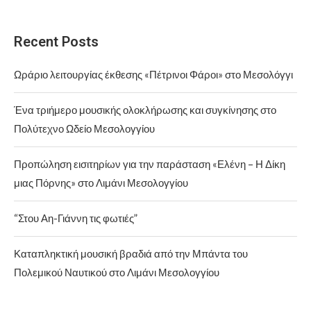
Recent Posts
Ωράριο λειτουργίας έκθεσης «Πέτρινοι Φάροι» στο Μεσολόγγι
Ένα τριήμερο μουσικής ολοκλήρωσης και συγκίνησης στο
Πολύτεχνο Ωδείο Μεσολογγίου
Προπώληση εισιτηρίων για την παράσταση «Ελένη – Η Δίκη
μιας Πόρνης» στο Λιμάνι Μεσολογγίου
“Στου Αη-Γιάννη τις φωτιές”
Καταπληκτική μουσική βραδιά από την Μπάντα του
Πολεμικού Ναυτικού στο Λιμάνι Μεσολογγίου