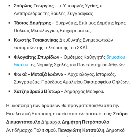
Σούρλας Γεώργιος
– π. Υπουργός Υγείας, π.
Αντιπρόεδρος της Βουλής, Συγγραφέας
Τάσιος Δημήτρης
– Ευεργέτης, Επίτιμος Δημότης Ιεράς
Πόλεως Μεσολογγίου, Επιχειρηματίας.
Κωστής Τσιακανίκας
Διευθυντής Ενημερωτικών
εκπομπών της τηλεόρασης του ΣΚΑΪ.
Φλογαΐτης Σπυρίδων
– Ομότιμος Καθηγητής
δημοσίου
δικαίου
της Νομικής Σχολής του Πανεπιστημίου Αθηνών
Φωκά – Μεταξά Ιωάννα
– Αρχαιολόγος, Ιστορικός,
Συγγραφέας, Πρόεδρος Αμαλιείου Οικοτροφείου Θηλέων.
Χατζηαβραάμ Βίκτωρ
– Δήμαρχος Μόρφου.
Η υλοποίηση των δράσεων θα πραγματοποιηθεί από την
Εκτελεστική Επιτροπή, η οποία αποτελείται από τους:
Σπύρο
Διαμαντόπουλο
Δήμαρχο,
Δημήτρη Πετρόπουλο
Αντιδήμαρχο Πολιτισμού,
Παναγιώτη Κατσούλη
, Δημοτικό