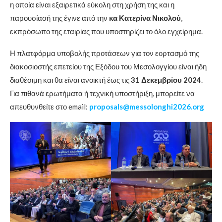
η οποία είναι εξαιρετικά εύκολη στη χρήση της και η
παρουσίασή της έγινε από την
κα Κατερίνα Νικολού
,
εκπρόσωπο της εταιρίας που υποστηρίζει το όλο εγχείρημα.
Η πλατφόρμα υποβολής προτάσεων για τον εορτασμό της
διακοσιοστής επετείου της Εξόδου του Μεσολογγίου είναι ήδη
διαθέσιμη και θα είναι ανοικτή έως τις
31 Δεκεμβρίου 2024
.
Για πιθανά ερωτήματα ή τεχνική υποστήριξη, μπορείτε να
απευθυνθείτε στο email:
proposals@messolonghi2026.org