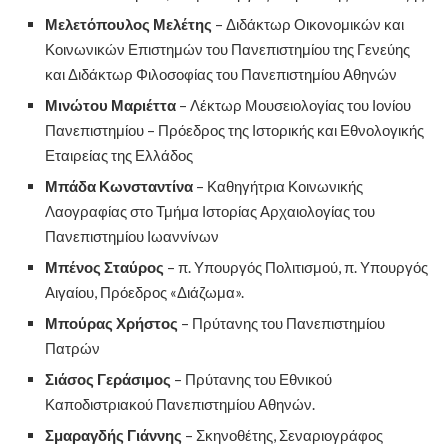
Μελετόπουλος Μελέτης
– Διδάκτωρ Οικονομικών και
Κοινωνικών Επιστημών του Πανεπιστημίου της Γενεύης
και Διδάκτωρ Φιλοσοφίας του Πανεπιστημίου Αθηνών
Μινώτου Μαριέττα
– Λέκτωρ Μουσειολογίας του Ιονίου
Πανεπιστημίου – Πρόεδρος της Ιστορικής και Εθνολογικής
Εταιρείας της Ελλάδος
Μπάδα Κωνσταντίνα
– Καθηγήτρια Κοινωνικής
Λαογραφίας στο Τμήμα Ιστορίας Αρχαιολογίας του
Πανεπιστημίου Ιωαννίνων
Μπένος Σταύρος
– π. Υπουργός Πολιτισμού, π. Υπουργός
Αιγαίου, Πρόεδρος «Διάζωμα».
Μπούρας Χρήστος
– Πρύτανης του Πανεπιστημίου
Πατρών
Σιάσος Γεράσιμος
– Πρύτανης του Εθνικού
Καποδιστριακού Πανεπιστημίου Αθηνών.
Σμαραγδής Γιάννης
– Σκηνοθέτης, Σεναριογράφος