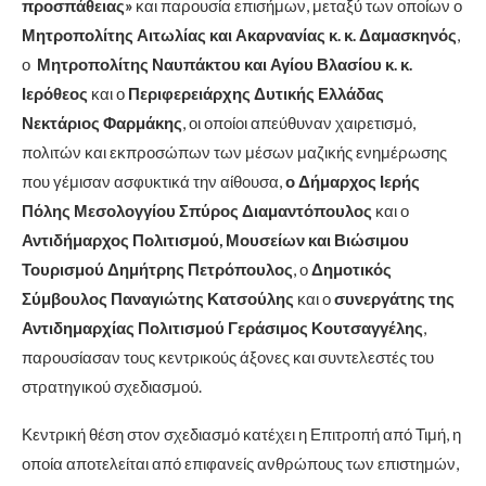
προσπάθειας»
και παρουσία επισήμων, μεταξύ των οποίων ο
Μητροπολίτης Αιτωλίας και Ακαρνανίας κ. κ. Δαμασκηνός
,
ο
Μητροπολίτης Ναυπάκτου και Αγίου Βλασίου κ. κ.
Ιερόθεος
και ο
Περιφερειάρχης Δυτικής Ελλάδας
Νεκτάριος Φαρμάκης
, οι οποίοι απεύθυναν χαιρετισμό,
πολιτών και εκπροσώπων των μέσων μαζικής ενημέρωσης
που γέμισαν ασφυκτικά την αίθουσα,
ο Δήμαρχος Ιερής
Πόλης Μεσολογγίου Σπύρος Διαμαντόπουλος
και ο
Αντιδήμαρχος Πολιτισμού, Μουσείων και Βιώσιμου
Τουρισμού Δημήτρης Πετρόπουλος
, ο
Δημοτικός
Σύμβουλος Παναγιώτης Κατσούλης
και ο
συνεργάτης της
Αντιδημαρχίας Πολιτισμού Γεράσιμος Κουτσαγγέλης
,
παρουσίασαν τους κεντρικούς άξονες και συντελεστές του
στρατηγικού σχεδιασμού.
Κεντρική θέση στον σχεδιασμό κατέχει η Επιτροπή από Τιμή, η
οποία αποτελείται από επιφανείς ανθρώπους των επιστημών,