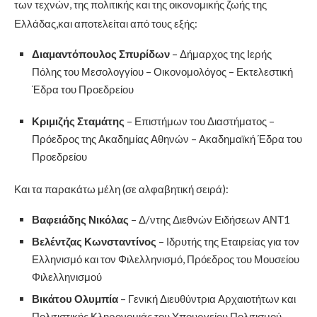
των τεχνών, της πολιτικής και της οικονομικής ζωής της
Ελλάδας,και αποτελείται από τους εξής:
Διαμαντόπουλος Σπυρίδων
– Δήμαρχος της Ιερής
Πόλης του Μεσολογγίου – Οικονομολόγος – Εκτελεστική
Έδρα του Προεδρείου
Κριμιζής Σταμάτης
– Επιστήμων του Διαστήματος –
Πρόεδρος της Ακαδημίας Αθηνών – Ακαδημαϊκή Έδρα του
Προεδρείου
Και τα παρακάτω μέλη (σε αλφαβητική σειρά):
Βαφειάδης Νικόλας
– Δ/ντης Διεθνών Ειδήσεων ΑΝΤ1
Βελέντζας Κωνσταντίνος
– Ιδρυτής της Εταιρείας για τον
Ελληνισμό και τον Φιλελληνισμό, Πρόεδρος του Μουσείου
Φιλελληνισμού
Βικάτου Ολυμπία
– Γενική Διευθύντρια Αρχαιοτήτων και
Πολιτιστικής Κληρονομιάς του Υπουργείου Πολιτισμού.