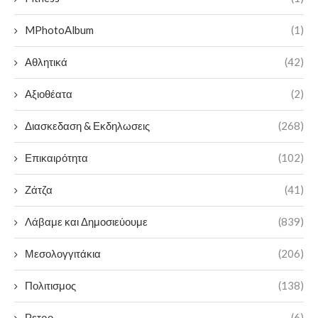
MPhotoAlbum
(1)
Αθλητικά
(42)
Αξιοθέατα
(2)
Διασκεδαση & Εκδηλωσεις
(268)
Επικαιρότητα
(102)
Ζάτζα
(41)
Λάβαμε και Δημοσιεύουμε
(839)
Μεσολογγιτάκια
(206)
Πολιτισμος
(138)
Ρετρο
(6)