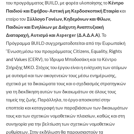
του προγράμματος BUILD, με φορέα υλοποίησης το
Κέντρο
Παιδιού και Εφήβου-Αστική μη Κερδοσκοπική Εταιρία
και
εταίρο τον
Σύλλογο Γονέων, Κηδεμόνων και Φίλων,
Παιδιών και Ενηλίκων με Διάχυτη Αναπτυξιακή
Διαταραχή, Αυτισμό και
Asperger
(Δ.Α.Δ.Α.Α)
. Το
Πρόγραμμα BUILD συγχρηματοδοτείται από την Ευρωπαϊκή
‘Ένωση μέσω του προγράμματος Citizens, Equality, Rights
and Values (CERV), το Ίδρυμα Μποδοσάκη και το Κέντρο
Στήριξης ΜΚΟ. Στόχος του έργου είναι η ενίσχυση των ατόμων
με αυτισμό και των οικογενειών τους μέσω ενημέρωσης,
σχετικά με τα δικαιώματα τους και ο σχεδιασμός στρατηγικών
για τη διεκδίκηση αυτών των δικαιωμάτων σε όλους τους
τομείς της ζωής. Παράλληλα, το έργο αποσκοπεί στην
εποπτεία και καταγραφή των παραβιάσεων των δικαιωμάτων
τους και των σχετικών νομοθετικών πλαισίων, καθώς και στη
συνηγορία για την βελτίωση των σχετικών νομοθετικών
ρυθμίσεων. Στην εκδήλωση θα παρουσιαστούν τα