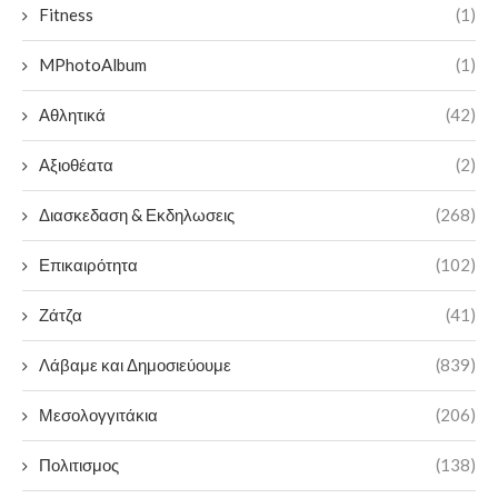
Fitness
(1)
MPhotoAlbum
(1)
Αθλητικά
(42)
Αξιοθέατα
(2)
Διασκεδαση & Εκδηλωσεις
(268)
Επικαιρότητα
(102)
Ζάτζα
(41)
Λάβαμε και Δημοσιεύουμε
(839)
Μεσολογγιτάκια
(206)
Πολιτισμος
(138)