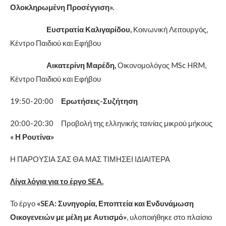
Ολοκληρωμένη Προσέγγιση».
Ευστρατία Καλιγαρίδου,
Κοινωνική Λειτουργός,
Κέντρο Παιδιού και Εφήβου
Αικατερίνη Μαρέδη,
Οικονομολόγος MSc HRM,
Κέντρο Παιδιού και Εφήβου
19:50-20:00
Ερωτήσεις-Συζήτηση
20:00-20:30 Προβολή της ελληνικής ταινίας μικρού μήκους
« Η Ρουτίνα»
Η ΠΑΡΟΥΣΙΑ ΣΑΣ ΘΑ ΜΑΣ ΤΙΜΗΣΕΙ ΙΔΙΑΙΤΕΡΑ
Λίγα λόγια για το έργο
SEA
.
Το έργο
«
SEA
: Συνηγορία, Εποπτεία και Ενδυνάμωση
Οικογενειών με μέλη με Αυτισμό»
, υλοποιήθηκε στο πλαίσιο