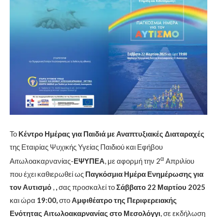
Το
Κέντρο Ημέρας για Παιδιά με Αναπτυξιακές Διαταραχές
της Εταιρίας Ψυχικής Υγείας Παιδιού και Εφήβου
α
Αιτωλοακαρνανίας-
ΕΨΥΠΕΑ
, με αφορμή την 2
Απριλίου
που έχει καθιερωθεί ως
Παγκόσμια Ημέρα Ενημέρωσης για
τον Αυτισμό
,
,
σας προσκαλεί το
Σάββατο 22 Μαρτίου 2025
και ώρα
19:00,
στο
Αμφιθέατρο της Περιφερειακής
Ενότητας Αιτωλοακαρνανίας στο Μεσολόγγι
, σε εκδήλωση