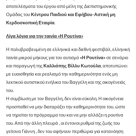
αποτελέσματα του έργου από μέλη της Διεπιστημονικής
Ομάδας του
Κέντρου Παιδιού και Εφήβου-Αστική μη
Κερδοσκοπική Εταιρία
.
Λίγα λόγια για την ταινία «Η Ρουτίνα»
Η πολυβραβευμένη σε ελληνικά και διεθνή φεστιβάλ, ελληνική
ταινία μικρού μήκους για τον αυτισμό
«Η Ρουτίνα»
σε σενάριο
και παραγωγή της
Καλλιόπης Βίλλυ Κωτούλα
, αποτυπώνει
με ευαισθησία και ρεαλισμό την καθημερινότητα ενός μη
λεκτικού αυτιστικού ενήλικα του Βαγγέλη και της οικογένειάς
του.
Η συμβίωση με τον Βαγγέλη, δεν είναι εύκολη. Η οικογένεια
προσπαθεί να μην διαταράξει την καθημερινότητα του, ώστε
να τηρείται το πρόγραμμα του και να μην αλλάζει η ρουτίνα
του. Από την άλλη πλευρά , οι έντονοι ρυθμοί της ζωής του
γείτονα Γιάννη , δεν του αφήνουν περιθώρια για κατανόηση