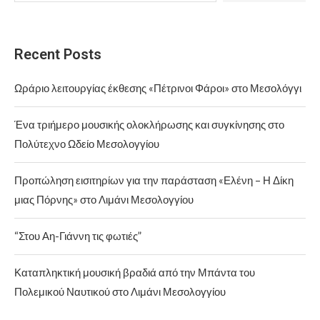
Recent Posts
Ωράριο λειτουργίας έκθεσης «Πέτρινοι Φάροι» στο Μεσολόγγι
Ένα τριήμερο μουσικής ολοκλήρωσης και συγκίνησης στο
Πολύτεχνο Ωδείο Μεσολογγίου
Προπώληση εισιτηρίων για την παράσταση «Ελένη – Η Δίκη
μιας Πόρνης» στο Λιμάνι Μεσολογγίου
“Στου Αη-Γιάννη τις φωτιές”
Καταπληκτική μουσική βραδιά από την Μπάντα του
Πολεμικού Ναυτικού στο Λιμάνι Μεσολογγίου