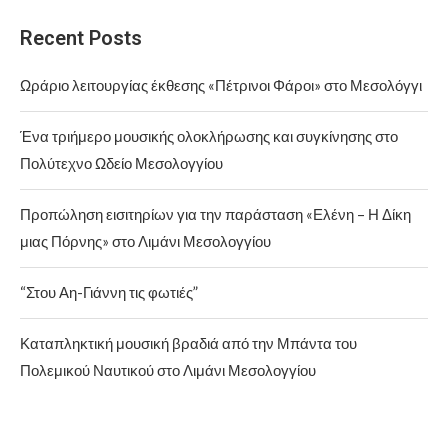
Recent Posts
Ωράριο λειτουργίας έκθεσης «Πέτρινοι Φάροι» στο Μεσολόγγι
Ένα τριήμερο μουσικής ολοκλήρωσης και συγκίνησης στο
Πολύτεχνο Ωδείο Μεσολογγίου
Προπώληση εισιτηρίων για την παράσταση «Ελένη – Η Δίκη
μιας Πόρνης» στο Λιμάνι Μεσολογγίου
“Στου Αη-Γιάννη τις φωτιές”
Καταπληκτική μουσική βραδιά από την Μπάντα του
Πολεμικού Ναυτικού στο Λιμάνι Μεσολογγίου