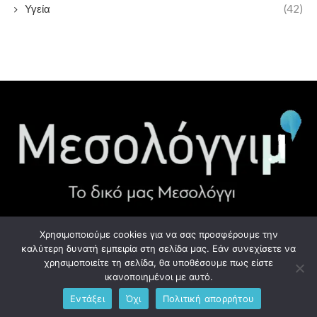
Υγεία
(42)
Χρησιμοποιούμε cookies για να σας προσφέρουμε την
ΧΡΉΣΙΜΑ LINK
καλύτερη δυνατή εμπειρία στη σελίδα μας. Εάν συνεχίσετε να
χρησιμοποιείτε τη σελίδα, θα υποθέσουμε πως είστε
Προσωπικά Δεδομένα - GDPR
ικανοποιημένοι με αυτό.
Εντάξει
Όχι
Πολιτική απορρήτου
Ανδρέου Λόντου 1, Μεσολόγγι 302 00