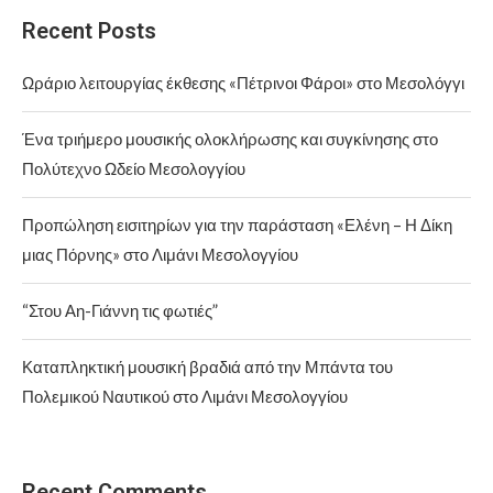
Recent Posts
Ωράριο λειτουργίας έκθεσης «Πέτρινοι Φάροι» στο Μεσολόγγι
Ένα τριήμερο μουσικής ολοκλήρωσης και συγκίνησης στο
Πολύτεχνο Ωδείο Μεσολογγίου
Προπώληση εισιτηρίων για την παράσταση «Ελένη – Η Δίκη
μιας Πόρνης» στο Λιμάνι Μεσολογγίου
“Στου Αη-Γιάννη τις φωτιές”
Καταπληκτική μουσική βραδιά από την Μπάντα του
Πολεμικού Ναυτικού στο Λιμάνι Μεσολογγίου
Recent Comments