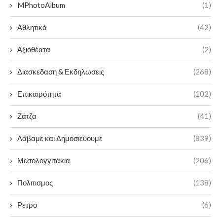
MPhotoAlbum
(1)
Αθλητικά
(42)
Αξιοθέατα
(2)
Διασκεδαση & Εκδηλωσεις
(268)
Επικαιρότητα
(102)
Ζάτζα
(41)
Λάβαμε και Δημοσιεύουμε
(839)
Μεσολογγιτάκια
(206)
Πολιτισμος
(138)
Ρετρο
(6)