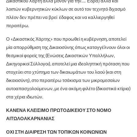
Δικαστικού Χάρτη αλλά μόνον για την…. Έδρα) αλλά και
λοιπών κυβερνητικών κύκλων σε αυτό τον τεχνητό διχασμό
πλέον δεν πρέπει να βρεί έδαφος και να καλλιεργηθεί
περαιτέρω.
Ο «Δικαστικός Χάρτης» που προωθεί η κυβέρνηση, αποτελεί
μία απορρύθμιση της Δικαιοσύνης όπως καταγγέλνουν όλοι οι
θεσμικοί φορείς της (Ενώσεις Δικαστικών Υπαλλήλων,
Δικηγορικοί Σύλλογοι), αποτελεί μια ιδεοληπτική πρόταση που
στοχεύει στο χτύπημα των δικαιωμάτων του λαού (και στη
δικαιοσύνη), στο περαιτέρω τσάκισμα των μικρομεσαίων
αυτοαπασχολούμενων, με ένα ακόμη φιλέτο (δικαστικά κτίρια)
στα χέρια ιδιωτών.
ΚΑΝΕΝΑ ΚΛΕΙΣΙΜΟ ΠΡΩΤΟΔΙΚΕΙΟΥ ΣΤΟ ΝΟΜΟ
ΑΙΤΩΛΟΑΚΑΡΝΑΝΙΑΣ
ΟΧΙ ΣΤΗ ΔΙΑΙΡΕΣΗ ΤΩΝ ΤΟΠΙΚΩΝ ΚΟΙΝΩΝΙΩΝ