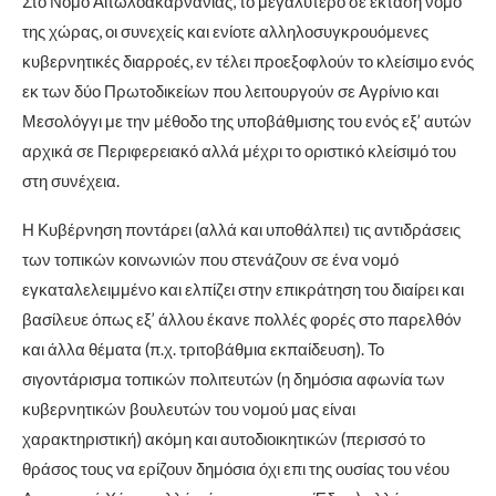
Στο Νομό Αιτωλοακαρνανίας, το μεγαλύτερο σε έκταση νομό
της χώρας, οι συνεχείς και ενίοτε αλληλοσυγκρουόμενες
κυβερνητικές διαρροές, εν τέλει προεξοφλούν το κλείσιμο ενός
εκ των δύο Πρωτοδικείων που λειτουργούν σε Αγρίνιο και
Μεσολόγγι με την μέθοδο της υποβάθμισης του ενός εξ’ αυτών
αρχικά σε Περιφερειακό αλλά μέχρι το οριστικό κλείσιμό του
στη συνέχεια.
Η Κυβέρνηση ποντάρει (αλλά και υποθάλπει) τις αντιδράσεις
των τοπικών κοινωνιών που στενάζουν σε ένα νομό
εγκαταλελε
ιμμένο και ελπίζει στην επικράτηση του διαίρει και
βασίλευε όπως εξ’ άλλου έκανε πολλές φορές στο παρελθόν
και άλλα θέματα (π.χ. τριτοβάθμια εκπαίδευση). Το
σιγοντάρισμα τοπικών πολιτευτών (η δημόσια αφωνία των
κυβερνητικών βουλευτών του νομού μας είναι
χαρακτηριστική) ακόμη και αυτοδιοικητικών (περισσό το
θράσος τους να ερίζουν δημόσια όχι επι της ουσίας του νέου